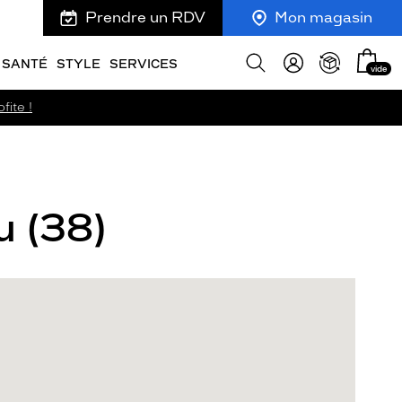
Prendre un RDV
Mon magasin
Mon
Afficher
SANTÉ
STYLE
SERVICES
vide
panie
la
recherche
fite !
u (38)