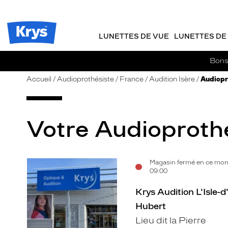
m
J
ER AU
TENU
y
e
CIPAL
Opticien
K
r
Krys
r
e
LUNETTES DE VUE
LUNETTES DE 
-
y
-
s
c
La
Bons 
o
confiance
m
vous
Accueil
Audioprothésiste
France
Audition Isère
Audiopro
m
va
a
si
n
bien
d
Votre Audioprothés
e
Magasin fermé en ce mom
Voir
09:00
la
Krys Audition L'Isle-
fiche
Hubert
Lieu dit la Pierre