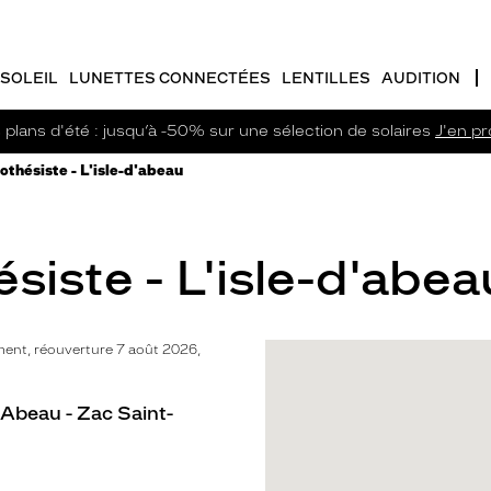
SOLEIL
LUNETTES CONNECTÉES
LENTILLES
AUDITION
plans d'été : jusqu’à -50% sur une sélection de solaires
J'en pro
thésiste - L'isle-d'abeau
iste - L'isle-d'abea
ent, réouverture 7 août 2026,
d'Abeau - Zac Saint-