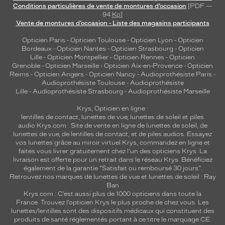
Conditions particulières de vente de montures d’occasion
[PDF —
94
Ko
]
Vente de montures d’occasion - Liste des magasins participants
Opticien Paris
-
Opticien Toulouse
-
Opticien Lyon
-
Opticien
Bordeaux
-
Opticien Nantes
-
Opticien Strasbourg
-
Opticien
Lille
-
Opticien Montpellier
-
Opticien Rennes
-
Opticien
Grenoble
-
Opticien Marseille
-
Opticien Aix-en-Provence
-
Opticien
Reims
-
Opticien Angers
-
Opticien Nancy
-
Audioprothésiste Paris
-
Audioprothésiste Toulouse
-
Audioprothésiste
Lille
-
Audioprothésiste Strasbourg
-
Audioprothésiste Marseille
Krys, Opticien en ligne :
lentilles de contact
,
lunettes de vue
,
lunettes de soleil
et
piles
audio
Krys.com : Site de vente en ligne de lunettes de soleil, de
lunettes de vue, de
lentilles de contact
, et de piles audios. Essayez
vos lunettes grâce au miroir virtuel Krys, commandez en ligne et
faites vous livrer gratuitement chez l'un des opticiens Krys. La
livraison est offerte pour un retrait dans le réseau Krys. Bénéficiez
également de la garantie "Satisfait ou remboursé 30 jours".
Retrouvez nos marques de lunettes de vue et
lunettes de soleil : Ray
Ban
Krys.com : C’est aussi plus de 1000 opticiens dans toute la
France.
Trouvez l’opticien Krys le plus proche de chez vous
. Les
lunettes/lentilles sont des dispositifs médicaux qui constituent des
produits de santé réglementés portant à ce titre le marquage CE.