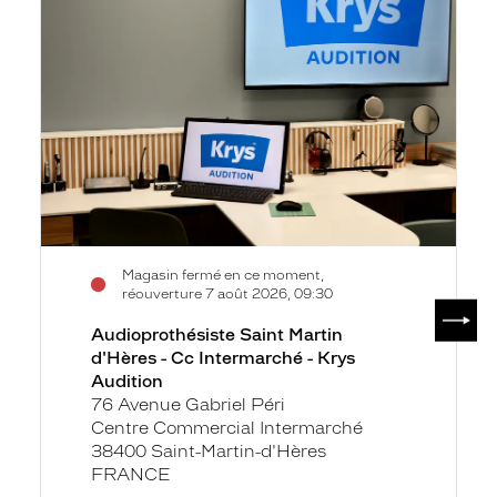
Martin
d'Hères
-
Cc
Intermarché
-
Krys
Audition
Magasin fermé en ce moment,
réouverture 7 août 2026, 09:30
SUIV
Audioprothésiste Saint Martin
d'Hères - Cc Intermarché - Krys
Audition
76 Avenue Gabriel Péri
Centre Commercial Intermarché
38400 Saint-Martin-d'Hères
FRANCE