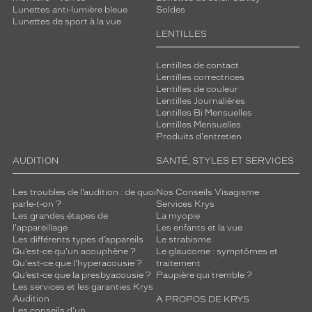
Lunettes anti-lumière bleue
Soldes
Lunettes de sport à la vue
LENTILLES
Lentilles de contact
Lentilles correctrices
Lentilles de couleur
Lentilles Journalières
Lentilles Bi Mensuelles
Lentilles Mensuelles
Produits d'entretien
AUDITION
SANTÉ, STYLES ET SERVICES
Les troubles de l’audition : de quoi
Nos Conseils Visagisme
parle-t-on ?
Services Krys
Les grandes étapes de
La myopie
l'appareillage
Les enfants et la vue
Les différents types d’appareils
Le strabisme
Qu’est-ce qu'un acouphène ?
Le glaucome : symptômes et
Qu'est-ce que l'hyperacousie ?
traitement
Qu’est-ce que la presbyacousie ?
Paupière qui tremble ?
Les services et les garanties Krys
Audition
A PROPOS DE KRYS
Les conseils d'un