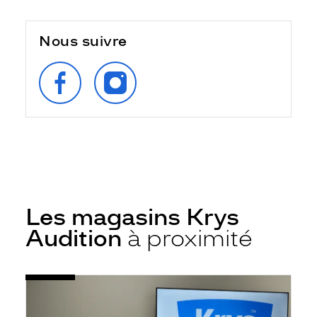
Nous suivre
SUIVEZ‑NOUS
SUIVEZ‑NOUS
SUR
SUR
FACEBOOK
INSTAGRAM
Les magasins Krys
Audition
à proximité
Voir
Audioprothésiste
la
Saint
fiche