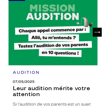
-
Leur
audition
mérite
votre
attention
SUIV
AUDITION
07/05/2025
Leur audition mérite votre
attention
Si l'audition de vos parents est un sujet