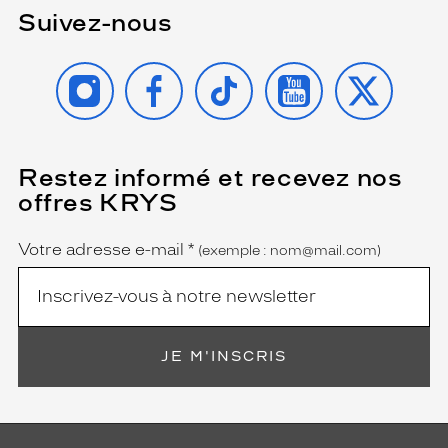
Suivez-nous
INSTAGRAM
FACEBOOK
TIKTOK
YOUTUBE
X
Restez informé et recevez nos
(Ce
champ
offres KRYS
est
Name
obligatoire)
Votre adresse e-mail
*
(exemple : nom@mail.com)
JE M'INSCRIS