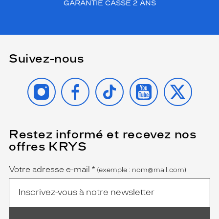
GARANTIE CASSE 2 ANS
Suivez-nous
INSTAGRAM
FACEBOOK
TIKTOK
YOUTUBE
X
Restez informé et recevez nos
(Ce
champ
offres KRYS
est
Name
obligatoire)
Votre adresse e-mail
*
(exemple : nom@mail.com)