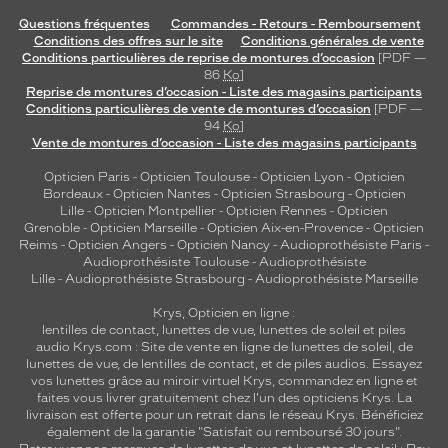
Questions fréquentes
Commandes - Retours - Remboursement
Conditions des offres sur le site
Conditions générales de vente
Conditions particulières de reprise de montures d’occasion
[PDF —
86
Ko
]
Reprise de montures d’occasion - Liste des magasins participants
Conditions particulières de vente de montures d’occasion
[PDF —
94
Ko
]
Vente de montures d’occasion - Liste des magasins participants
Opticien Paris
-
Opticien Toulouse
-
Opticien Lyon
-
Opticien
Bordeaux
-
Opticien Nantes
-
Opticien Strasbourg
-
Opticien
Lille
-
Opticien Montpellier
-
Opticien Rennes
-
Opticien
Grenoble
-
Opticien Marseille
-
Opticien Aix-en-Provence
-
Opticien
Reims
-
Opticien Angers
-
Opticien Nancy
-
Audioprothésiste Paris
-
Audioprothésiste Toulouse
-
Audioprothésiste
Lille
-
Audioprothésiste Strasbourg
-
Audioprothésiste Marseille
Krys, Opticien en ligne :
lentilles de contact
,
lunettes de vue
,
lunettes de soleil
et
piles
audio
Krys.com : Site de vente en ligne de lunettes de soleil, de
lunettes de vue, de
lentilles de contact
, et de piles audios. Essayez
vos lunettes grâce au miroir virtuel Krys, commandez en ligne et
faites vous livrer gratuitement chez l'un des opticiens Krys. La
livraison est offerte pour un retrait dans le réseau Krys. Bénéficiez
également de la garantie "Satisfait ou remboursé 30 jours".