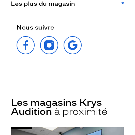
Les plus du magasin
Nous suivre
SUIVEZ‑NOUS
SUIVEZ‑NOUS
RETROUVEZ‑NOUS
SUR
SUR
SUR
FACEBOOK
INSTAGRAM
GOOGLE
Les magasins Krys
Audition
à proximité
Voir
Audioprothésiste