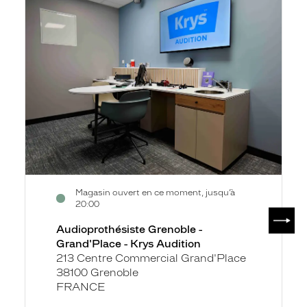
la
Grenoble
fiche
-
Grand'Place
-
Krys
Audition
Magasin ouvert en ce moment, jusqu’à
20:00
SUIV
Audioprothésiste Grenoble -
Grand'Place - Krys Audition
213 Centre Commercial Grand'Place
38100 Grenoble
FRANCE