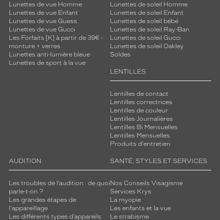
Lunettes de vue Homme
Lunettes de soleil Homme
Lunettes de vue Enfant
Lunettes de soleil Enfant
Lunettes de vue Guess
Lunettes de soleil bébé
Lunettes de vue Gucci
Lunettes de soleil Ray-Ban
Les Forfaits [K] à partir de 39€ -
Lunettes de soleil Gucci
monture + verres
Lunettes de soleil Oakley
Lunettes anti-lumière bleue
Soldes
Lunettes de sport à la vue
LENTILLES
Lentilles de contact
Lentilles correctrices
Lentilles de couleur
Lentilles Journalières
Lentilles Bi Mensuelles
Lentilles Mensuelles
Produits d'entretien
AUDITION
SANTÉ, STYLES ET SERVICES
Les troubles de l’audition : de quoi
Nos Conseils Visagisme
parle-t-on ?
Services Krys
Les grandes étapes de
La myopie
l'appareillage
Les enfants et la vue
Les différents types d’appareils
Le strabisme