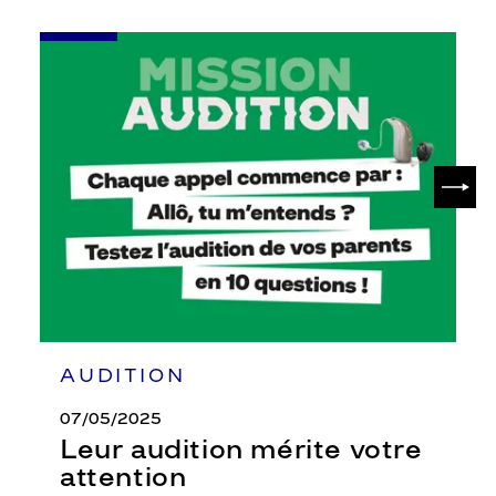
-
Leur
audition
mérite
votre
attention
SUIV
AUDITION
07/05/2025
Leur audition mérite votre
attention