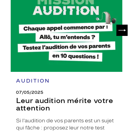
audition
mérite
votre
attention
SUIV
AUDITION
07/05/2025
Leur audition mérite votre
attention
Si l'audition de vos parents est un sujet
qui fâche : proposez leur notre test