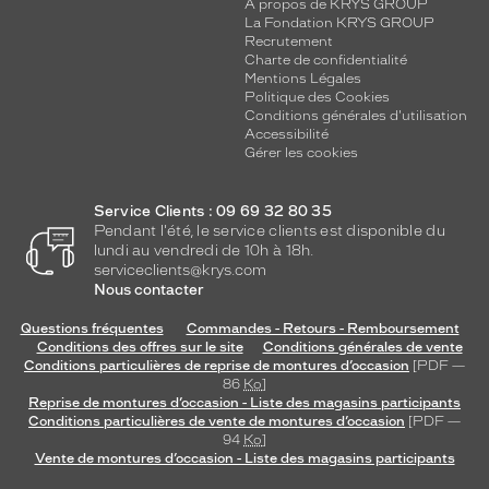
A propos de KRYS GROUP
La Fondation KRYS GROUP
Recrutement
Charte de confidentialité
Mentions Légales
Politique des Cookies
Conditions générales d'utilisation
Accessibilité
Gérer les cookies
Service Clients : 09 69 32 80 35
Pendant l'été, le service clients est disponible du
lundi au vendredi de 10h à 18h.
serviceclients@krys.com
Nous contacter
Questions fréquentes
Commandes - Retours - Remboursement
Conditions des offres sur le site
Conditions générales de vente
Conditions particulières de reprise de montures d’occasion
[PDF —
86
Ko
]
Reprise de montures d’occasion - Liste des magasins participants
Conditions particulières de vente de montures d’occasion
[PDF —
94
Ko
]
Vente de montures d’occasion - Liste des magasins participants