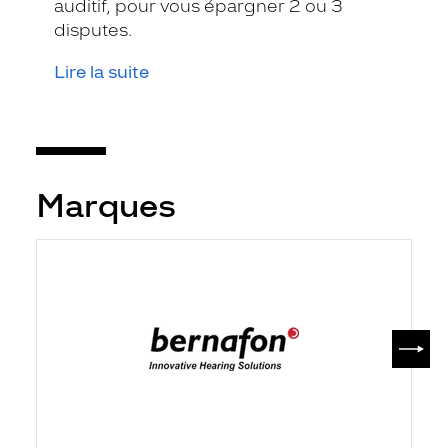
auditif, pour vous épargner 2 ou 3
disputes.
Lire la suite
Marques
SUIV