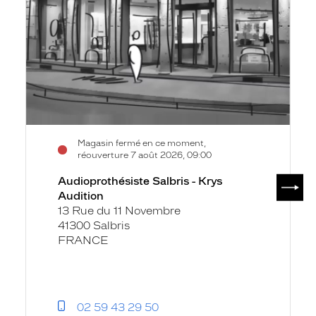
Krys
Audition
Magasin fermé en ce moment,
réouverture 7 août 2026, 09:00
SUIV
Audioprothésiste Salbris - Krys
Audition
13 Rue du 11 Novembre
41300 Salbris
FRANCE
02 59 43 29 50