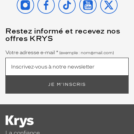
Restez informé et recevez nos
(Ce
champ
offres KRYS
est
Name
obligatoire)
Votre adresse e-mail
*
(exemple : nom@mail.com)
JE M'INSCRIS
La confiance