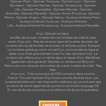
Opticien Paris
-
Opticien Toulouse
-
Opticien Lyon
-
Opticien
Bordeaux
-
Opticien Nantes
-
Opticien Strasbourg
-
Opticien
Lille
-
Opticien Montpellier
-
Opticien Rennes
-
Opticien
Grenoble
-
Opticien Marseille
-
Opticien Aix-en-Provence
-
Opticien
Reims
-
Opticien Angers
-
Opticien Nancy
-
Audioprothésiste Paris
-
Audioprothésiste Toulouse
-
Audioprothésiste
Lille
-
Audioprothésiste Strasbourg
-
Audioprothésiste Marseille
Krys, Opticien en ligne :
lentilles de contact
,
lunettes de vue
,
lunettes de soleil
et
piles
audio
Krys.com : Site de vente en ligne de lunettes de soleil, de
lunettes de vue, de
lentilles de contact
, et de piles audios. Essayez
vos lunettes grâce au miroir virtuel Krys, commandez en ligne et
faites vous livrer gratuitement chez l'un des opticiens Krys. La
livraison est offerte pour un retrait dans le réseau Krys. Bénéficiez
également de la garantie "Satisfait ou remboursé 30 jours".
Retrouvez nos marques de lunettes de vue et
lunettes de soleil : Ray
Ban
Krys.com : C’est aussi plus de 1000 opticiens dans toute la
France.
Trouvez l’opticien Krys le plus proche de chez vous
. Les
lunettes/lentilles sont des dispositifs médicaux qui constituent des
produits de santé réglementés portant à ce titre le marquage CE.
En cas de doute, consultez un professionnel de santé spécialisé.