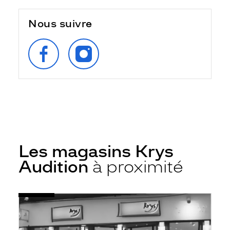
Nous suivre
SUIVEZ‑NOUS
SUIVEZ‑NOUS
SUR
SUR
FACEBOOK
INSTAGRAM
Les magasins Krys
Audition
à proximité
Voir
Audioprothésiste
la
Salbris
fiche
-