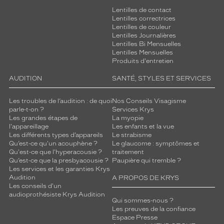
Lentilles de contact
Lentilles correctrices
Lentilles de couleur
Lentilles Journalières
Lentilles Bi Mensuelles
Lentilles Mensuelles
Produits d'entretien
AUDITION
SANTÉ, STYLES ET SERVICES
Les troubles de l’audition : de quoi
Nos Conseils Visagisme
parle-t-on ?
Services Krys
Les grandes étapes de
La myopie
l'appareillage
Les enfants et la vue
Les différents types d’appareils
Le strabisme
Qu’est-ce qu'un acouphène ?
Le glaucome : symptômes et
Qu'est-ce que l'hyperacousie ?
traitement
Qu’est-ce que la presbyacousie ?
Paupière qui tremble ?
Les services et les garanties Krys
Audition
A PROPOS DE KRYS
Les conseils d'un
audioprothésiste Krys Audition
Qui sommes-nous ?
Les preuves de la confiance
Espace Presse