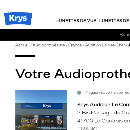
m
J
ER AU
TENU
y
e
CIPAL
Opticien
K
r
Krys
r
e
LUNETTES DE VUE
LUNETTES DE 
-
y
-
s
c
La
Bons 
o
confiance
m
vous
Accueil
Audioprothésiste
France
Audition Loir-et-Cher
m
va
a
si
n
bien
d
Votre Audioprothés
e
Magasin ouvert en ce mom
Voir
la
Krys Audition Le Con
fiche
2 Bis Passage du Gr
41700 Le Controis e
FRANCE