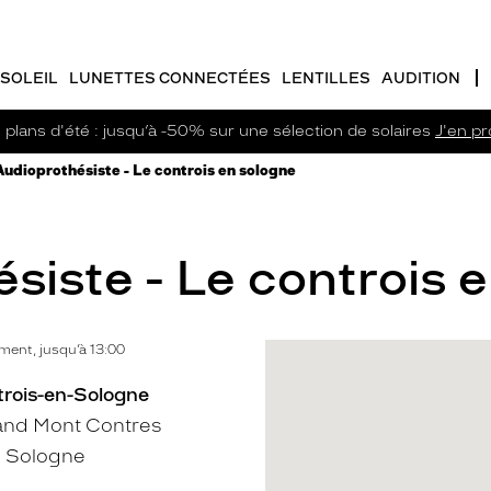
SOLEIL
LUNETTES CONNECTÉES
LENTILLES
AUDITION
plans d'été : jusqu’à -50% sur une sélection de solaires
J'en pro
Audioprothésiste - Le controis en sologne
iste - Le controis e
ent, jusqu’à 13:00
trois-en-Sologne
and Mont Contres
n Sologne