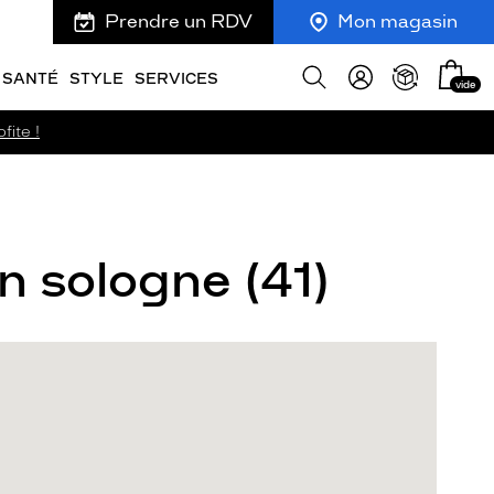
Prendre un RDV
Mon magasin
Mon
Afficher
SANTÉ
STYLE
SERVICES
vide
panie
la
recherche
fite !
n sologne (41)