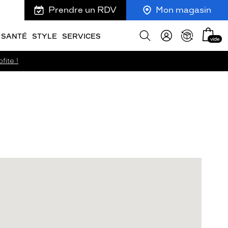
Prendre un RDV
Mon magasin
Mon
Afficher
SANTÉ
STYLE
SERVICES
vide
panie
la
recherche
fite !