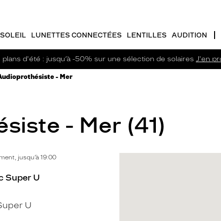
SOLEIL
LUNETTES CONNECTÉES
LENTILLES
AUDITION
plans d'été : jusqu’à -50% sur une sélection de solaires
J'en pro
Audioprothésiste - Mer
siste - Mer (41)
ent, jusqu’à 19:00
Cc Super U
Super U