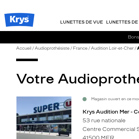
m
J
ER AU
TENU
y
e
CIPAL
Opticien
K
r
Krys
r
e
LUNETTES DE VUE
LUNETTES DE 
-
y
-
s
c
La
Bons 
o
confiance
m
vous
Accueil
Audioprothésiste
France
Audition Loir-et-Cher
m
va
a
si
n
bien
d
Votre Audioprothé
e
Magasin ouvert en ce mom
Voir
la
Krys Audition Mer - 
fiche
53 rue nationale
Centre Commercial 
41500 MER