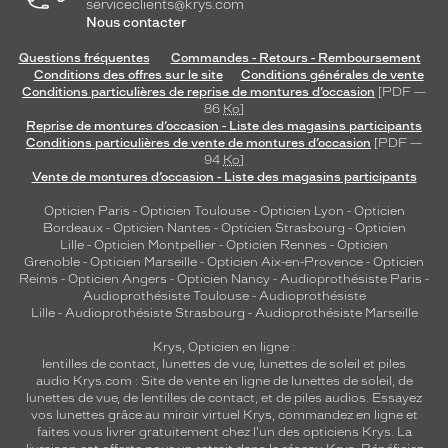
serviceclients@krys.com
Nous contacter
Questions fréquentes
Commandes - Retours - Remboursement
Conditions des offres sur le site
Conditions générales de vente
Conditions particulières de reprise de montures d’occasion
[PDF —
86
Ko
]
Reprise de montures d’occasion - Liste des magasins participants
Conditions particulières de vente de montures d’occasion
[PDF —
94
Ko
]
Vente de montures d’occasion - Liste des magasins participants
Opticien Paris
-
Opticien Toulouse
-
Opticien Lyon
-
Opticien
Bordeaux
-
Opticien Nantes
-
Opticien Strasbourg
-
Opticien
Lille
-
Opticien Montpellier
-
Opticien Rennes
-
Opticien
Grenoble
-
Opticien Marseille
-
Opticien Aix-en-Provence
-
Opticien
Reims
-
Opticien Angers
-
Opticien Nancy
-
Audioprothésiste Paris
-
Audioprothésiste Toulouse
-
Audioprothésiste
Lille
-
Audioprothésiste Strasbourg
-
Audioprothésiste Marseille
Krys, Opticien en ligne :
lentilles de contact
,
lunettes de vue
,
lunettes de soleil
et
piles
audio
Krys.com : Site de vente en ligne de lunettes de soleil, de
lunettes de vue, de
lentilles de contact
, et de piles audios. Essayez
vos lunettes grâce au miroir virtuel Krys, commandez en ligne et
faites vous livrer gratuitement chez l'un des opticiens Krys. La