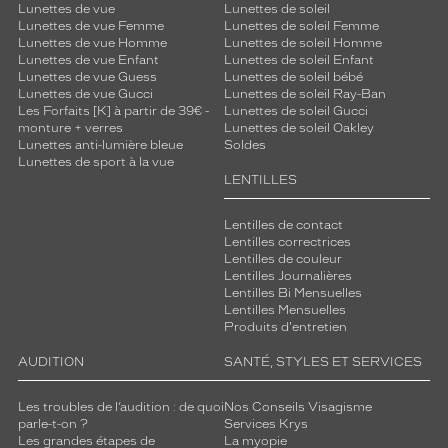
Lunettes de vue
Lunettes de soleil
Lunettes de vue Femme
Lunettes de soleil Femme
Lunettes de vue Homme
Lunettes de soleil Homme
Lunettes de vue Enfant
Lunettes de soleil Enfant
Lunettes de vue Guess
Lunettes de soleil bébé
Lunettes de vue Gucci
Lunettes de soleil Ray-Ban
Les Forfaits [K] à partir de 39€ -
Lunettes de soleil Gucci
monture + verres
Lunettes de soleil Oakley
Lunettes anti-lumière bleue
Soldes
Lunettes de sport à la vue
LENTILLES
Lentilles de contact
Lentilles correctrices
Lentilles de couleur
Lentilles Journalières
Lentilles Bi Mensuelles
Lentilles Mensuelles
Produits d'entretien
AUDITION
SANTÉ, STYLES ET SERVICES
Les troubles de l’audition : de quoi
Nos Conseils Visagisme
parle-t-on ?
Services Krys
Les grandes étapes de
La myopie