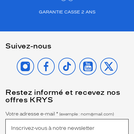
GARANTIE CASSE 2 ANS
Suivez-nous
INSTAGRAM
FACEBOOK
TIKTOK
YOUTUBE
X
Restez informé et recevez nos
(Ce
champ
offres KRYS
est
Name
obligatoire)
Votre adresse e-mail
*
(exemple : nom@mail.com)