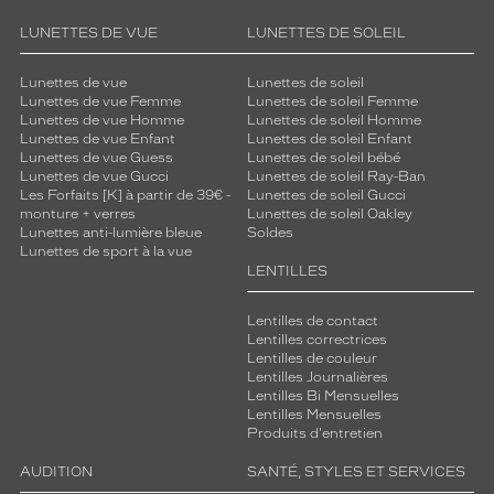
LUNETTES DE VUE
LUNETTES DE SOLEIL
Lunettes de vue
Lunettes de soleil
Lunettes de vue Femme
Lunettes de soleil Femme
Lunettes de vue Homme
Lunettes de soleil Homme
Lunettes de vue Enfant
Lunettes de soleil Enfant
Lunettes de vue Guess
Lunettes de soleil bébé
Lunettes de vue Gucci
Lunettes de soleil Ray-Ban
Les Forfaits [K] à partir de 39€ -
Lunettes de soleil Gucci
monture + verres
Lunettes de soleil Oakley
Lunettes anti-lumière bleue
Soldes
Lunettes de sport à la vue
LENTILLES
Lentilles de contact
Lentilles correctrices
Lentilles de couleur
Lentilles Journalières
Lentilles Bi Mensuelles
Lentilles Mensuelles
Produits d'entretien
AUDITION
SANTÉ, STYLES ET SERVICES