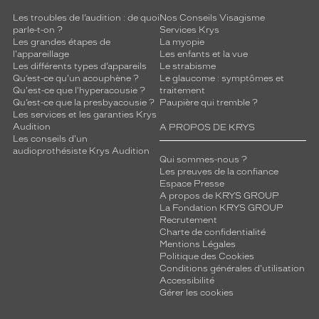
Les troubles de l’audition : de quoi
Nos Conseils Visagisme
parle-t-on ?
Services Krys
Les grandes étapes de
La myopie
l'appareillage
Les enfants et la vue
Les différents types d’appareils
Le strabisme
Qu’est-ce qu'un acouphène ?
Le glaucome : symptômes et
Qu'est-ce que l'hyperacousie ?
traitement
Qu’est-ce que la presbyacousie ?
Paupière qui tremble ?
Les services et les garanties Krys
Audition
A PROPOS DE KRYS
Les conseils d'un
audioprothésiste Krys Audition
Qui sommes-nous ?
Les preuves de la confiance
Espace Presse
A propos de KRYS GROUP
La Fondation KRYS GROUP
Recrutement
Charte de confidentialité
Mentions Légales
Politique des Cookies
Conditions générales d'utilisation
Accessibilité
Gérer les cookies