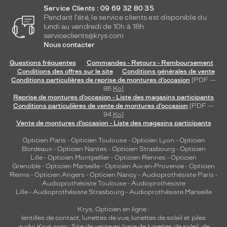
Service Clients : 09 69 32 80 35
Pendant l'été, le service clients est disponible du
lundi au vendredi de 10h à 18h.
serviceclients@krys.com
Nous contacter
Questions fréquentes
Commandes - Retours - Remboursement
Conditions des offres sur le site
Conditions générales de vente
Conditions particulières de reprise de montures d’occasion
[PDF —
86
Ko
]
Reprise de montures d’occasion - Liste des magasins participants
Conditions particulières de vente de montures d’occasion
[PDF —
94
Ko
]
Vente de montures d’occasion - Liste des magasins participants
Opticien Paris
-
Opticien Toulouse
-
Opticien Lyon
-
Opticien
Bordeaux
-
Opticien Nantes
-
Opticien Strasbourg
-
Opticien
Lille
-
Opticien Montpellier
-
Opticien Rennes
-
Opticien
Grenoble
-
Opticien Marseille
-
Opticien Aix-en-Provence
-
Opticien
Reims
-
Opticien Angers
-
Opticien Nancy
-
Audioprothésiste Paris
-
Audioprothésiste Toulouse
-
Audioprothésiste
Lille
-
Audioprothésiste Strasbourg
-
Audioprothésiste Marseille
Krys, Opticien en ligne :
lentilles de contact
,
lunettes de vue
,
lunettes de soleil
et
piles
audio
Krys.com : Site de vente en ligne de lunettes de soleil, de