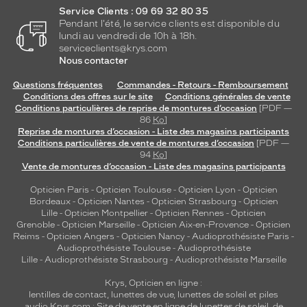
Service Clients : 09 69 32 80 35
Pendant l'été, le service clients est disponible du
lundi au vendredi de 10h à 18h.
serviceclients@krys.com
Nous contacter
Questions fréquentes
Commandes - Retours - Remboursement
Conditions des offres sur le site
Conditions générales de vente
Conditions particulières de reprise de montures d’occasion
[PDF —
86
Ko
]
Reprise de montures d’occasion - Liste des magasins participants
Conditions particulières de vente de montures d’occasion
[PDF —
94
Ko
]
Vente de montures d’occasion - Liste des magasins participants
Opticien Paris
-
Opticien Toulouse
-
Opticien Lyon
-
Opticien
Bordeaux
-
Opticien Nantes
-
Opticien Strasbourg
-
Opticien
Lille
-
Opticien Montpellier
-
Opticien Rennes
-
Opticien
Grenoble
-
Opticien Marseille
-
Opticien Aix-en-Provence
-
Opticien
Reims
-
Opticien Angers
-
Opticien Nancy
-
Audioprothésiste Paris
-
Audioprothésiste Toulouse
-
Audioprothésiste
Lille
-
Audioprothésiste Strasbourg
-
Audioprothésiste Marseille
Krys, Opticien en ligne :
lentilles de contact
,
lunettes de vue
,
lunettes de soleil
et
piles
audio
Krys.com : Site de vente en ligne de lunettes de soleil, de