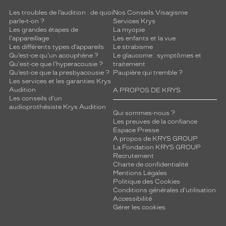
Les troubles de l’audition : de quoi
Nos Conseils Visagisme
parle-t-on ?
Services Krys
Les grandes étapes de
La myopie
l'appareillage
Les enfants et la vue
Les différents types d’appareils
Le strabisme
Qu’est-ce qu'un acouphène ?
Le glaucome : symptômes et
Qu'est-ce que l'hyperacousie ?
traitement
Qu’est-ce que la presbyacousie ?
Paupière qui tremble ?
Les services et les garanties Krys
Audition
A PROPOS DE KRYS
Les conseils d'un
audioprothésiste Krys Audition
Qui sommes-nous ?
Les preuves de la confiance
Espace Presse
A propos de KRYS GROUP
La Fondation KRYS GROUP
Recrutement
Charte de confidentialité
Mentions Légales
Politique des Cookies
Conditions générales d'utilisation
Accessibilité
Gérer les cookies