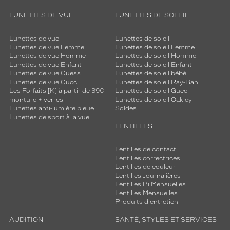
LUNETTES DE VUE
LUNETTES DE SOLEIL
Lunettes de vue
Lunettes de soleil
Lunettes de vue Femme
Lunettes de soleil Femme
Lunettes de vue Homme
Lunettes de soleil Homme
Lunettes de vue Enfant
Lunettes de soleil Enfant
Lunettes de vue Guess
Lunettes de soleil bébé
Lunettes de vue Gucci
Lunettes de soleil Ray-Ban
Les Forfaits [K] à partir de 39€ -
Lunettes de soleil Gucci
monture + verres
Lunettes de soleil Oakley
Lunettes anti-lumière bleue
Soldes
Lunettes de sport à la vue
LENTILLES
Lentilles de contact
Lentilles correctrices
Lentilles de couleur
Lentilles Journalières
Lentilles Bi Mensuelles
Lentilles Mensuelles
Produits d'entretien
AUDITION
SANTÉ, STYLES ET SERVICES