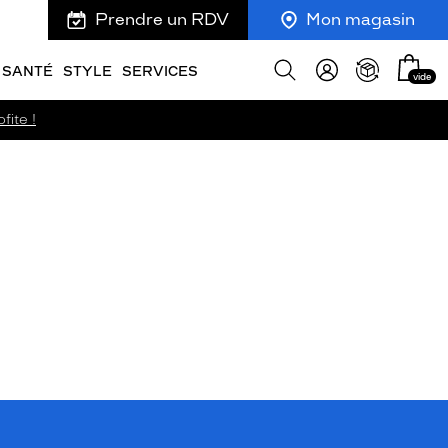
Prendre un RDV
Mon magasin
Mon
Afficher
SANTÉ
STYLE
SERVICES
vide
panie
la
recherche
fite !