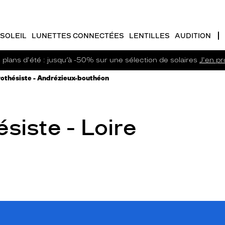
SOLEIL
LUNETTES CONNECTÉES
LENTILLES
AUDITION
plans d'été : jusqu’à -50% sur une sélection de solaires
J'en pro
othésiste - Andrézieux-bouthéon
siste - Loire