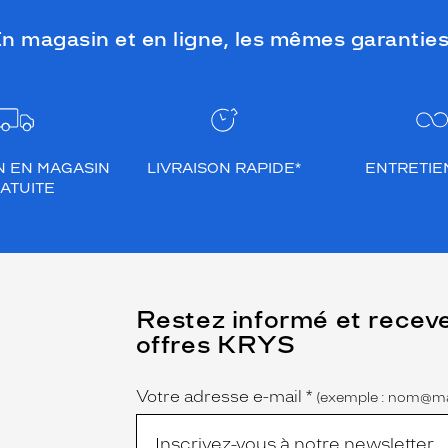
n magasin et en ligne, les mêmes garanties
N EN MAGASIN
LIVRAISON RAPIDE*
ENTRETIEN
ATUITE
(Ce
Restez informé et recev
champ
offres KRYS
est
Name
obligatoire)
Votre adresse e-mail
*
(exemple : nom@ma