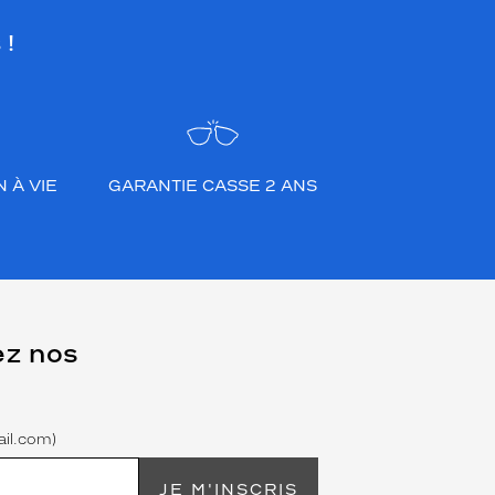
 !
 À VIE
GARANTIE CASSE 2 ANS
ez nos
il.com)
JE M'INSCRIS