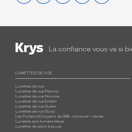
La confiance
vous va si b
LUNETTES DE VUE
Lunettes de vue
Lunettes de vue Femme
Lunettes de vue Homme
Lunettes de vue Enfant
Lunettes de vue Guess
Lunettes de vue Gucci
Les Forfaits [K] à partir de 39€ - monture + verres
Lunettes anti-lumière bleue
Lunettes de sport à la vue