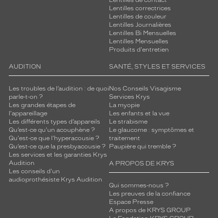
Lentilles de contact
Lentilles correctrices
Lentilles de couleur
Lentilles Journalières
Lentilles Bi Mensuelles
Lentilles Mensuelles
Produits d'entretien
AUDITION
SANTÉ, STYLES ET SERVICES
Les troubles de l’audition : de quoi
Nos Conseils Visagisme
parle-t-on ?
Services Krys
Les grandes étapes de
La myopie
l'appareillage
Les enfants et la vue
Les différents types d’appareils
Le strabisme
Qu’est-ce qu'un acouphène ?
Le glaucome : symptômes et
Qu'est-ce que l'hyperacousie ?
traitement
Qu’est-ce que la presbyacousie ?
Paupière qui tremble ?
Les services et les garanties Krys
Audition
A PROPOS DE KRYS
Les conseils d'un
audioprothésiste Krys Audition
Qui sommes-nous ?
Les preuves de la confiance
Espace Presse
A propos de KRYS GROUP