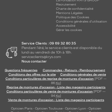
La Fondation KRYS GROUP
Recrutement
Charte de confidentialité
Mentions Légales
Politique des Cookies
Conditions générales d'utilisation
Accessibilité
Gérer les cookies
Service Clients : 09 69 32 80 35
Pendant l'été, le service clients est disponible du
lundi au vendredi de 10h à 18h.
serviceclients@krys.com
Nous contacter
Questions fréquentes
Commandes - Retours - Remboursement
Conditions des offres sur le site
Conditions générales de vente
Conditions particulières de reprise de montures d’occasion
[PDF —
86
Ko
]
Reprise de montures d’occasion - Liste des magasins participants
Conditions particulières de vente de montures d’occasion
[PDF —
94
Ko
]
Vente de montures d’occasion - Liste des magasins participants
Opticien Paris
-
Opticien Toulouse
-
Opticien Lyon
-
Opticien