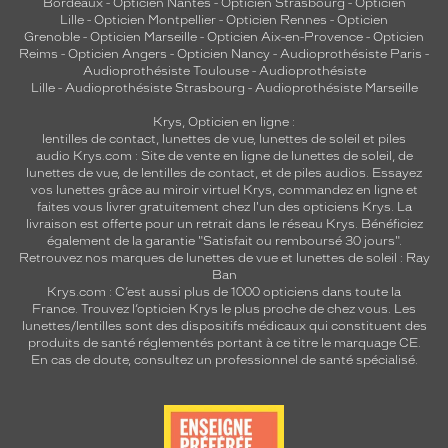
Bordeaux
-
Opticien Nantes
-
Opticien Strasbourg
-
Opticien
Lille
-
Opticien Montpellier
-
Opticien Rennes
-
Opticien
Grenoble
-
Opticien Marseille
-
Opticien Aix-en-Provence
-
Opticien
Reims
-
Opticien Angers
-
Opticien Nancy
-
Audioprothésiste Paris
-
Audioprothésiste Toulouse
-
Audioprothésiste
Lille
-
Audioprothésiste Strasbourg
-
Audioprothésiste Marseille
Krys, Opticien en ligne :
lentilles de contact
,
lunettes de vue
,
lunettes de soleil
et
piles
audio
Krys.com : Site de vente en ligne de lunettes de soleil, de
lunettes de vue, de
lentilles de contact
, et de piles audios. Essayez
vos lunettes grâce au miroir virtuel Krys, commandez en ligne et
faites vous livrer gratuitement chez l'un des opticiens Krys. La
livraison est offerte pour un retrait dans le réseau Krys. Bénéficiez
également de la garantie "Satisfait ou remboursé 30 jours".
Retrouvez nos marques de lunettes de vue et
lunettes de soleil : Ray
Ban
Krys.com : C’est aussi plus de 1000 opticiens dans toute la
France.
Trouvez l’opticien Krys le plus proche de chez vous
. Les
lunettes/lentilles sont des dispositifs médicaux qui constituent des
produits de santé réglementés portant à ce titre le marquage CE.
En cas de doute, consultez un professionnel de santé spécialisé.