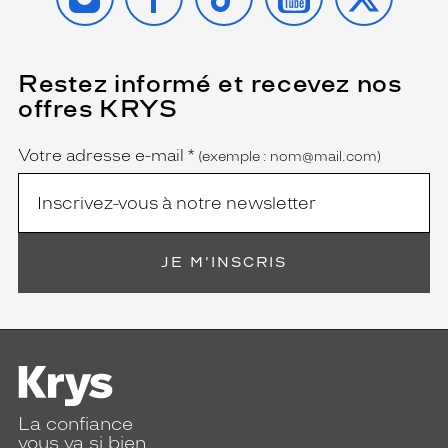
Restez informé et recevez nos
(Ce
champ
offres KRYS
est
Name
obligatoire)
Votre adresse e-mail
*
(exemple : nom@mail.com)
JE M'INSCRIS
La confiance
vous va si bien