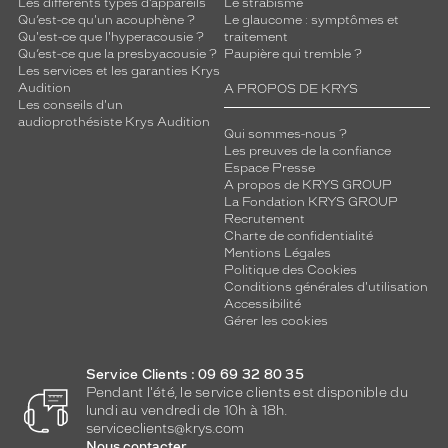
Les différents types d’appareils
Le strabisme
Qu’est-ce qu'un acouphène ?
Le glaucome : symptômes et
Qu'est-ce que l'hyperacousie ?
traitement
Qu’est-ce que la presbyacousie ?
Paupière qui tremble ?
Les services et les garanties Krys
Audition
A PROPOS DE KRYS
Les conseils d'un
audioprothésiste Krys Audition
Qui sommes-nous ?
Les preuves de la confiance
Espace Presse
A propos de KRYS GROUP
La Fondation KRYS GROUP
Recrutement
Charte de confidentialité
Mentions Légales
Politique des Cookies
Conditions générales d'utilisation
Accessibilité
Gérer les cookies
Service Clients : 09 69 32 80 35
Pendant l'été, le service clients est disponible du
lundi au vendredi de 10h à 18h.
serviceclients@krys.com
Nous contacter