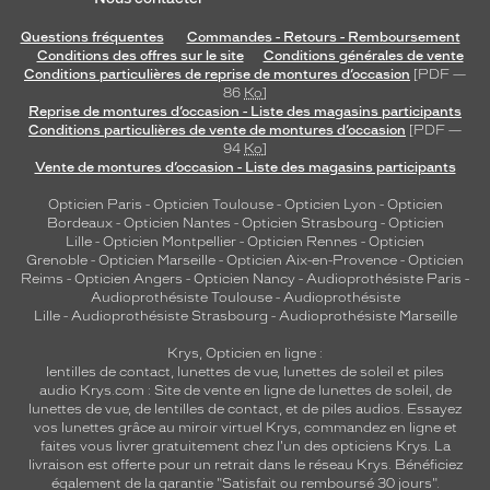
Questions fréquentes
Commandes - Retours - Remboursement
Conditions des offres sur le site
Conditions générales de vente
Conditions particulières de reprise de montures d’occasion
[PDF —
86
Ko
]
Reprise de montures d’occasion - Liste des magasins participants
Conditions particulières de vente de montures d’occasion
[PDF —
94
Ko
]
Vente de montures d’occasion - Liste des magasins participants
Opticien Paris
-
Opticien Toulouse
-
Opticien Lyon
-
Opticien
Bordeaux
-
Opticien Nantes
-
Opticien Strasbourg
-
Opticien
Lille
-
Opticien Montpellier
-
Opticien Rennes
-
Opticien
Grenoble
-
Opticien Marseille
-
Opticien Aix-en-Provence
-
Opticien
Reims
-
Opticien Angers
-
Opticien Nancy
-
Audioprothésiste Paris
-
Audioprothésiste Toulouse
-
Audioprothésiste
Lille
-
Audioprothésiste Strasbourg
-
Audioprothésiste Marseille
Krys, Opticien en ligne :
lentilles de contact
,
lunettes de vue
,
lunettes de soleil
et
piles
audio
Krys.com : Site de vente en ligne de lunettes de soleil, de
lunettes de vue, de
lentilles de contact
, et de piles audios. Essayez
vos lunettes grâce au miroir virtuel Krys, commandez en ligne et
faites vous livrer gratuitement chez l'un des opticiens Krys. La
livraison est offerte pour un retrait dans le réseau Krys. Bénéficiez
également de la garantie "Satisfait ou remboursé 30 jours".