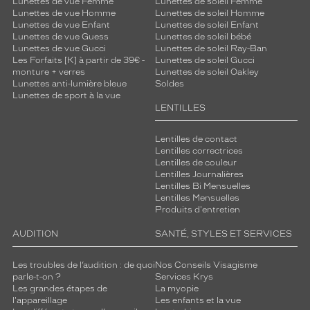
Lunettes de vue Femme
Lunettes de soleil Femme
Lunettes de vue Homme
Lunettes de soleil Homme
Lunettes de vue Enfant
Lunettes de soleil Enfant
Lunettes de vue Guess
Lunettes de soleil bébé
Lunettes de vue Gucci
Lunettes de soleil Ray-Ban
Les Forfaits [K] à partir de 39€ -
Lunettes de soleil Gucci
monture + verres
Lunettes de soleil Oakley
Lunettes anti-lumière bleue
Soldes
Lunettes de sport à la vue
LENTILLES
Lentilles de contact
Lentilles correctrices
Lentilles de couleur
Lentilles Journalières
Lentilles Bi Mensuelles
Lentilles Mensuelles
Produits d'entretien
AUDITION
SANTÉ, STYLES ET SERVICES
Les troubles de l’audition : de quoi
Nos Conseils Visagisme
parle-t-on ?
Services Krys
Les grandes étapes de
La myopie
l'appareillage
Les enfants et la vue