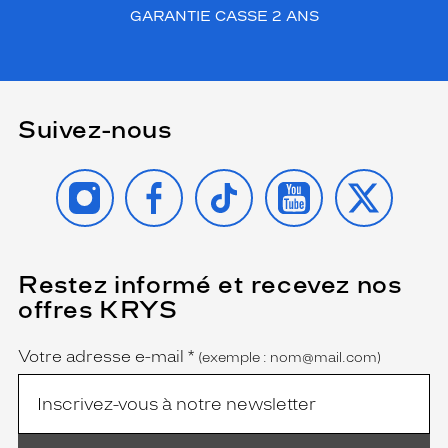
GARANTIE CASSE 2 ANS
Suivez-nous
INSTAGRAM
FACEBOOK
TIKTOK
YOUTUBE
X
Restez informé et recevez nos
(Ce
champ
offres KRYS
est
Name
obligatoire)
Votre adresse e-mail
*
(exemple : nom@mail.com)