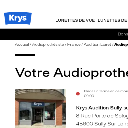
m
J
ER AU
TENU
y
e
CIPAL
Opticien
K
r
Krys
r
e
LUNETTES DE VUE
LUNETTES DE 
-
y
-
s
c
La
Bons 
o
confiance
m
vous
Accueil
Audioprothésiste
France
Audition Loiret
Audiopr
m
va
a
si
n
bien
d
Votre Audioprothés
e
Magasin fermé en ce mom
Voir
09:00
la
Krys Audition Sully-s
fiche
8 Rue Porte de Solo
45600 Sully Sur Loir