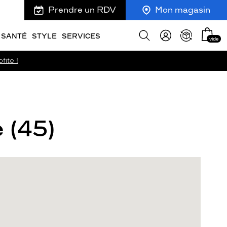
Prendre un RDV
Mon magasin
Mon
Afficher
SANTÉ
STYLE
SERVICES
vide
panie
la
recherche
fite !
e (45)