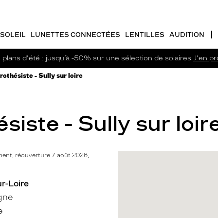
SOLEIL
LUNETTES CONNECTÉES
LENTILLES
AUDITION
plans d'été : jusqu’à -50% sur une sélection de solaires
J'en pro
othésiste - Sully sur loire
iste - Sully sur loir
ent, réouverture 7 août 2026,
ur-Loire
gne
e