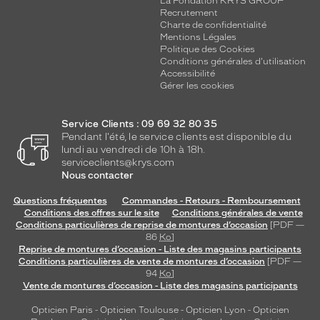
La Fondation KRYS GROUP
Recrutement
Charte de confidentialité
Mentions Légales
Politique des Cookies
Conditions générales d'utilisation
Accessibilité
Gérer les cookies
Service Clients : 09 69 32 80 35
Pendant l'été, le service clients est disponible du
lundi au vendredi de 10h à 18h.
serviceclients@krys.com
Nous contacter
Questions fréquentes
Commandes - Retours - Remboursement
Conditions des offres sur le site
Conditions générales de vente
Conditions particulières de reprise de montures d’occasion
[PDF —
86
Ko
]
Reprise de montures d’occasion - Liste des magasins participants
Conditions particulières de vente de montures d’occasion
[PDF —
94
Ko
]
Vente de montures d’occasion - Liste des magasins participants
Opticien Paris
-
Opticien Toulouse
-
Opticien Lyon
-
Opticien