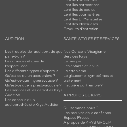
Lentilles de contact
Lentilles correctrices
Lentilles de couleur
Lentilles Journalières
Lentilles Bi Mensuelles
Lentilles Mensuelles
Produits d'entretien
AUDITION
SANTÉ, STYLES ET SERVICES
Les troubles de l’audition : de quoi
Nos Conseils Visagisme
parle-t-on ?
Services Krys
Les grandes étapes de
La myopie
l'appareillage
Les enfants et la vue
Les différents types d’appareils
Le strabisme
Qu’est-ce qu'un acouphène ?
Le glaucome : symptômes et
Qu'est-ce que l'hyperacousie ?
traitement
Qu’est-ce que la presbyacousie ?
Paupière qui tremble ?
Les services et les garanties Krys
Audition
A PROPOS DE KRYS
Les conseils d'un
audioprothésiste Krys Audition
Qui sommes-nous ?
Les preuves de la confiance
Espace Presse
A propos de KRYS GROUP