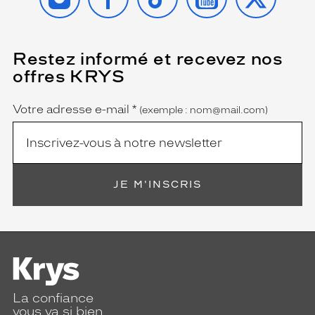
Restez informé et recevez nos
(Ce
champ
offres KRYS
est
Name
obligatoire)
Votre adresse e-mail
*
(exemple : nom@mail.com)
JE M'INSCRIS
La confiance
vous va si bien