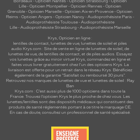
Bordeaux
-
Opticien Nantes
-
Opticien Strasbourg
-
Opticien
Lille
-
Opticien Montpellier
-
Opticien Rennes
-
Opticien
Grenoble
-
Opticien Marseille
-
Opticien Aix-en-Provence
-
Opticien
Reims
-
Opticien Angers
-
Opticien Nancy
-
Audioprothésiste Paris
-
Audioprothésiste Toulouse
-
Audioprothésiste
Lille
-
Audioprothésiste Strasbourg
-
Audioprothésiste Marseille
Krys, Opticien en ligne :
lentilles de contact
,
lunettes de vue
,
lunettes de soleil
et
piles
audio
Krys.com : Site de vente en ligne de lunettes de soleil, de
lunettes de vue, de
lentilles de contact
, et de piles audios. Essayez
vos lunettes grâce au miroir virtuel Krys, commandez en ligne et
faites vous livrer gratuitement chez l'un des opticiens Krys. La
livraison est offerte pour un retrait dans le réseau Krys. Bénéficiez
également de la garantie "Satisfait ou remboursé 30 jours".
Retrouvez nos marques de lunettes de vue et
lunettes de soleil : Ray
Ban
Krys.com : C’est aussi plus de 1000 opticiens dans toute la
France.
Trouvez l’opticien Krys le plus proche de chez vous
. Les
lunettes/lentilles sont des dispositifs médicaux qui constituent des
produits de santé réglementés portant à ce titre le marquage CE.
En cas de doute, consultez un professionnel de santé spécialisé.