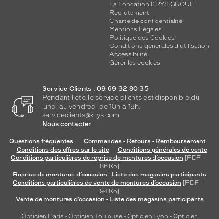
La Fondation KRYS GROUP
Recrutement
Charte de confidentialité
Mentions Légales
Politique des Cookies
Conditions générales d'utilisation
Accessibilité
Gérer les cookies
Service Clients : 09 69 32 80 35
Pendant l'été, le service clients est disponible du
lundi au vendredi de 10h à 18h.
serviceclients@krys.com
Nous contacter
Questions fréquentes
Commandes - Retours - Remboursement
Conditions des offres sur le site
Conditions générales de vente
Conditions particulières de reprise de montures d’occasion
[PDF —
86
Ko
]
Reprise de montures d’occasion - Liste des magasins participants
Conditions particulières de vente de montures d’occasion
[PDF —
94
Ko
]
Vente de montures d’occasion - Liste des magasins participants
Opticien Paris
-
Opticien Toulouse
-
Opticien Lyon
-
Opticien