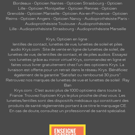
Bordeaux
-
Opticien Nantes
-
Opticien Strasbourg
-
Opticien
Lille
-
Opticien Montpellier
-
Opticien Rennes
-
Opticien
Grenoble
-
Opticien Marseille
-
Opticien Aix-en-Provence
-
Opticien
Reims
-
Opticien Angers
-
Opticien Nancy
-
Audioprothésiste Paris
-
Audioprothésiste Toulouse
-
Audioprothésiste
Lille
-
Audioprothésiste Strasbourg
-
Audioprothésiste Marseille
Krys, Opticien en ligne :
lentilles de contact
,
lunettes de vue
,
lunettes de soleil
et
piles
audio
Krys.com : Site de vente en ligne de lunettes de soleil, de
lunettes de vue, de
lentilles de contact
, et de piles audios. Essayez
vos lunettes grâce au miroir virtuel Krys, commandez en ligne et
faites vous livrer gratuitement chez l'un des opticiens Krys. La
livraison est offerte pour un retrait dans le réseau Krys. Bénéficiez
également de la garantie "Satisfait ou remboursé 30 jours".
Retrouvez nos marques de lunettes de vue et
lunettes de soleil : Ray
Ban
Krys.com : C’est aussi plus de 1000 opticiens dans toute la
France.
Trouvez l’opticien Krys le plus proche de chez vous
. Les
lunettes/lentilles sont des dispositifs médicaux qui constituent des
produits de santé réglementés portant à ce titre le marquage CE.
En cas de doute, consultez un professionnel de santé spécialisé.