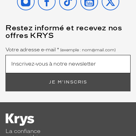
Restez informé et recevez nos
(Ce
champ
offres KRYS
est
Name
obligatoire)
Votre adresse e-mail
*
(exemple : nom@mail.com)
JE M'INSCRIS
La confiance