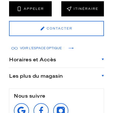
APPELER
ITINÉRAIRE
CONTACTER
VOIR L'ESPACE OPTIQUE
Horaires et Accès
Les plus du magasin
Nous suivre
RETROUVEZ‑NOUS
SUIVEZ‑NOUS
SUIVEZ‑NOUS
SUR
SUR
SUR
GOOGLE
FACEBOOK
INSTAGRAM