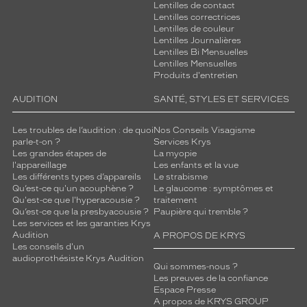
Lentilles de contact
Lentilles correctrices
Lentilles de couleur
Lentilles Journalières
Lentilles Bi Mensuelles
Lentilles Mensuelles
Produits d'entretien
AUDITION
SANTÉ, STYLES ET SERVICES
Les troubles de l’audition : de quoi
Nos Conseils Visagisme
parle-t-on ?
Services Krys
Les grandes étapes de
La myopie
l'appareillage
Les enfants et la vue
Les différents types d’appareils
Le strabisme
Qu’est-ce qu'un acouphène ?
Le glaucome : symptômes et
Qu'est-ce que l'hyperacousie ?
traitement
Qu’est-ce que la presbyacousie ?
Paupière qui tremble ?
Les services et les garanties Krys
Audition
A PROPOS DE KRYS
Les conseils d'un
audioprothésiste Krys Audition
Qui sommes-nous ?
Les preuves de la confiance
Espace Presse
A propos de KRYS GROUP