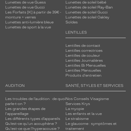
Lunettes de vue Guess
Lunettes de soleil bébé
Lunettes de vue Gucci
Lunettes de soleil Ray-Ban
Les Forfaits [K] à partir de 39€ -
Lunettes de soleil Gucci
monture + verres
Lunettes de soleil Oakley
Lunettes anti-lumière bleue
Soldes
Lunettes de sport à la vue
LENTILLES
Lentilles de contact
Lentilles correctrices
Lentilles de couleur
Lentilles Journalières
Lentilles Bi Mensuelles
Lentilles Mensuelles
Produits d'entretien
AUDITION
SANTÉ, STYLES ET SERVICES
Les troubles de l’audition : de quoi
Nos Conseils Visagisme
parle-t-on ?
Services Krys
Les grandes étapes de
La myopie
l'appareillage
Les enfants et la vue
Les différents types d’appareils
Le strabisme
Qu’est-ce qu'un acouphène ?
Le glaucome : symptômes et
Qu'est-ce que l'hyperacousie ?
traitement