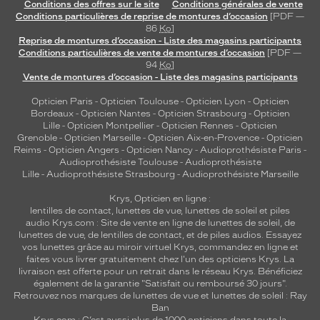
Conditions des offres sur le site
Conditions générales de vente
Conditions particulières de reprise de montures d’occasion
[PDF —
86
Ko
]
Reprise de montures d’occasion - Liste des magasins participants
Conditions particulières de vente de montures d’occasion
[PDF —
94
Ko
]
Vente de montures d’occasion - Liste des magasins participants
Opticien Paris
-
Opticien Toulouse
-
Opticien Lyon
-
Opticien
Bordeaux
-
Opticien Nantes
-
Opticien Strasbourg
-
Opticien
Lille
-
Opticien Montpellier
-
Opticien Rennes
-
Opticien
Grenoble
-
Opticien Marseille
-
Opticien Aix-en-Provence
-
Opticien
Reims
-
Opticien Angers
-
Opticien Nancy
-
Audioprothésiste Paris
-
Audioprothésiste Toulouse
-
Audioprothésiste
Lille
-
Audioprothésiste Strasbourg
-
Audioprothésiste Marseille
Krys, Opticien en ligne :
lentilles de contact
,
lunettes de vue
,
lunettes de soleil
et
piles
audio
Krys.com : Site de vente en ligne de lunettes de soleil, de
lunettes de vue, de
lentilles de contact
, et de piles audios. Essayez
vos lunettes grâce au miroir virtuel Krys, commandez en ligne et
faites vous livrer gratuitement chez l'un des opticiens Krys. La
livraison est offerte pour un retrait dans le réseau Krys. Bénéficiez
également de la garantie "Satisfait ou remboursé 30 jours".
Retrouvez nos marques de lunettes de vue et
lunettes de soleil : Ray
Ban