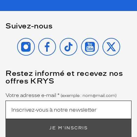
Suivez-nous
INSTAGRAM
FACEBOOK
TIKTOK
YOUTUBE
X
Restez informé et recevez nos
(Ce
champ
offres KRYS
est
Name
obligatoire)
Votre adresse e-mail
*
(exemple : nom@mail.com)
JE M'INSCRIS