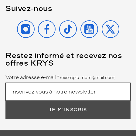
Suivez-nous
INSTAGRAM
FACEBOOK
TIKTOK
YOUTUBE
X
Restez informé et recevez nos
(Ce
champ
offres KRYS
est
Name
obligatoire)
Votre adresse e-mail
*
(exemple : nom@mail.com)
JE M'INSCRIS