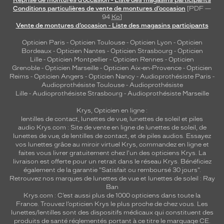
Reprise de montures d’occasion - Liste des magasins participants
Conditions particulières de vente de montures d’occasion
[PDF —
94
Ko
]
Vente de montures d’occasion - Liste des magasins participants
Opticien Paris
-
Opticien Toulouse
-
Opticien Lyon
-
Opticien
Bordeaux
-
Opticien Nantes
-
Opticien Strasbourg
-
Opticien
Lille
-
Opticien Montpellier
-
Opticien Rennes
-
Opticien
Grenoble
-
Opticien Marseille
-
Opticien Aix-en-Provence
-
Opticien
Reims
-
Opticien Angers
-
Opticien Nancy
-
Audioprothésiste Paris
-
Audioprothésiste Toulouse
-
Audioprothésiste
Lille
-
Audioprothésiste Strasbourg
-
Audioprothésiste Marseille
Krys, Opticien en ligne :
lentilles de contact
,
lunettes de vue
,
lunettes de soleil
et
piles
audio
Krys.com : Site de vente en ligne de lunettes de soleil, de
lunettes de vue, de
lentilles de contact
, et de piles audios. Essayez
vos lunettes grâce au miroir virtuel Krys, commandez en ligne et
faites vous livrer gratuitement chez l'un des opticiens Krys. La
livraison est offerte pour un retrait dans le réseau Krys. Bénéficiez
également de la garantie "Satisfait ou remboursé 30 jours".
Retrouvez nos marques de lunettes de vue et
lunettes de soleil : Ray
Ban
Krys.com : C’est aussi plus de 1000 opticiens dans toute la
France.
Trouvez l’opticien Krys le plus proche de chez vous
. Les
lunettes/lentilles sont des dispositifs médicaux qui constituent des
produits de santé réglementés portant à ce titre le marquage CE.