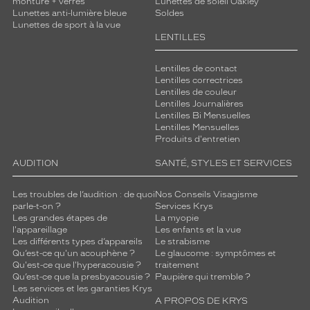
monture + verres
Lunettes de soleil Oakley
Lunettes anti-lumière bleue
Soldes
Lunettes de sport à la vue
LENTILLES
Lentilles de contact
Lentilles correctrices
Lentilles de couleur
Lentilles Journalières
Lentilles Bi Mensuelles
Lentilles Mensuelles
Produits d'entretien
AUDITION
SANTÉ, STYLES ET SERVICES
Les troubles de l’audition : de quoi
Nos Conseils Visagisme
parle-t-on ?
Services Krys
Les grandes étapes de
La myopie
l'appareillage
Les enfants et la vue
Les différents types d’appareils
Le strabisme
Qu’est-ce qu'un acouphène ?
Le glaucome : symptômes et
Qu'est-ce que l'hyperacousie ?
traitement
Qu’est-ce que la presbyacousie ?
Paupière qui tremble ?
Les services et les garanties Krys
Audition
A PROPOS DE KRYS