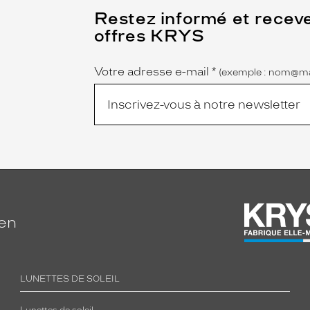
(Ce
Restez informé et recev
champ
offres KRYS
est
Name
obligatoire)
Votre adresse e-mail
*
(exemple : nom@ma
ien
LUNETTES DE SOLEIL