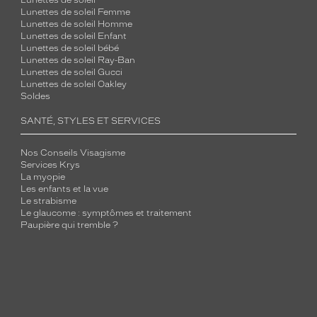
Lunettes de soleil
Lunettes de soleil Femme
Lunettes de soleil Homme
Lunettes de soleil Enfant
Lunettes de soleil bébé
Lunettes de soleil Ray-Ban
Lunettes de soleil Gucci
Lunettes de soleil Oakley
Soldes
SANTÉ, STYLES ET SERVICES
Nos Conseils Visagisme
Services Krys
La myopie
Les enfants et la vue
Le strabisme
Le glaucome : symptômes et traitement
Paupière qui tremble ?