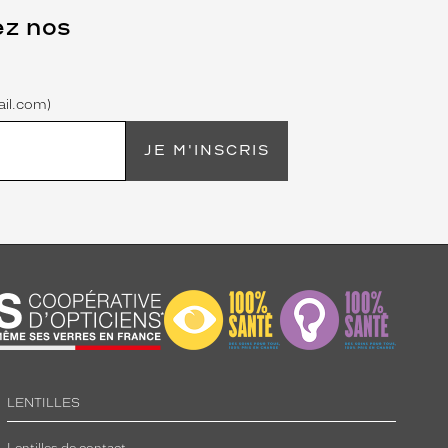
ez nos
il.com)
JE M'INSCRIS
LENTILLES