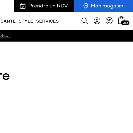
Prendre un RDV
Mon magasin
Mon
Afficher
SANTÉ
STYLE
SERVICES
vide
panie
la
recherche
fite !
re