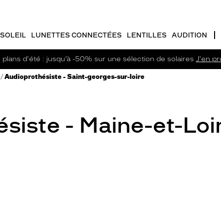
SOLEIL
LUNETTES CONNECTÉES
LENTILLES
AUDITION
plans d'été : jusqu’à -50% sur une sélection de solaires
J'en pro
Audioprothésiste - Saint-georges-sur-loire
siste - Maine-et-Loi