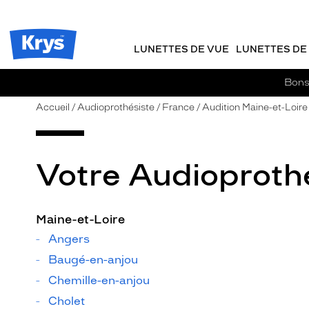
m
J
ER AU
TENU
y
e
CIPAL
Opticien
K
r
Krys
r
e
LUNETTES DE VUE
LUNETTES DE 
-
y
-
s
c
La
Bons 
o
confiance
m
vous
Accueil
Audioprothésiste
France
Audition Maine-et-Loire
m
va
a
si
n
bien
d
Votre Audioprothé
e
Maine-et-Loire
Angers
Baugé-en-anjou
Chemille-en-anjou
Cholet