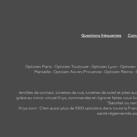
Questions fréquentes
Comm
Opticien Paris
-
Opticien Toulouse
-
Opticien Lyon
-
Opticien
Marseille
-
Opticien Aix-en-Provence
-
Opticien Reims
-
lentilles de contact
,
lunettes de vue
,
lunettes de soleil
et
piles au
grâce au miroir virtuel Krys, commandez en ligne et faites vous liv
"Satisfait ou r
Krys.com : C’est aussi plus de 1000 opticiens dans toute la Fra
santé réglementés por