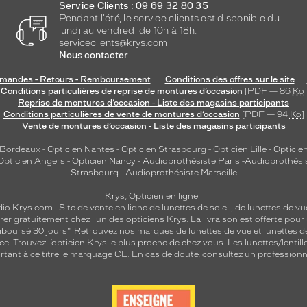
Service Clients : 09 69 32 80 35
Pendant l'été, le service clients est disponible du
lundi au vendredi de 10h à 18h.
serviceclients@krys.com
Nous contacter
andes - Retours - Remboursement
Conditions des offres sur le site
Conditions particulières de reprise de montures d’occasion
[PDF — 86
Ko
]
Reprise de montures d’occasion - Liste des magasins participants
Conditions particulières de vente de montures d’occasion
[PDF — 94
Ko
]
Vente de montures d’occasion - Liste des magasins participants
 Bordeaux
-
Opticien Nantes
-
Opticien Strasbourg
-
Opticien Lille
-
Opticien
Opticien Angers
-
Opticien Nancy
-
Audioprothésiste Paris
-
Audioprothési
Strasbourg
-
Audioprothésiste Marseille
Krys, Opticien en ligne :
dio
Krys.com : Site de vente en ligne de lunettes de soleil, de lunettes de vu
rer gratuitement chez l'un des opticiens Krys. La livraison est offerte pour
emboursé 30 jours". Retrouvez nos marques de lunettes de vue et
lunettes d
nce.
Trouvez l’opticien Krys le plus proche de chez vous
. Les lunettes/lenti
tant à ce titre le marquage CE. En cas de doute, consultez un professionne