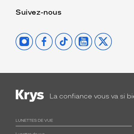
Suivez-nous
INSTAGRAM
FACEBOOK
TIKTOK
YOUTUBE
X
La confiance
vous va si b
LUNETTES DE VUE