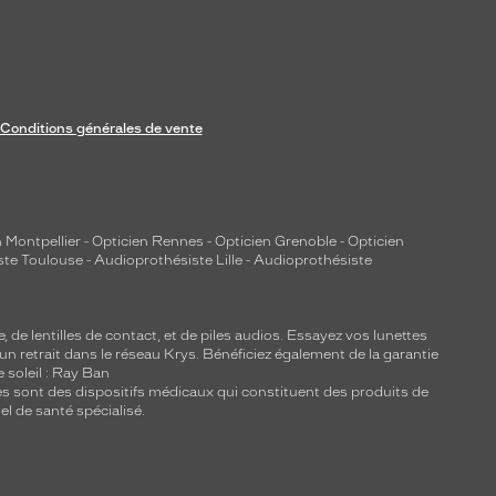
Conditions générales de vente
 Montpellier
-
Opticien Rennes
-
Opticien Grenoble
-
Opticien
ste Toulouse
-
Audioprothésiste Lille
-
Audioprothésiste
e, de
lentilles de contact
, et de piles audios. Essayez vos lunettes
 un retrait dans le réseau Krys. Bénéficiez également de la garantie
e soleil : Ray Ban
lles sont des dispositifs médicaux qui constituent des produits de
l de santé spécialisé.