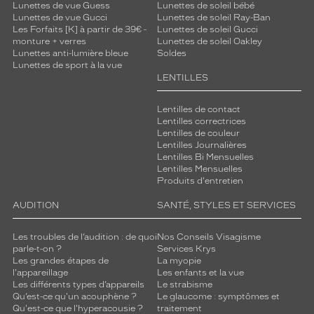
Lunettes de vue Guess
Lunettes de soleil bébé
Lunettes de vue Gucci
Lunettes de soleil Ray-Ban
Les Forfaits [K] à partir de 39€ -
Lunettes de soleil Gucci
monture + verres
Lunettes de soleil Oakley
Lunettes anti-lumière bleue
Soldes
Lunettes de sport à la vue
LENTILLES
Lentilles de contact
Lentilles correctrices
Lentilles de couleur
Lentilles Journalières
Lentilles Bi Mensuelles
Lentilles Mensuelles
Produits d'entretien
AUDITION
SANTÉ, STYLES ET SERVICES
Les troubles de l’audition : de quoi
Nos Conseils Visagisme
parle-t-on ?
Services Krys
Les grandes étapes de
La myopie
l'appareillage
Les enfants et la vue
Les différents types d’appareils
Le strabisme
Qu’est-ce qu'un acouphène ?
Le glaucome : symptômes et
Qu'est-ce que l'hyperacousie ?
traitement