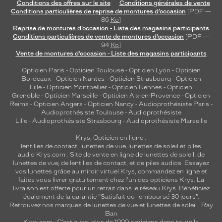
Conditions des offres sur le site
Conditions générales de vente
Conditions particulières de reprise de montures d’occasion
[PDF —
86
Ko
]
Reprise de montures d’occasion - Liste des magasins participants
Conditions particulières de vente de montures d’occasion
[PDF —
94
Ko
]
Vente de montures d’occasion - Liste des magasins participants
Opticien Paris
-
Opticien Toulouse
-
Opticien Lyon
-
Opticien
Bordeaux
-
Opticien Nantes
-
Opticien Strasbourg
-
Opticien
Lille
-
Opticien Montpellier
-
Opticien Rennes
-
Opticien
Grenoble
-
Opticien Marseille
-
Opticien Aix-en-Provence
-
Opticien
Reims
-
Opticien Angers
-
Opticien Nancy
-
Audioprothésiste Paris
-
Audioprothésiste Toulouse
-
Audioprothésiste
Lille
-
Audioprothésiste Strasbourg
-
Audioprothésiste Marseille
Krys, Opticien en ligne :
lentilles de contact
,
lunettes de vue
,
lunettes de soleil
et
piles
audio
Krys.com : Site de vente en ligne de lunettes de soleil, de
lunettes de vue, de
lentilles de contact
, et de piles audios. Essayez
vos lunettes grâce au miroir virtuel Krys, commandez en ligne et
faites vous livrer gratuitement chez l'un des opticiens Krys. La
livraison est offerte pour un retrait dans le réseau Krys. Bénéficiez
également de la garantie "Satisfait ou remboursé 30 jours".
Retrouvez nos marques de lunettes de vue et
lunettes de soleil : Ray
Ban