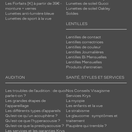
Les Forfaits [K] à partir de 39€ -
Lunettes de soleil Gucci
monture + verres
Lunettes de soleil Oakley
Lunettes anti-lumière bleue
Soldes
Lunettes de sport à la vue
LENTILLES
Lentilles de contact
Lentilles correctrices
Lentilles de couleur
Lentilles Journalières
Lentilles Bi Mensuelles
Lentilles Mensuelles
Produits d'entretien
AUDITION
SANTÉ, STYLES ET SERVICES
Les troubles de l’audition : de quoi
Nos Conseils Visagisme
parle-t-on ?
Services Krys
Les grandes étapes de
La myopie
l'appareillage
Les enfants et la vue
Les différents types d’appareils
Le strabisme
Qu’est-ce qu'un acouphène ?
Le glaucome : symptômes et
Qu'est-ce que l'hyperacousie ?
traitement
Qu’est-ce que la presbyacousie ?
Paupière qui tremble ?
Les services et les garanties Krys