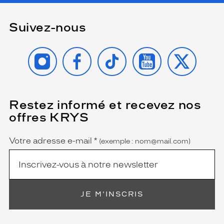
Suivez-nous
INSTAGRAM
FACEBOOK
TIKTOK
YOUTUBE
X
Restez informé et recevez nos
(Ce
champ
offres KRYS
est
Name
obligatoire)
Votre adresse e-mail
*
(exemple : nom@mail.com)
JE M'INSCRIS