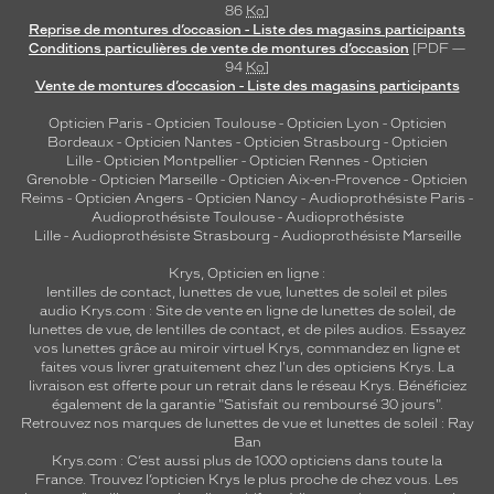
86
Ko
]
Reprise de montures d’occasion - Liste des magasins participants
Conditions particulières de vente de montures d’occasion
[PDF —
94
Ko
]
Vente de montures d’occasion - Liste des magasins participants
Opticien Paris
-
Opticien Toulouse
-
Opticien Lyon
-
Opticien
Bordeaux
-
Opticien Nantes
-
Opticien Strasbourg
-
Opticien
Lille
-
Opticien Montpellier
-
Opticien Rennes
-
Opticien
Grenoble
-
Opticien Marseille
-
Opticien Aix-en-Provence
-
Opticien
Reims
-
Opticien Angers
-
Opticien Nancy
-
Audioprothésiste Paris
-
Audioprothésiste Toulouse
-
Audioprothésiste
Lille
-
Audioprothésiste Strasbourg
-
Audioprothésiste Marseille
Krys, Opticien en ligne :
lentilles de contact
,
lunettes de vue
,
lunettes de soleil
et
piles
audio
Krys.com : Site de vente en ligne de lunettes de soleil, de
lunettes de vue, de
lentilles de contact
, et de piles audios. Essayez
vos lunettes grâce au miroir virtuel Krys, commandez en ligne et
faites vous livrer gratuitement chez l'un des opticiens Krys. La
livraison est offerte pour un retrait dans le réseau Krys. Bénéficiez
également de la garantie "Satisfait ou remboursé 30 jours".
Retrouvez nos marques de lunettes de vue et
lunettes de soleil : Ray
Ban
Krys.com : C’est aussi plus de 1000 opticiens dans toute la
France.
Trouvez l’opticien Krys le plus proche de chez vous
. Les