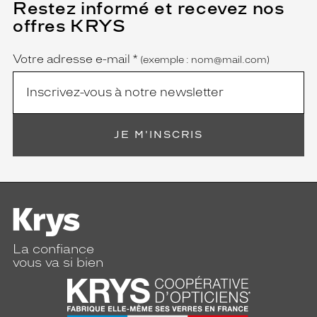
Restez informé et recevez nos
(Ce
champ
offres KRYS
est
Name
obligatoire)
Votre adresse e-mail
*
(exemple : nom@mail.com)
JE M'INSCRIS
La confiance
vous va si bien