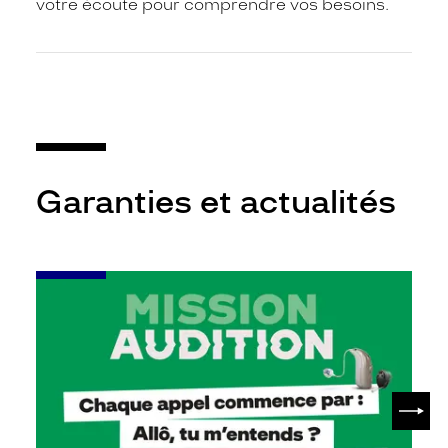
votre écoute pour comprendre vos besoins.
Garanties et actualités
-
Leur
audition
mérite
votre
attention
SUIV