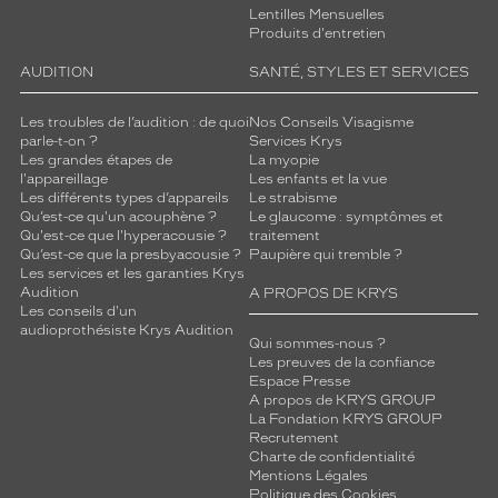
Lentilles Mensuelles
Produits d'entretien
AUDITION
SANTÉ, STYLES ET SERVICES
Les troubles de l’audition : de quoi
Nos Conseils Visagisme
parle-t-on ?
Services Krys
Les grandes étapes de
La myopie
l'appareillage
Les enfants et la vue
Les différents types d’appareils
Le strabisme
Qu’est-ce qu'un acouphène ?
Le glaucome : symptômes et
Qu'est-ce que l'hyperacousie ?
traitement
Qu’est-ce que la presbyacousie ?
Paupière qui tremble ?
Les services et les garanties Krys
Audition
A PROPOS DE KRYS
Les conseils d'un
audioprothésiste Krys Audition
Qui sommes-nous ?
Les preuves de la confiance
Espace Presse
A propos de KRYS GROUP
La Fondation KRYS GROUP
Recrutement
Charte de confidentialité
Mentions Légales
Politique des Cookies