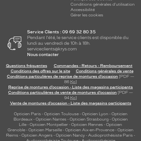
Conditions générales d'utilisation
Accessibilité
Gérer les cookies
Service Clients : 09 69 32 80 35
Pendant l'été, le service clients est disponible du
lundi au vendredi de 10h à 18h.
serviceclients@krys.com
Nous contacter
Questions fréquentes
Commandes - Retours - Remboursement
Conditions des offres sur le site
Conditions générales de vente
Conditions particulières de reprise de montures d’occasion
[PDF —
86
Ko
]
Reprise de montures d’occasion - Liste des magasins participants
Conditions particulières de vente de montures d’occasion
[PDF —
94
Ko
]
Vente de montures d’occasion - Liste des magasins participants
Opticien Paris
-
Opticien Toulouse
-
Opticien Lyon
-
Opticien
Bordeaux
-
Opticien Nantes
-
Opticien Strasbourg
-
Opticien
Lille
-
Opticien Montpellier
-
Opticien Rennes
-
Opticien
Grenoble
-
Opticien Marseille
-
Opticien Aix-en-Provence
-
Opticien
Reims
-
Opticien Angers
-
Opticien Nancy
-
Audioprothésiste Paris
-
Audioprothésiste Toulouse
-
Audioprothésiste