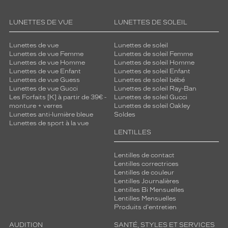
LUNETTES DE VUE
LUNETTES DE SOLEIL
Lunettes de vue
Lunettes de soleil
Lunettes de vue Femme
Lunettes de soleil Femme
Lunettes de vue Homme
Lunettes de soleil Homme
Lunettes de vue Enfant
Lunettes de soleil Enfant
Lunettes de vue Guess
Lunettes de soleil bébé
Lunettes de vue Gucci
Lunettes de soleil Ray-Ban
Les Forfaits [K] à partir de 39€ -
Lunettes de soleil Gucci
monture + verres
Lunettes de soleil Oakley
Lunettes anti-lumière bleue
Soldes
Lunettes de sport à la vue
LENTILLES
Lentilles de contact
Lentilles correctrices
Lentilles de couleur
Lentilles Journalières
Lentilles Bi Mensuelles
Lentilles Mensuelles
Produits d'entretien
AUDITION
SANTÉ, STYLES ET SERVICES