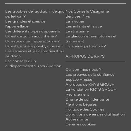
Les troubles de l’audition : de quoi
Nos Conseils Visagisme
parle-t-on ?
Services Krys
Les grandes étapes de
La myopie
l'appareillage
Les enfants et la vue
Les différents types d’appareils
Le strabisme
Qu’est-ce qu'un acouphène ?
Le glaucome : symptômes et
Qu'est-ce que l'hyperacousie ?
traitement
Qu’est-ce que la presbyacousie ?
Paupière qui tremble ?
Les services et les garanties Krys
Audition
A PROPOS DE KRYS
Les conseils d'un
audioprothésiste Krys Audition
Qui sommes-nous ?
Les preuves de la confiance
Espace Presse
A propos de KRYS GROUP
La Fondation KRYS GROUP
Recrutement
Charte de confidentialité
Mentions Légales
Politique des Cookies
Conditions générales d'utilisation
Accessibilité
Gérer les cookies