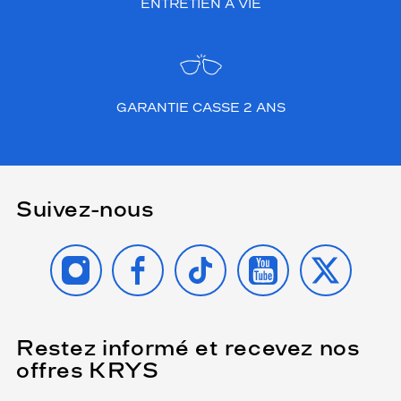
ENTRETIEN À VIE
GARANTIE CASSE 2 ANS
Suivez-nous
INSTAGRAM
FACEBOOK
TIKTOK
YOUTUBE
X
Restez informé et recevez nos
(Ce
champ
offres KRYS
est
Name
obligatoire)