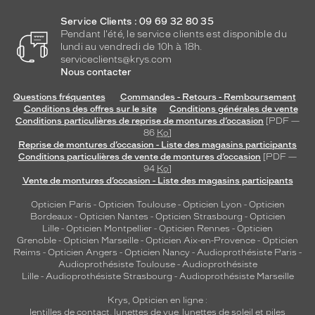
Service Clients : 09 69 32 80 35
Pendant l'été, le service clients est disponible du
lundi au vendredi de 10h à 18h.
serviceclients@krys.com
Nous contacter
Questions fréquentes
Commandes - Retours - Remboursement
Conditions des offres sur le site
Conditions générales de vente
Conditions particulières de reprise de montures d’occasion
[PDF —
86
Ko
]
Reprise de montures d’occasion - Liste des magasins participants
Conditions particulières de vente de montures d’occasion
[PDF —
94
Ko
]
Vente de montures d’occasion - Liste des magasins participants
Opticien Paris
-
Opticien Toulouse
-
Opticien Lyon
-
Opticien
Bordeaux
-
Opticien Nantes
-
Opticien Strasbourg
-
Opticien
Lille
-
Opticien Montpellier
-
Opticien Rennes
-
Opticien
Grenoble
-
Opticien Marseille
-
Opticien Aix-en-Provence
-
Opticien
Reims
-
Opticien Angers
-
Opticien Nancy
-
Audioprothésiste Paris
-
Audioprothésiste Toulouse
-
Audioprothésiste
Lille
-
Audioprothésiste Strasbourg
-
Audioprothésiste Marseille
Krys, Opticien en ligne :
lentilles de contact
,
lunettes de vue
,
lunettes de soleil
et
piles