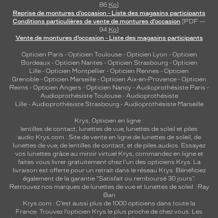
86
Ko
]
Reprise de montures d’occasion - Liste des magasins participants
Conditions particulières de vente de montures d’occasion
[PDF —
94
Ko
]
Vente de montures d’occasion - Liste des magasins participants
Opticien Paris
-
Opticien Toulouse
-
Opticien Lyon
-
Opticien
Bordeaux
-
Opticien Nantes
-
Opticien Strasbourg
-
Opticien
Lille
-
Opticien Montpellier
-
Opticien Rennes
-
Opticien
Grenoble
-
Opticien Marseille
-
Opticien Aix-en-Provence
-
Opticien
Reims
-
Opticien Angers
-
Opticien Nancy
-
Audioprothésiste Paris
-
Audioprothésiste Toulouse
-
Audioprothésiste
Lille
-
Audioprothésiste Strasbourg
-
Audioprothésiste Marseille
Krys, Opticien en ligne :
lentilles de contact
,
lunettes de vue
,
lunettes de soleil
et
piles
audio
Krys.com : Site de vente en ligne de lunettes de soleil, de
lunettes de vue, de
lentilles de contact
, et de piles audios. Essayez
vos lunettes grâce au miroir virtuel Krys, commandez en ligne et
faites vous livrer gratuitement chez l'un des opticiens Krys. La
livraison est offerte pour un retrait dans le réseau Krys. Bénéficiez
également de la garantie "Satisfait ou remboursé 30 jours".
Retrouvez nos marques de lunettes de vue et
lunettes de soleil : Ray
Ban
Krys.com : C’est aussi plus de 1000 opticiens dans toute la
France.
Trouvez l’opticien Krys le plus proche de chez vous
. Les