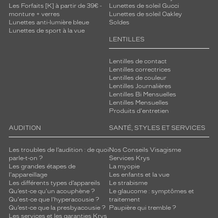
Les Forfaits [K] à partir de 39€ -
Lunettes de soleil Gucci
monture + verres
Lunettes de soleil Oakley
Lunettes anti-lumière bleue
Soldes
Lunettes de sport à la vue
LENTILLES
Lentilles de contact
Lentilles correctrices
Lentilles de couleur
Lentilles Journalières
Lentilles Bi Mensuelles
Lentilles Mensuelles
Produits d'entretien
AUDITION
SANTÉ, STYLES ET SERVICES
Les troubles de l’audition : de quoi
Nos Conseils Visagisme
parle-t-on ?
Services Krys
Les grandes étapes de
La myopie
l'appareillage
Les enfants et la vue
Les différents types d’appareils
Le strabisme
Qu’est-ce qu'un acouphène ?
Le glaucome : symptômes et
Qu'est-ce que l'hyperacousie ?
traitement
Qu’est-ce que la presbyacousie ?
Paupière qui tremble ?
Les services et les garanties Krys