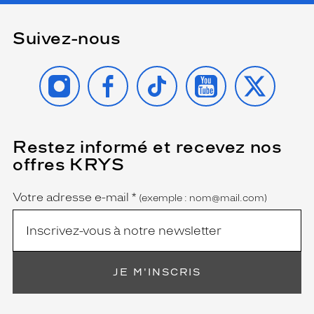
Suivez-nous
INSTAGRAM
FACEBOOK
TIKTOK
YOUTUBE
X
Restez informé et recevez nos
(Ce
champ
offres KRYS
est
Name
obligatoire)
Votre adresse e-mail
*
(exemple : nom@mail.com)
JE M'INSCRIS