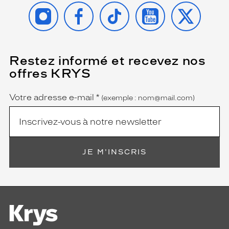
INSTAGRAM
FACEBOOK
TIKTOK
YOUTUBE
X
Restez informé et recevez nos
(Ce
champ
offres KRYS
est
Name
obligatoire)
Votre adresse e-mail
*
(exemple : nom@mail.com)
JE M'INSCRIS