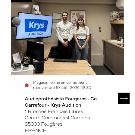
Voir
Audioprothésiste
la
Fougères
fiche
-
Cc
Carrefour
-
Krys
Audition
Magasin fermé en ce moment,
réouverture 10 août 2026, 13:30
SUIV
Audioprothésiste Fougères - Cc
Carrefour - Krys Audition
1 Rue des Français Libres
Centre Commercial Carrefour
35300 Fougères
FRANCE