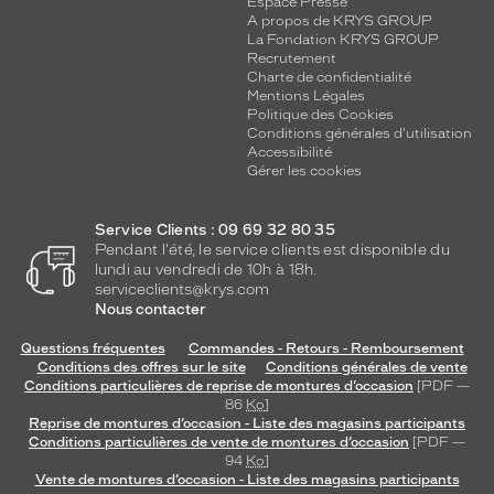
Espace Presse
A propos de KRYS GROUP
La Fondation KRYS GROUP
Recrutement
Charte de confidentialité
Mentions Légales
Politique des Cookies
Conditions générales d'utilisation
Accessibilité
Gérer les cookies
Service Clients : 09 69 32 80 35
Pendant l'été, le service clients est disponible du
lundi au vendredi de 10h à 18h.
serviceclients@krys.com
Nous contacter
Questions fréquentes
Commandes - Retours - Remboursement
Conditions des offres sur le site
Conditions générales de vente
Conditions particulières de reprise de montures d’occasion
[PDF —
86
Ko
]
Reprise de montures d’occasion - Liste des magasins participants
Conditions particulières de vente de montures d’occasion
[PDF —
94
Ko
]
Vente de montures d’occasion - Liste des magasins participants