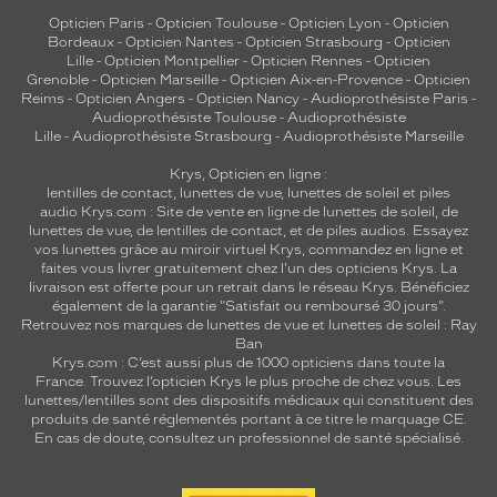
Opticien Paris
-
Opticien Toulouse
-
Opticien Lyon
-
Opticien
Bordeaux
-
Opticien Nantes
-
Opticien Strasbourg
-
Opticien
Lille
-
Opticien Montpellier
-
Opticien Rennes
-
Opticien
Grenoble
-
Opticien Marseille
-
Opticien Aix-en-Provence
-
Opticien
Reims
-
Opticien Angers
-
Opticien Nancy
-
Audioprothésiste Paris
-
Audioprothésiste Toulouse
-
Audioprothésiste
Lille
-
Audioprothésiste Strasbourg
-
Audioprothésiste Marseille
Krys, Opticien en ligne :
lentilles de contact
,
lunettes de vue
,
lunettes de soleil
et
piles
audio
Krys.com : Site de vente en ligne de lunettes de soleil, de
lunettes de vue, de
lentilles de contact
, et de piles audios. Essayez
vos lunettes grâce au miroir virtuel Krys, commandez en ligne et
faites vous livrer gratuitement chez l'un des opticiens Krys. La
livraison est offerte pour un retrait dans le réseau Krys. Bénéficiez
également de la garantie "Satisfait ou remboursé 30 jours".
Retrouvez nos marques de lunettes de vue et
lunettes de soleil : Ray
Ban
Krys.com : C’est aussi plus de 1000 opticiens dans toute la
France.
Trouvez l’opticien Krys le plus proche de chez vous
. Les
lunettes/lentilles sont des dispositifs médicaux qui constituent des
produits de santé réglementés portant à ce titre le marquage CE.
En cas de doute, consultez un professionnel de santé spécialisé.