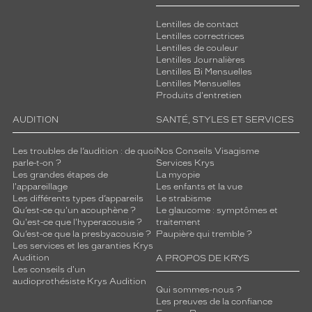
Lentilles de contact
Lentilles correctrices
Lentilles de couleur
Lentilles Journalières
Lentilles Bi Mensuelles
Lentilles Mensuelles
Produits d'entretien
AUDITION
SANTÉ, STYLES ET SERVICES
Les troubles de l’audition : de quoi
Nos Conseils Visagisme
parle-t-on ?
Services Krys
Les grandes étapes de
La myopie
l'appareillage
Les enfants et la vue
Les différents types d’appareils
Le strabisme
Qu’est-ce qu'un acouphène ?
Le glaucome : symptômes et
Qu'est-ce que l'hyperacousie ?
traitement
Qu’est-ce que la presbyacousie ?
Paupière qui tremble ?
Les services et les garanties Krys
Audition
A PROPOS DE KRYS
Les conseils d'un
audioprothésiste Krys Audition
Qui sommes-nous ?
Les preuves de la confiance