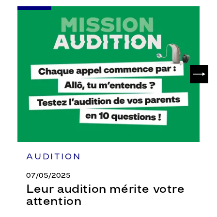
-
Leur
audition
mérite
votre
attention
SUIV
AUDITION
07/05/2025
Leur audition mérite votre
attention