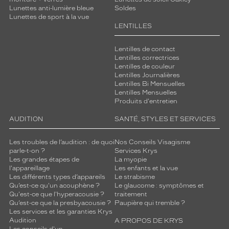
Lunettes anti-lumière bleue
Soldes
Lunettes de sport à la vue
LENTILLES
Lentilles de contact
Lentilles correctrices
Lentilles de couleur
Lentilles Journalières
Lentilles Bi Mensuelles
Lentilles Mensuelles
Produits d'entretien
AUDITION
SANTÉ, STYLES ET SERVICES
Les troubles de l’audition : de quoi
Nos Conseils Visagisme
parle-t-on ?
Services Krys
Les grandes étapes de
La myopie
l'appareillage
Les enfants et la vue
Les différents types d’appareils
Le strabisme
Qu’est-ce qu'un acouphène ?
Le glaucome : symptômes et
Qu'est-ce que l'hyperacousie ?
traitement
Qu’est-ce que la presbyacousie ?
Paupière qui tremble ?
Les services et les garanties Krys
Audition
A PROPOS DE KRYS