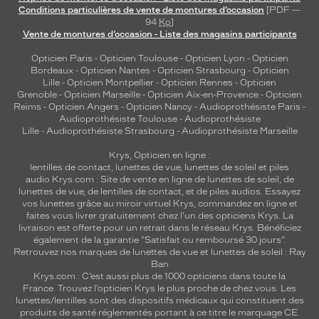
Conditions particulières de vente de montures d’occasion
[PDF —
94
Ko
]
Vente de montures d’occasion - Liste des magasins participants
Opticien Paris
-
Opticien Toulouse
-
Opticien Lyon
-
Opticien
Bordeaux
-
Opticien Nantes
-
Opticien Strasbourg
-
Opticien
Lille
-
Opticien Montpellier
-
Opticien Rennes
-
Opticien
Grenoble
-
Opticien Marseille
-
Opticien Aix-en-Provence
-
Opticien
Reims
-
Opticien Angers
-
Opticien Nancy
-
Audioprothésiste Paris
-
Audioprothésiste Toulouse
-
Audioprothésiste
Lille
-
Audioprothésiste Strasbourg
-
Audioprothésiste Marseille
Krys, Opticien en ligne :
lentilles de contact
,
lunettes de vue
,
lunettes de soleil
et
piles
audio
Krys.com : Site de vente en ligne de lunettes de soleil, de
lunettes de vue, de
lentilles de contact
, et de piles audios. Essayez
vos lunettes grâce au miroir virtuel Krys, commandez en ligne et
faites vous livrer gratuitement chez l'un des opticiens Krys. La
livraison est offerte pour un retrait dans le réseau Krys. Bénéficiez
également de la garantie "Satisfait ou remboursé 30 jours".
Retrouvez nos marques de lunettes de vue et
lunettes de soleil : Ray
Ban
Krys.com : C’est aussi plus de 1000 opticiens dans toute la
France.
Trouvez l’opticien Krys le plus proche de chez vous
. Les
lunettes/lentilles sont des dispositifs médicaux qui constituent des
produits de santé réglementés portant à ce titre le marquage CE.