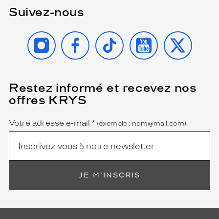
Suivez-nous
INSTAGRAM
FACEBOOK
TIKTOK
YOUTUBE
X
Restez informé et recevez nos
(Ce
champ
offres KRYS
est
Name
obligatoire)
Votre adresse e-mail
*
(exemple : nom@mail.com)
JE M'INSCRIS