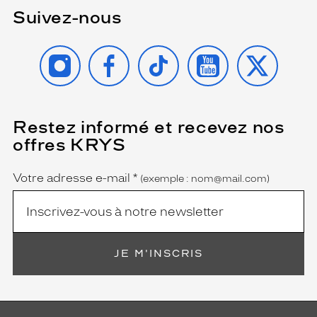
Suivez-nous
INSTAGRAM
FACEBOOK
TIKTOK
YOUTUBE
X
Restez informé et recevez nos
(Ce
champ
offres KRYS
est
Name
obligatoire)
Votre adresse e-mail
*
(exemple : nom@mail.com)
JE M'INSCRIS