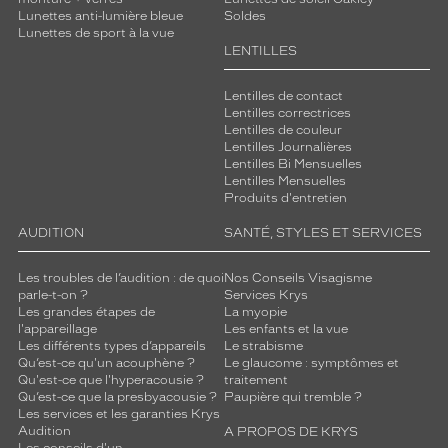
Lunettes anti-lumière bleue
Soldes
Lunettes de sport à la vue
LENTILLES
Lentilles de contact
Lentilles correctrices
Lentilles de couleur
Lentilles Journalières
Lentilles Bi Mensuelles
Lentilles Mensuelles
Produits d'entretien
AUDITION
SANTÉ, STYLES ET SERVICES
Les troubles de l’audition : de quoi
Nos Conseils Visagisme
parle-t-on ?
Services Krys
Les grandes étapes de
La myopie
l'appareillage
Les enfants et la vue
Les différents types d’appareils
Le strabisme
Qu’est-ce qu'un acouphène ?
Le glaucome : symptômes et
Qu'est-ce que l'hyperacousie ?
traitement
Qu’est-ce que la presbyacousie ?
Paupière qui tremble ?
Les services et les garanties Krys
Audition
A PROPOS DE KRYS