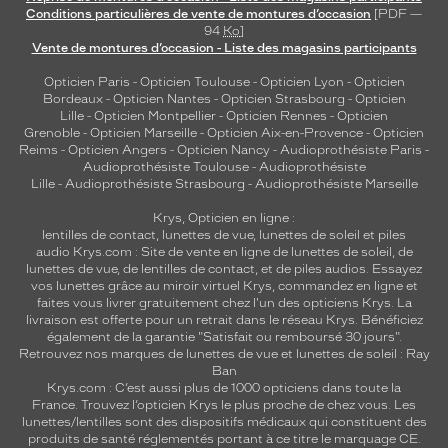
Conditions particulières de vente de montures d’occasion
[PDF —
94
Ko
]
Vente de montures d’occasion - Liste des magasins participants
Opticien Paris
-
Opticien Toulouse
-
Opticien Lyon
-
Opticien
Bordeaux
-
Opticien Nantes
-
Opticien Strasbourg
-
Opticien
Lille
-
Opticien Montpellier
-
Opticien Rennes
-
Opticien
Grenoble
-
Opticien Marseille
-
Opticien Aix-en-Provence
-
Opticien
Reims
-
Opticien Angers
-
Opticien Nancy
-
Audioprothésiste Paris
-
Audioprothésiste Toulouse
-
Audioprothésiste
Lille
-
Audioprothésiste Strasbourg
-
Audioprothésiste Marseille
Krys, Opticien en ligne :
lentilles de contact
,
lunettes de vue
,
lunettes de soleil
et
piles
audio
Krys.com : Site de vente en ligne de lunettes de soleil, de
lunettes de vue, de
lentilles de contact
, et de piles audios. Essayez
vos lunettes grâce au miroir virtuel Krys, commandez en ligne et
faites vous livrer gratuitement chez l'un des opticiens Krys. La
livraison est offerte pour un retrait dans le réseau Krys. Bénéficiez
également de la garantie "Satisfait ou remboursé 30 jours".
Retrouvez nos marques de lunettes de vue et
lunettes de soleil : Ray
Ban
Krys.com : C’est aussi plus de 1000 opticiens dans toute la
France.
Trouvez l’opticien Krys le plus proche de chez vous
. Les
lunettes/lentilles sont des dispositifs médicaux qui constituent des
produits de santé réglementés portant à ce titre le marquage CE.