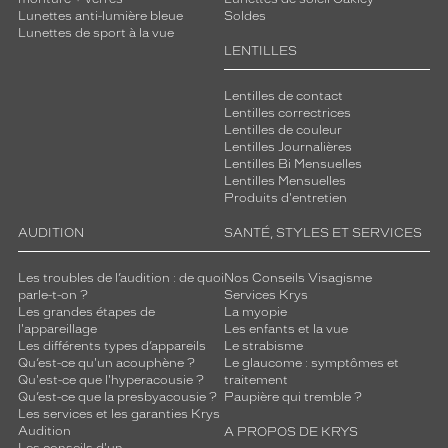
Lunettes anti-lumière bleue
Soldes
Lunettes de sport à la vue
LENTILLES
Lentilles de contact
Lentilles correctrices
Lentilles de couleur
Lentilles Journalières
Lentilles Bi Mensuelles
Lentilles Mensuelles
Produits d'entretien
AUDITION
SANTÉ, STYLES ET SERVICES
Les troubles de l’audition : de quoi
Nos Conseils Visagisme
parle-t-on ?
Services Krys
Les grandes étapes de
La myopie
l'appareillage
Les enfants et la vue
Les différents types d’appareils
Le strabisme
Qu’est-ce qu'un acouphène ?
Le glaucome : symptômes et
Qu'est-ce que l'hyperacousie ?
traitement
Qu’est-ce que la presbyacousie ?
Paupière qui tremble ?
Les services et les garanties Krys
Audition
A PROPOS DE KRYS