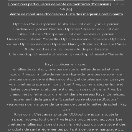
Conditions particulières de vente de montures d’occasion
[PDF —
94
Ko
]
Vente de montures d’occasion - Liste des magasins participants
Opticien Paris
-
Opticien Toulouse
-
Opticien Lyon
-
Opticien
Bordeaux
-
Opticien Nantes
-
Opticien Strasbourg
-
Opticien
Lille
-
Opticien Montpellier
-
Opticien Rennes
-
Opticien
Grenoble
-
Opticien Marseille
-
Opticien Aix-en-Provence
-
Opticien
Reims
-
Opticien Angers
-
Opticien Nancy
-
Audioprothésiste Paris
-
Audioprothésiste Toulouse
-
Audioprothésiste
Lille
-
Audioprothésiste Strasbourg
-
Audioprothésiste Marseille
Krys, Opticien en ligne :
lentilles de contact
,
lunettes de vue
,
lunettes de soleil
et
piles
audio
Krys.com : Site de vente en ligne de lunettes de soleil, de
lunettes de vue, de
lentilles de contact
, et de piles audios. Essayez
vos lunettes grâce au miroir virtuel Krys, commandez en ligne et
faites vous livrer gratuitement chez l'un des opticiens Krys. La
livraison est offerte pour un retrait dans le réseau Krys. Bénéficiez
également de la garantie "Satisfait ou remboursé 30 jours".
Retrouvez nos marques de lunettes de vue et
lunettes de soleil : Ray
Ban
Krys.com : C’est aussi plus de 1000 opticiens dans toute la
France.
Trouvez l’opticien Krys le plus proche de chez vous
. Les
lunettes/lentilles sont des dispositifs médicaux qui constituent des
produits de santé réglementés portant à ce titre le marquage CE.