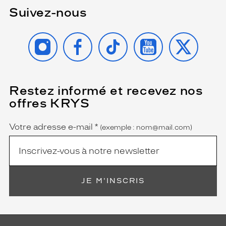
Suivez-nous
INSTAGRAM
FACEBOOK
TIKTOK
YOUTUBE
X
Restez informé et recevez nos
(Ce
champ
offres KRYS
est
Name
obligatoire)
Votre adresse e-mail
*
(exemple : nom@mail.com)
JE M'INSCRIS