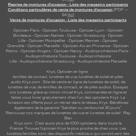
Reprise de montures d’occasion - Liste des magasins participants
Conditions particulières de vente de montures d’occasion
[PDF —
94
Ko
]
Vente de montures d’occasion - Liste des magasins participants
Opticien Paris
-
Opticien Toulouse
-
Opticien Lyon
-
Opticien
Bordeaux
-
Opticien Nantes
-
Opticien Strasbourg
-
Opticien
Lille
-
Opticien Montpellier
-
Opticien Rennes
-
Opticien
Grenoble
-
Opticien Marseille
-
Opticien Aix-en-Provence
-
Opticien
Reims
-
Opticien Angers
-
Opticien Nancy
-
Audioprothésiste Paris
-
Audioprothésiste Toulouse
-
Audioprothésiste
Lille
-
Audioprothésiste Strasbourg
-
Audioprothésiste Marseille
Krys, Opticien en ligne :
lentilles de contact
,
lunettes de vue
,
lunettes de soleil
et
piles
audio
Krys.com : Site de vente en ligne de lunettes de soleil, de
lunettes de vue, de
lentilles de contact
, et de piles audios. Essayez
vos lunettes grâce au miroir virtuel Krys, commandez en ligne et
faites vous livrer gratuitement chez l'un des opticiens Krys. La
livraison est offerte pour un retrait dans le réseau Krys. Bénéficiez
également de la garantie "Satisfait ou remboursé 30 jours".
Retrouvez nos marques de lunettes de vue et
lunettes de soleil : Ray
Ban
Krys.com : C’est aussi plus de 1000 opticiens dans toute la
France.
Trouvez l’opticien Krys le plus proche de chez vous
. Les
lunettes/lentilles sont des dispositifs médicaux qui constituent des