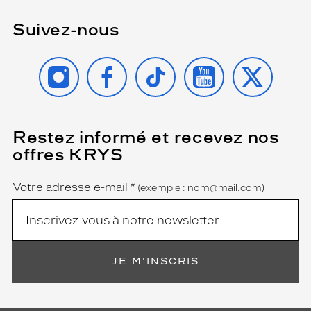
Suivez-nous
INSTAGRAM
FACEBOOK
TIKTOK
YOUTUBE
X
Restez informé et recevez nos
(Ce
champ
offres KRYS
est
Name
obligatoire)
Votre adresse e-mail
*
(exemple : nom@mail.com)
JE M'INSCRIS