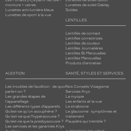
Les Forfaits [K] à partir de 39€ -
Lunettes de soleil Gucci
monture + verres
Lunettes de soleil Oakley
Lunettes anti-lumière bleue
Soldes
Lunettes de sport à la vue
LENTILLES
Lentilles de contact
Lentilles correctrices
Lentilles de couleur
Lentilles Journalières
Lentilles Bi Mensuelles
Lentilles Mensuelles
Produits d'entretien
AUDITION
SANTÉ, STYLES ET SERVICES
Les troubles de l’audition : de quoi
Nos Conseils Visagisme
parle-t-on ?
Services Krys
Les grandes étapes de
La myopie
l'appareillage
Les enfants et la vue
Les différents types d’appareils
Le strabisme
Qu’est-ce qu'un acouphène ?
Le glaucome : symptômes et
Qu'est-ce que l'hyperacousie ?
traitement
Qu’est-ce que la presbyacousie ?
Paupière qui tremble ?
Les services et les garanties Krys