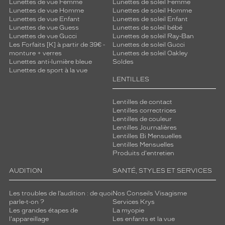
Lunettes de vue Femme
Lunettes de soleil Femme
Lunettes de vue Homme
Lunettes de soleil Homme
Lunettes de vue Enfant
Lunettes de soleil Enfant
Lunettes de vue Guess
Lunettes de soleil bébé
Lunettes de vue Gucci
Lunettes de soleil Ray-Ban
Les Forfaits [K] à partir de 39€ -
Lunettes de soleil Gucci
monture + verres
Lunettes de soleil Oakley
Lunettes anti-lumière bleue
Soldes
Lunettes de sport à la vue
LENTILLES
Lentilles de contact
Lentilles correctrices
Lentilles de couleur
Lentilles Journalières
Lentilles Bi Mensuelles
Lentilles Mensuelles
Produits d'entretien
AUDITION
SANTÉ, STYLES ET SERVICES
Les troubles de l’audition : de quoi
Nos Conseils Visagisme
parle-t-on ?
Services Krys
Les grandes étapes de
La myopie
l'appareillage
Les enfants et la vue