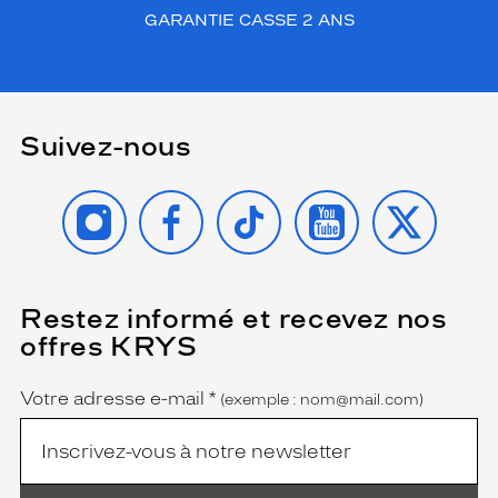
GARANTIE CASSE 2 ANS
Suivez-nous
INSTAGRAM
FACEBOOK
TIKTOK
YOUTUBE
X
Restez informé et recevez nos
(Ce
champ
offres KRYS
est
Name
obligatoire)
Votre adresse e-mail
*
(exemple : nom@mail.com)