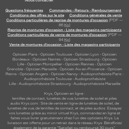
Nous contacter
Questions fréquentes
Commandes - Retours - Remboursement
Conditions des offres sur le site
Conditions générales de vente
Conditions particulières de reprise de montures d’occasion
[PDF —
86
Ko
]
Reprise de montures d’occasion - Liste des magasins participants
Conditions particulières de vente de montures d’occasion
[PDF —
94
Ko
]
Vente de montures d’occasion - Liste des magasins participants
Opticien Paris
-
Opticien Toulouse
-
Opticien Lyon
-
Opticien
Bordeaux
-
Opticien Nantes
-
Opticien Strasbourg
-
Opticien
Lille
-
Opticien Montpellier
-
Opticien Rennes
-
Opticien
Grenoble
-
Opticien Marseille
-
Opticien Aix-en-Provence
-
Opticien
Reims
-
Opticien Angers
-
Opticien Nancy
-
Audioprothésiste Paris
-
Audioprothésiste Toulouse
-
Audioprothésiste
Lille
-
Audioprothésiste Strasbourg
-
Audioprothésiste Marseille
Krys, Opticien en ligne :
lentilles de contact
,
lunettes de vue
,
lunettes de soleil
et
piles
audio
Krys.com : Site de vente en ligne de lunettes de soleil, de
lunettes de vue, de
lentilles de contact
, et de piles audios. Essayez
vos lunettes grâce au miroir virtuel Krys, commandez en ligne et
faites vous livrer gratuitement chez l'un des opticiens Krys. La
livraison est offerte pour un retrait dans le réseau Krys. Bénéficiez
également de la garantie "Satisfait ou remboursé 30 jours".