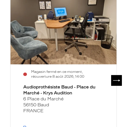
-
Place
du
Marché
-
Krys
Audition
Magasin fermé en ce moment,
SUIV
réouverture 8 août 2026, 14:00
Audioprothésiste Baud - Place du
Marché - Krys Audition
6 Place du Marché
56150 Baud
FRANCE