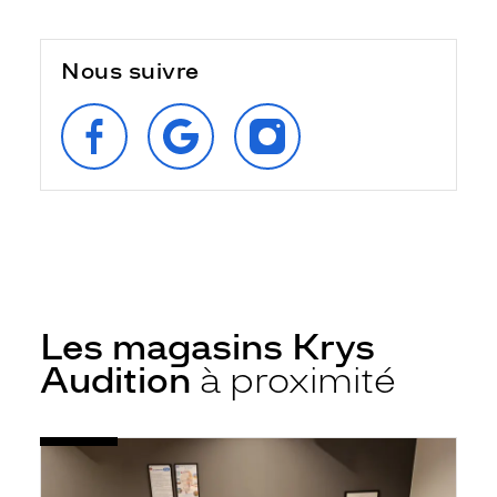
Nous suivre
SUIVEZ‑NOUS
RETROUVEZ‑NOUS
SUIVEZ‑NOUS
SUR
SUR
SUR
FACEBOOK
GOOGLE
INSTAGRAM
Les magasins Krys
Audition
à proximité
Voir
Audioprothésiste
la
Baud
fiche