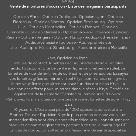
94
Ko
]
Vente de montures d’occasion - Liste des magasins participants
Opticien Paris
-
Opticien Toulouse
-
Opticien Lyon
-
Opticien
Bordeaux
-
Opticien Nantes
-
Opticien Strasbourg
-
Opticien
Lille
-
Opticien Montpellier
-
Opticien Rennes
-
Opticien
Grenoble
-
Opticien Marseille
-
Opticien Aix-en-Provence
-
Opticien
Reims
-
Opticien Angers
-
Opticien Nancy
-
Audioprothésiste Paris
-
Audioprothésiste Toulouse
-
Audioprothésiste
Lille
-
Audioprothésiste Strasbourg
-
Audioprothésiste Marseille
Krys, Opticien en ligne :
lentilles de contact
,
lunettes de vue
,
lunettes de soleil
et
piles
audio
Krys.com : Site de vente en ligne de lunettes de soleil, de
lunettes de vue, de
lentilles de contact
, et de piles audios. Essayez
vos lunettes grâce au miroir virtuel Krys, commandez en ligne et
faites vous livrer gratuitement chez l'un des opticiens Krys. La
livraison est offerte pour un retrait dans le réseau Krys. Bénéficiez
également de la garantie "Satisfait ou remboursé 30 jours".
Retrouvez nos marques de lunettes de vue et
lunettes de soleil : Ray
Ban
Krys.com : C’est aussi plus de 1000 opticiens dans toute la
France.
Trouvez l’opticien Krys le plus proche de chez vous
. Les
lunettes/lentilles sont des dispositifs médicaux qui constituent des
produits de santé réglementés portant à ce titre le marquage CE.
En cas de doute, consultez un professionnel de santé spécialisé.