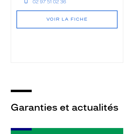
02 97 51 02 36
VOIR LA FICHE
Garanties et actualités
-