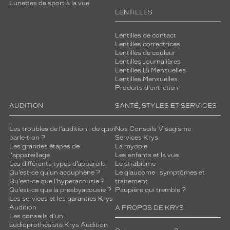
Lunettes de sport à la vue
LENTILLES
Lentilles de contact
Lentilles correctrices
Lentilles de couleur
Lentilles Journalières
Lentilles Bi Mensuelles
Lentilles Mensuelles
Produits d'entretien
AUDITION
SANTÉ, STYLES ET SERVICES
Les troubles de l’audition : de quoi
Nos Conseils Visagisme
parle-t-on ?
Services Krys
Les grandes étapes de
La myopie
l'appareillage
Les enfants et la vue
Les différents types d’appareils
Le strabisme
Qu’est-ce qu'un acouphène ?
Le glaucome : symptômes et
Qu'est-ce que l'hyperacousie ?
traitement
Qu’est-ce que la presbyacousie ?
Paupière qui tremble ?
Les services et les garanties Krys
Audition
A PROPOS DE KRYS
Les conseils d'un
audioprothésiste Krys Audition