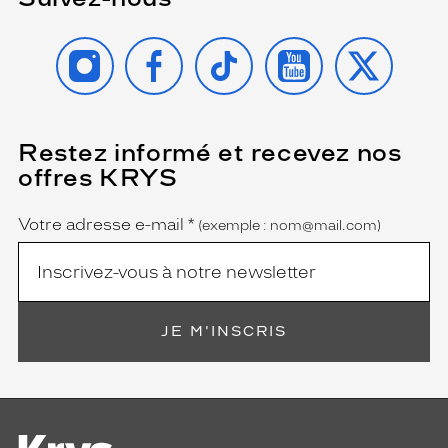
INSTAGRAM
FACEBOOK
TIKTOK
YOUTUBE
X
Restez informé et recevez nos
(Ce
champ
offres KRYS
est
Name
obligatoire)
Votre adresse e-mail
*
(exemple : nom@mail.com)
JE M'INSCRIS