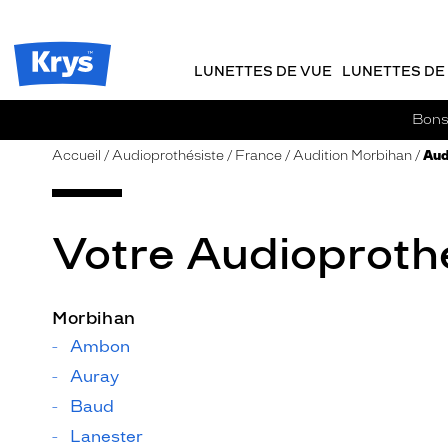
m
J
ER AU
TENU
y
e
CIPAL
Opticien
K
r
Krys
r
e
LUNETTES DE VUE
LUNETTES DE 
-
y
-
s
c
La
Bons 
o
confiance
m
vous
Accueil
Audioprothésiste
France
Audition Morbihan
Aud
m
va
a
si
n
bien
d
Votre Audioprothé
e
Morbihan
Ambon
Auray
Baud
Lanester