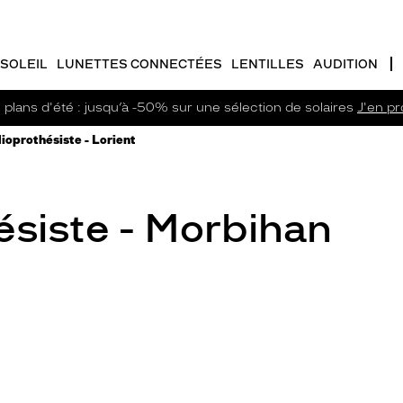
SOLEIL
LUNETTES CONNECTÉES
LENTILLES
AUDITION
plans d'été : jusqu’à -50% sur une sélection de solaires
J'en pro
ioprothésiste - Lorient
siste - Morbihan