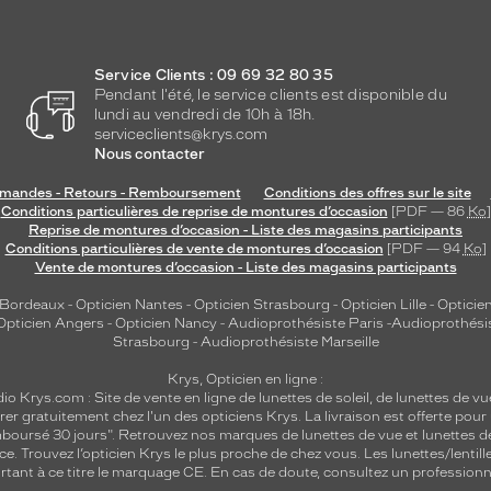
Service Clients : 09 69 32 80 35
Pendant l'été, le service clients est disponible du
lundi au vendredi de 10h à 18h.
serviceclients@krys.com
Nous contacter
andes - Retours - Remboursement
Conditions des offres sur le site
Conditions particulières de reprise de montures d’occasion
[PDF — 86
Ko
]
Reprise de montures d’occasion - Liste des magasins participants
Conditions particulières de vente de montures d’occasion
[PDF — 94
Ko
]
Vente de montures d’occasion - Liste des magasins participants
 Bordeaux
-
Opticien Nantes
-
Opticien Strasbourg
-
Opticien Lille
-
Opticien
Opticien Angers
-
Opticien Nancy
-
Audioprothésiste Paris
-
Audioprothési
Strasbourg
-
Audioprothésiste Marseille
Krys, Opticien en ligne :
dio
Krys.com : Site de vente en ligne de lunettes de soleil, de lunettes de vu
rer gratuitement chez l'un des opticiens Krys. La livraison est offerte pour
emboursé 30 jours". Retrouvez nos marques de lunettes de vue et
lunettes d
nce.
Trouvez l’opticien Krys le plus proche de chez vous
. Les lunettes/lenti
tant à ce titre le marquage CE. En cas de doute, consultez un professionne