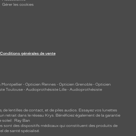
Gérer les cookies
Conditions générales de vente
 Montpellier
-
Opticien Rennes
-
Opticien Grenoble
-
Opticien
ste Toulouse
-
Audioprothésiste Lille
-
Audioprothésiste
e, de
lentilles de contact
, et de piles audios. Essayez vos lunettes
 un retrait dans le réseau Krys. Bénéficiez également de la garantie
e soleil : Ray Ban
lles sont des dispositifs médicaux qui constituent des produits de
l de santé spécialisé.