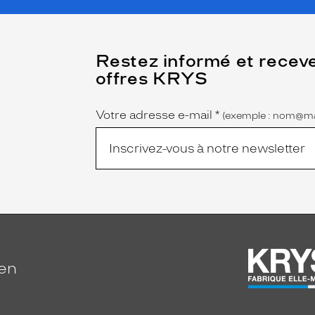
(Ce
Restez informé et recev
champ
offres KRYS
est
Name
obligatoire)
Votre adresse e-mail
*
(exemple : nom@ma
ien