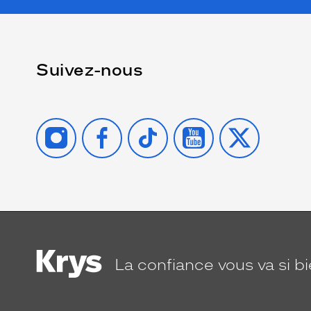
Suivez-nous
INSTAGRAM
FACEBOOK
TIKTOK
YOUTUBE
X
La confiance
vous va si b