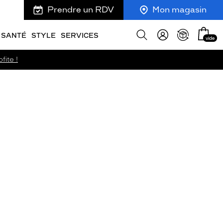
Prendre un RDV
Mon magasin
Mon
Afficher
SANTÉ
STYLE
SERVICES
vide
panie
la
recherche
fite !