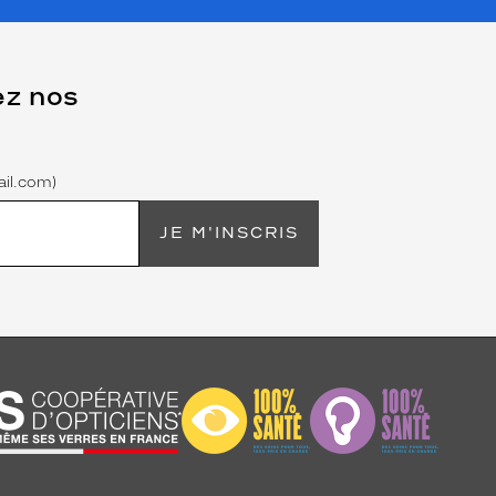
ez nos
il.com)
JE M'INSCRIS