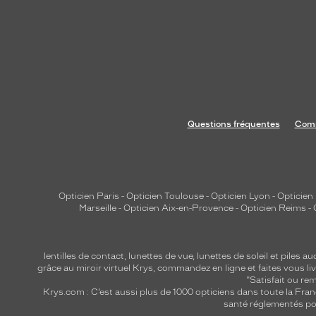
Questions fréquentes
Comm
Opticien Paris
-
Opticien Toulouse
-
Opticien Lyon
-
Opticien
Marseille
-
Opticien Aix-en-Provence
-
Opticien Reims
-
lentilles de contact
,
lunettes de vue
,
lunettes de soleil
et
piles au
grâce au miroir virtuel Krys, commandez en ligne et faites vous liv
"Satisfait ou r
Krys.com : C’est aussi plus de 1000 opticiens dans toute la Fra
santé réglementés por