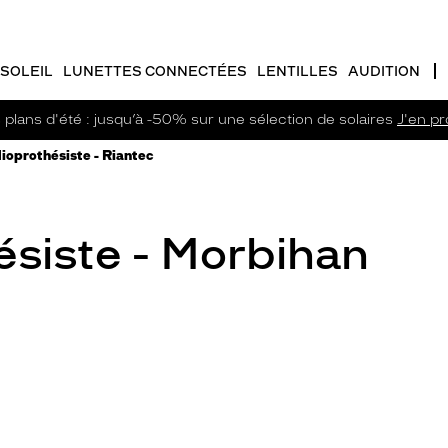
SOLEIL
LUNETTES CONNECTÉES
LENTILLES
AUDITION
plans d'été : jusqu’à -50% sur une sélection de solaires
J'en pro
ioprothésiste - Riantec
siste - Morbihan