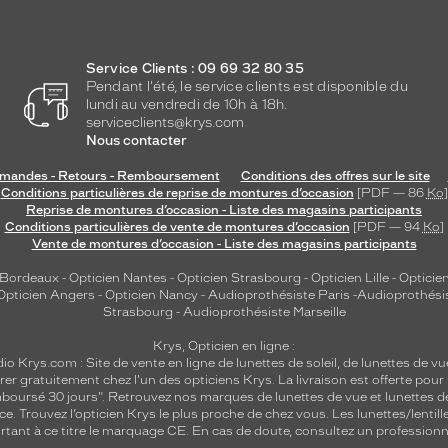
Service Clients : 09 69 32 80 35
Pendant l'été, le service clients est disponible du
lundi au vendredi de 10h à 18h.
serviceclients@krys.com
Nous contacter
andes - Retours - Remboursement
Conditions des offres sur le site
Conditions particulières de reprise de montures d’occasion
[PDF — 86
Ko
]
Reprise de montures d’occasion - Liste des magasins participants
Conditions particulières de vente de montures d’occasion
[PDF — 94
Ko
]
Vente de montures d’occasion - Liste des magasins participants
 Bordeaux
-
Opticien Nantes
-
Opticien Strasbourg
-
Opticien Lille
-
Opticien
Opticien Angers
-
Opticien Nancy
-
Audioprothésiste Paris
-
Audioprothési
Strasbourg
-
Audioprothésiste Marseille
Krys, Opticien en ligne :
dio
Krys.com : Site de vente en ligne de lunettes de soleil, de lunettes de vu
rer gratuitement chez l'un des opticiens Krys. La livraison est offerte pour
emboursé 30 jours". Retrouvez nos marques de lunettes de vue et
lunettes d
nce.
Trouvez l’opticien Krys le plus proche de chez vous
. Les lunettes/lenti
tant à ce titre le marquage CE. En cas de doute, consultez un professionne