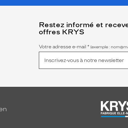
(Ce
Restez informé et recev
champ
offres KRYS
est
Name
obligatoire)
Votre adresse e-mail
*
(exemple : nom@ma
ien