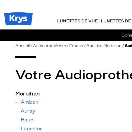
m
J
ER AU
TENU
y
e
CIPAL
Opticien
K
r
Krys
r
e
LUNETTES DE VUE
LUNETTES DE 
-
y
-
s
c
La
Bons 
o
confiance
m
vous
Accueil
Audioprothésiste
France
Audition Morbihan
Aud
m
va
a
si
n
bien
d
Votre Audioprothé
e
Morbihan
Ambon
Auray
Baud
Lanester