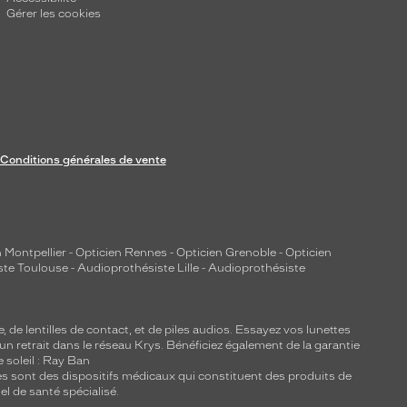
Gérer les cookies
Conditions générales de vente
 Montpellier
-
Opticien Rennes
-
Opticien Grenoble
-
Opticien
ste Toulouse
-
Audioprothésiste Lille
-
Audioprothésiste
e, de
lentilles de contact
, et de piles audios. Essayez vos lunettes
 un retrait dans le réseau Krys. Bénéficiez également de la garantie
e soleil : Ray Ban
lles sont des dispositifs médicaux qui constituent des produits de
l de santé spécialisé.