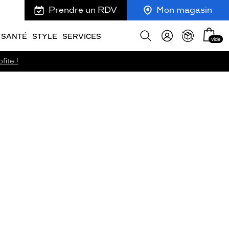
Prendre un RDV
Mon magasin
Mon
Afficher
SANTÉ
STYLE
SERVICES
vide
panie
la
recherche
fite !