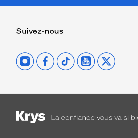
Suivez-nous
INSTAGRAM
FACEBOOK
TIKTOK
YOUTUBE
X
La confiance
vous va si b