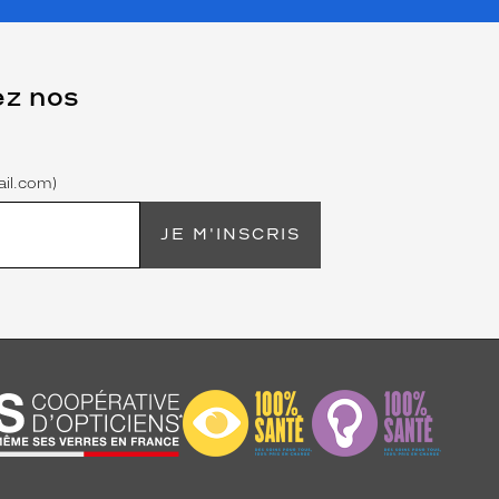
ez nos
il.com)
JE M'INSCRIS