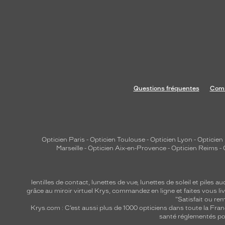
Questions fréquentes
Comm
Opticien Paris
-
Opticien Toulouse
-
Opticien Lyon
-
Opticien
Marseille
-
Opticien Aix-en-Provence
-
Opticien Reims
-
lentilles de contact
,
lunettes de vue
,
lunettes de soleil
et
piles au
grâce au miroir virtuel Krys, commandez en ligne et faites vous liv
"Satisfait ou r
Krys.com : C’est aussi plus de 1000 opticiens dans toute la Fra
santé réglementés por