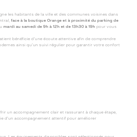
e les habitants de la ville et des communes voisines dans
ntral,
face à la boutique Orange et à proximité du parking de
du
mardi au samedi de 9h à 12h et de 13h30 à 19h
pour vous
ient bénéficie d’une écoute attentive afin de comprendre
dernes ainsi qu’un suivi régulier pour garantir votre confort
’offrir un accompagnement clair et rassurant à chaque étape,
icie d’un accompagnement attentif pour améliorer
acun. Les équipements disponibles sont sélectionnés pour