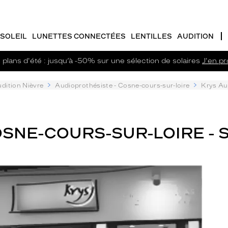
SOLEIL
LUNETTES CONNECTÉES
LENTILLES
AUDITION
plans d'été : jusqu’à -50% sur une sélection de solaires
J'en pro
dition Nièvre
Audioprothésiste - Cosne-cours-sur-loire
Krys Au
SNE-COURS-SUR-LOIRE - S