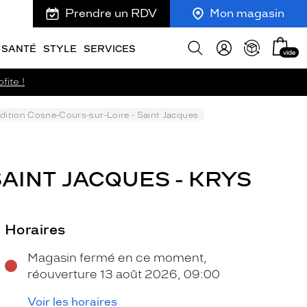
Prendre un RDV
Mon magasin
Mon
Afficher
SANTÉ
STYLE
SERVICES
vide
panie
la
recherche
fite !
dition Cosne-Cours-sur-Loire - Saint Jacques
AINT JACQUES - KRYS
Horaires
Magasin fermé en ce moment,
réouverture 13 août 2026, 09:00
Voir les horaires