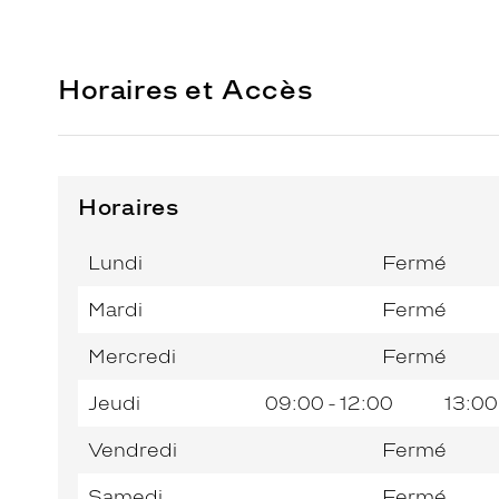
Horaires et Accès
Horaires
Horaires
Jour de
Horaires
de
la
du
l’après-
Lundi
Fermé
semaine
matin
midi
Mardi
Fermé
Mercredi
Fermé
Jeudi
09:00 - 12:00
13:00
Vendredi
Fermé
Samedi
Fermé