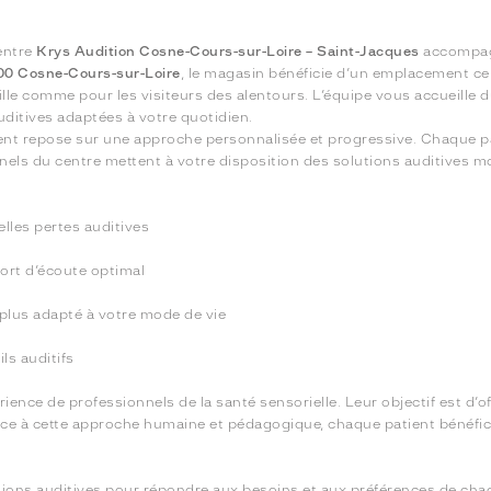
centre
Krys Audition Cosne-Cours-sur-Loire – Saint-Jacques
accompagn
00 Cosne-Cours-sur-Loire
, le magasin bénéficie d’un emplacement ce
-ville comme pour les visiteurs des alentours. L’équipe vous accueille 
uditives adaptées à votre quotidien.
t repose sur une approche personnalisée et progressive. Chaque pat
nels du centre mettent à votre disposition des solutions auditives mo
lles pertes auditives
fort d’écoute optimal
 plus adapté à votre mode de vie
ils auditifs
érience de professionnels de la santé sensorielle. Leur objectif est d
Grâce à cette approche humaine et pédagogique, chaque patient bénéf
tions auditives pour répondre aux besoins et aux préférences de ch