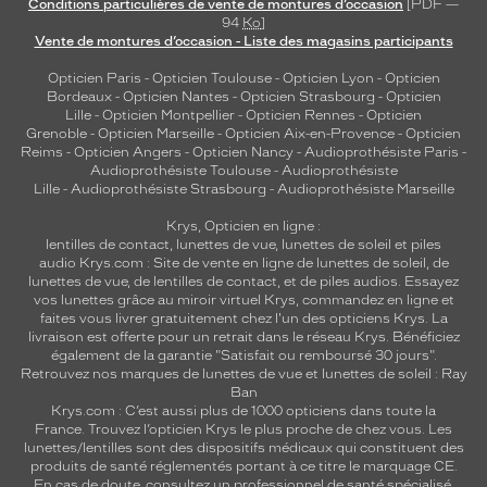
Conditions particulières de vente de montures d’occasion
[PDF —
94
Ko
]
Vente de montures d’occasion - Liste des magasins participants
Opticien Paris
-
Opticien Toulouse
-
Opticien Lyon
-
Opticien
Bordeaux
-
Opticien Nantes
-
Opticien Strasbourg
-
Opticien
Lille
-
Opticien Montpellier
-
Opticien Rennes
-
Opticien
Grenoble
-
Opticien Marseille
-
Opticien Aix-en-Provence
-
Opticien
Reims
-
Opticien Angers
-
Opticien Nancy
-
Audioprothésiste Paris
-
Audioprothésiste Toulouse
-
Audioprothésiste
Lille
-
Audioprothésiste Strasbourg
-
Audioprothésiste Marseille
Krys, Opticien en ligne :
lentilles de contact
,
lunettes de vue
,
lunettes de soleil
et
piles
audio
Krys.com : Site de vente en ligne de lunettes de soleil, de
lunettes de vue, de
lentilles de contact
, et de piles audios. Essayez
vos lunettes grâce au miroir virtuel Krys, commandez en ligne et
faites vous livrer gratuitement chez l'un des opticiens Krys. La
livraison est offerte pour un retrait dans le réseau Krys. Bénéficiez
également de la garantie "Satisfait ou remboursé 30 jours".
Retrouvez nos marques de lunettes de vue et
lunettes de soleil : Ray
Ban
Krys.com : C’est aussi plus de 1000 opticiens dans toute la
France.
Trouvez l’opticien Krys le plus proche de chez vous
. Les
lunettes/lentilles sont des dispositifs médicaux qui constituent des
produits de santé réglementés portant à ce titre le marquage CE.
En cas de doute, consultez un professionnel de santé spécialisé.