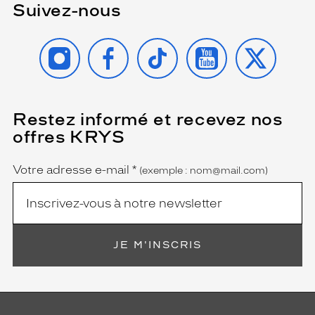
Suivez-nous
INSTAGRAM
FACEBOOK
TIKTOK
YOUTUBE
X
Restez informé et recevez nos
(Ce
champ
offres KRYS
est
Name
obligatoire)
Votre adresse e-mail
*
(exemple : nom@mail.com)
JE M'INSCRIS