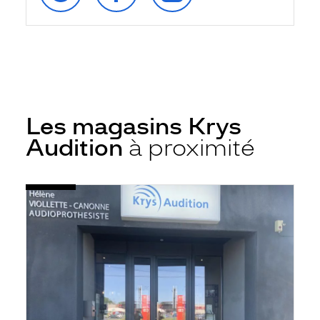
Les magasins Krys
Audition
à proximité
Voir
Audioprothésiste
la
Marly
fiche
Les
Valenciennes
-
Krys
Audition