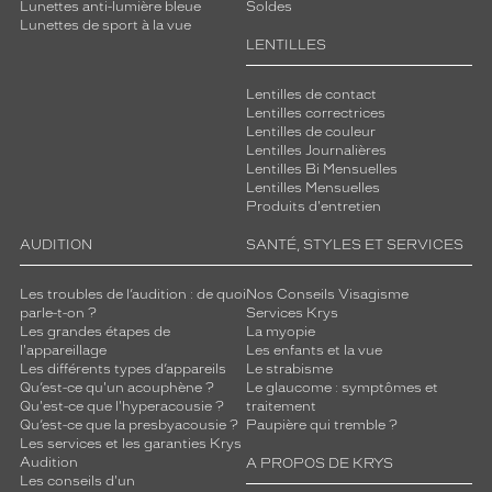
Lunettes anti-lumière bleue
Soldes
Lunettes de sport à la vue
LENTILLES
Lentilles de contact
Lentilles correctrices
Lentilles de couleur
Lentilles Journalières
Lentilles Bi Mensuelles
Lentilles Mensuelles
Produits d'entretien
AUDITION
SANTÉ, STYLES ET SERVICES
Les troubles de l’audition : de quoi
Nos Conseils Visagisme
parle-t-on ?
Services Krys
Les grandes étapes de
La myopie
l'appareillage
Les enfants et la vue
Les différents types d’appareils
Le strabisme
Qu’est-ce qu'un acouphène ?
Le glaucome : symptômes et
Qu'est-ce que l'hyperacousie ?
traitement
Qu’est-ce que la presbyacousie ?
Paupière qui tremble ?
Les services et les garanties Krys
Audition
A PROPOS DE KRYS
Les conseils d'un