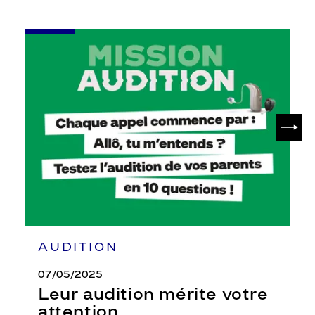
-
Leur
audition
mérite
votre
attention
SUIV
AUDITION
07/05/2025
Leur audition mérite votre
attention