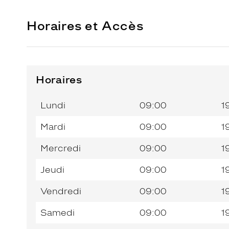
Horaires et Accès
Horaires
Horaires
Jour de
Horaires
de
la
du
l’après-
Lundi
09:00
1
semaine
matin
midi
Mardi
09:00
1
Mercredi
09:00
1
Jeudi
09:00
1
Vendredi
09:00
1
Samedi
09:00
1