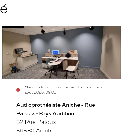
té
Audioprothésiste
A
Voir
V
Aniche
M
la
la
-
L
fiche
f
Rue
V
Patoux
-
-
K
Krys
A
Audition
Magasin fermé en ce moment, réouverture 7
août 2026, 09:00
Audioprothésiste Aniche - Rue
Patoux - Krys Audition
32 Rue Patoux
59580 Aniche