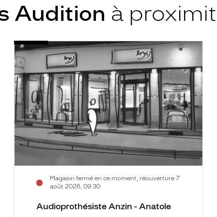
s Audition
à proximi
Audioprothésiste
Voir
Anzin
la
-
fiche
Anatole
France
-
Krys
Audition
Magasin fermé en ce moment, réouverture 7
août 2026, 09:30
Audioprothésiste Anzin - Anatole