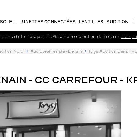
SOLEIL
LUNETTES CONNECTÉES
LENTILLES
AUDITION
plans d'été : jusqu’à -50% sur une sélection de solaires
J'en pro
dition Nord
Audioprothésiste - Denain
Krys Audition Denain - 
NAIN - CC CARREFOUR - K