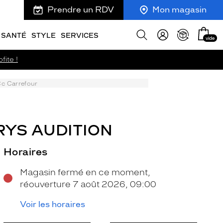
Prendre un RDV
Mon magasin
Mon
Afficher
SANTÉ
STYLE
SERVICES
vide
panie
la
recherche
fite !
Cc Carrefour
RYS AUDITION
Horaires
Magasin fermé en ce moment,
réouverture 7 août 2026, 09:00
Voir les horaires