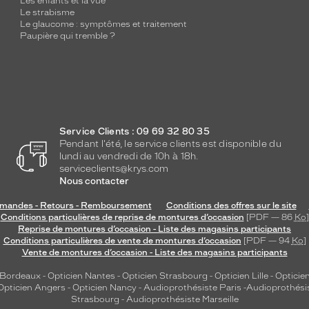
Les enfants et la vue
Le strabisme
Le glaucome : symptômes et traitement
Paupière qui tremble ?
Service Clients : 09 69 32 80 35
Pendant l'été, le service clients est disponible du
lundi au vendredi de 10h à 18h.
serviceclients@krys.com
Nous contacter
andes - Retours - Remboursement
Conditions des offres sur le site
Conditions particulières de reprise de montures d’occasion
[PDF — 86
Ko
]
Reprise de montures d’occasion - Liste des magasins participants
Conditions particulières de vente de montures d’occasion
[PDF — 94
Ko
]
Vente de montures d’occasion - Liste des magasins participants
 Bordeaux
-
Opticien Nantes
-
Opticien Strasbourg
-
Opticien Lille
-
Opticien
Opticien Angers
-
Opticien Nancy
-
Audioprothésiste Paris
-
Audioprothési
Strasbourg
-
Audioprothésiste Marseille