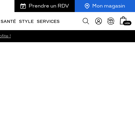
Prendre un RDV
Mon magasin
Mon
Afficher
SANTÉ
STYLE
SERVICES
vide
panie
la
recherche
fite !