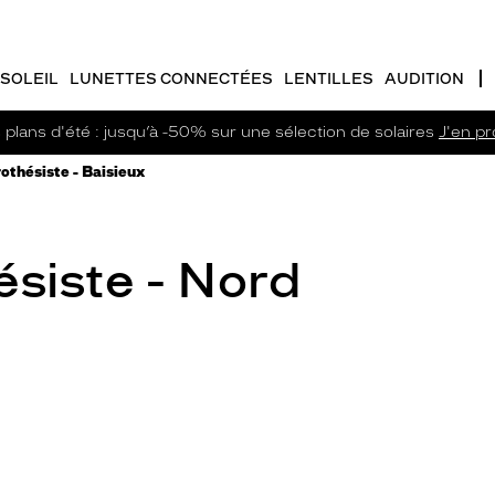
SOLEIL
LUNETTES CONNECTÉES
LENTILLES
AUDITION
plans d'été : jusqu’à -50% sur une sélection de solaires
J'en pro
othésiste - Baisieux
siste - Nord