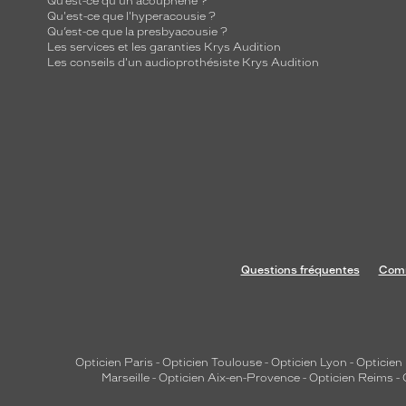
Qu’est-ce qu'un acouphène ?
Qu'est-ce que l'hyperacousie ?
Qu’est-ce que la presbyacousie ?
Les services et les garanties Krys Audition
Les conseils d'un audioprothésiste Krys Audition
Questions fréquentes
Comm
Opticien Paris
-
Opticien Toulouse
-
Opticien Lyon
-
Opticien
Marseille
-
Opticien Aix-en-Provence
-
Opticien Reims
-