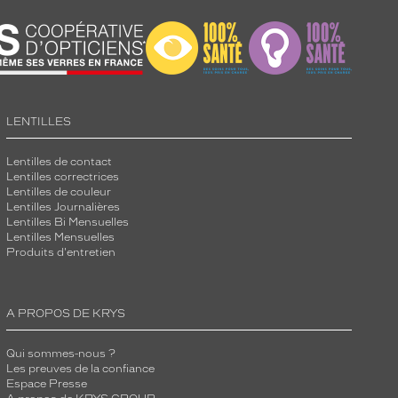
LENTILLES
Lentilles de contact
Lentilles correctrices
Lentilles de couleur
Lentilles Journalières
Lentilles Bi Mensuelles
Lentilles Mensuelles
Produits d'entretien
A PROPOS DE KRYS
Qui sommes-nous ?
Les preuves de la confiance
Espace Presse