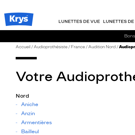
m
J
ER AU
TENU
y
e
CIPAL
Opticien
K
r
Krys
r
e
LUNETTES DE VUE
LUNETTES DE 
-
y
-
s
c
La
Bons 
o
confiance
m
vous
Accueil
Audioprothésiste
France
Audition Nord
Audiopr
m
va
a
si
n
bien
d
Votre Audioprothé
e
Nord
Aniche
Anzin
Armentières
Bailleul