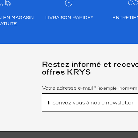
N EN MAGASIN
LIVRAISON RAPIDE*
ENTRETIEN
ATUITE
(Ce
Restez informé et recev
champ
offres KRYS
est
Name
obligatoire)
Votre adresse e-mail
*
(exemple : nom@ma