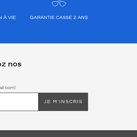
 À VIE
GARANTIE CASSE 2 ANS
ez nos
il.com)
JE M'INSCRIS