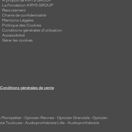
A propos de KRYS GROUP
La Fondation KRYS GROUP
Recrutement
Charte de confidentialité
Mentions Légales
Politique des Cookies
Conditions générales d'utilisation
Accessibilité
Gérer les cookies
Conditions générales de vente
 Montpellier
-
Opticien Rennes
-
Opticien Grenoble
-
Opticien
ste Toulouse
-
Audioprothésiste Lille
-
Audioprothésiste