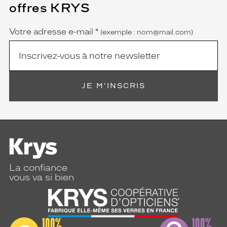
champ
offres KRYS
est
Name
obligatoire)
Votre adresse e-mail
*
(exemple : nom@mail.com)
JE M'INSCRIS
La confiance
vous va si bien