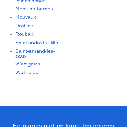
valenciennes
Mons-en-baroeul
Mouvaux
Orchies
Roubaix
Saint andré lez lille
Saint-amand-les-
eaux
Wattignies
Wattrelos
En magasin et en ligne, les mêmes