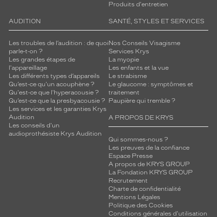
Produits d'entretien
AUDITION
SANTÉ, STYLES ET SERVICES
Les troubles de l’audition : de quoi
Nos Conseils Visagisme
parle-t-on ?
Services Krys
Les grandes étapes de
La myopie
l'appareillage
Les enfants et la vue
Les différents types d’appareils
Le strabisme
Qu’est-ce qu'un acouphène ?
Le glaucome : symptômes et
Qu'est-ce que l'hyperacousie ?
traitement
Qu’est-ce que la presbyacousie ?
Paupière qui tremble ?
Les services et les garanties Krys
Audition
A PROPOS DE KRYS
Les conseils d'un
audioprothésiste Krys Audition
Qui sommes-nous ?
Les preuves de la confiance
Espace Presse
A propos de KRYS GROUP
La Fondation KRYS GROUP
Recrutement
Charte de confidentialité
Mentions Légales
Politique des Cookies
Conditions générales d'utilisation