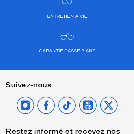
ENTRETIEN À VIE
GARANTIE CASSE 2 ANS
Suivez-nous
INSTAGRAM
FACEBOOK
TIKTOK
YOUTUBE
X
Restez informé et recevez nos
(Ce