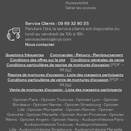
Accessibilité
Gérer les cookies
Service Clients : 09 69 32 80 35
Pendant l'été, le service clients est disponible du
lundi au vendredi de 10h à 18h.
serviceclients@krys.com
Nous contacter
Questions fréquentes
Commandes - Retours - Remboursement
Conditions des offres sur le site
Conditions générales de vente
Conditions particulières de reprise de montures d’occasion
[PDF —
86
Ko
]
Reprise de montures d’occasion - Liste des magasins participants
Conditions particulières de vente de montures d’occasion
[PDF —
94
Ko
]
Vente de montures d’occasion - Liste des magasins participants
Opticien Paris
-
Opticien Toulouse
-
Opticien Lyon
-
Opticien
Bordeaux
-
Opticien Nantes
-
Opticien Strasbourg
-
Opticien
Lille
-
Opticien Montpellier
-
Opticien Rennes
-
Opticien
Grenoble
-
Opticien Marseille
-
Opticien Aix-en-Provence
-
Opticien
Reims
-
Opticien Angers
-
Opticien Nancy
-
Audioprothésiste Paris
-
Audioprothésiste Toulouse
-
Audioprothésiste
Lille
-
Audioprothésiste Strasbourg
-
Audioprothésiste Marseille