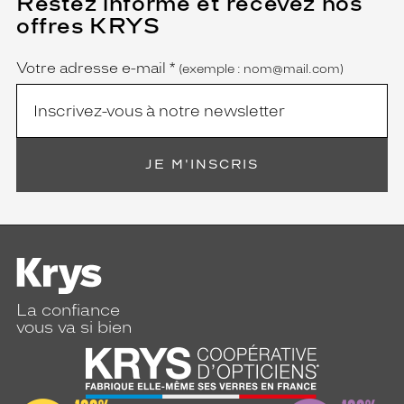
Restez informé et recevez nos
champ
offres KRYS
est
Name
obligatoire)
Votre adresse e-mail
*
(exemple : nom@mail.com)
JE M'INSCRIS
La confiance
vous va si bien