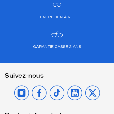
ENTRETIEN À VIE
GARANTIE CASSE 2 ANS
Suivez-nous
INSTAGRAM
FACEBOOK
TIKTOK
YOUTUBE
X
(Ce