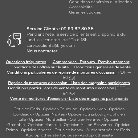
Conditions générales d'utilisation
Accessibilité
Gérer les cookies
Service Clients : 09 69 32 80 35
Pendant l'été, le service clients est disponible du
lundi au vendredi de 10h à 18h.
serviceclients@krys.com
Nous contacter
Questions fréquentes
Commandes - Retours - Remboursement
Conditions des offres sur le site
Conditions générales de vente
Conditions particulières de reprise de montures d’occasion
[PDF —
86
Ko
]
Reprise de montures d’occasion - Liste des magasins participants
Conditions particulières de vente de montures d’occasion
[PDF —
94
Ko
]
Vente de montures d’occasion - Liste des magasins participants
Opticien Paris
-
Opticien Toulouse
-
Opticien Lyon
-
Opticien
Bordeaux
-
Opticien Nantes
-
Opticien Strasbourg
-
Opticien
Lille
-
Opticien Montpellier
-
Opticien Rennes
-
Opticien
Grenoble
-
Opticien Marseille
-
Opticien Aix-en-Provence
-
Opticien
Reims
-
Opticien Angers
-
Opticien Nancy
-
Audioprothésiste Paris
-
Audioprothésiste Toulouse
-
Audioprothésiste