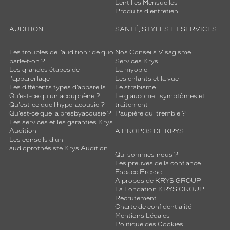
Lentilles Mensuelles
Produits d'entretien
AUDITION
SANTÉ, STYLES ET SERVICES
Les troubles de l’audition : de quoi
Nos Conseils Visagisme
parle-t-on ?
Services Krys
Les grandes étapes de
La myopie
l'appareillage
Les enfants et la vue
Les différents types d’appareils
Le strabisme
Qu’est-ce qu'un acouphène ?
Le glaucome : symptômes et
Qu'est-ce que l'hyperacousie ?
traitement
Qu’est-ce que la presbyacousie ?
Paupière qui tremble ?
Les services et les garanties Krys
Audition
A PROPOS DE KRYS
Les conseils d'un
audioprothésiste Krys Audition
Qui sommes-nous ?
Les preuves de la confiance
Espace Presse
A propos de KRYS GROUP
La Fondation KRYS GROUP
Recrutement
Charte de confidentialité
Mentions Légales
Politique des Cookies