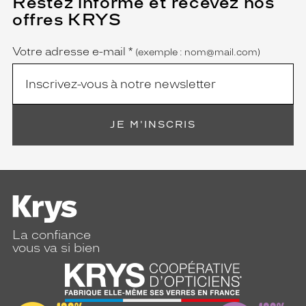
Restez informé et recevez nos
champ
offres KRYS
est
Name
obligatoire)
Votre adresse e-mail
*
(exemple : nom@mail.com)
JE M'INSCRIS
La confiance
vous va si bien