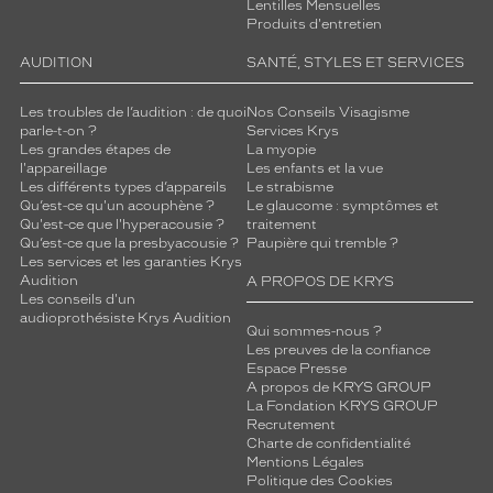
Lentilles Mensuelles
Produits d'entretien
AUDITION
SANTÉ, STYLES ET SERVICES
Les troubles de l’audition : de quoi
Nos Conseils Visagisme
parle-t-on ?
Services Krys
Les grandes étapes de
La myopie
l'appareillage
Les enfants et la vue
Les différents types d’appareils
Le strabisme
Qu’est-ce qu'un acouphène ?
Le glaucome : symptômes et
Qu'est-ce que l'hyperacousie ?
traitement
Qu’est-ce que la presbyacousie ?
Paupière qui tremble ?
Les services et les garanties Krys
Audition
A PROPOS DE KRYS
Les conseils d'un
audioprothésiste Krys Audition
Qui sommes-nous ?
Les preuves de la confiance
Espace Presse
A propos de KRYS GROUP
La Fondation KRYS GROUP
Recrutement
Charte de confidentialité
Mentions Légales
Politique des Cookies