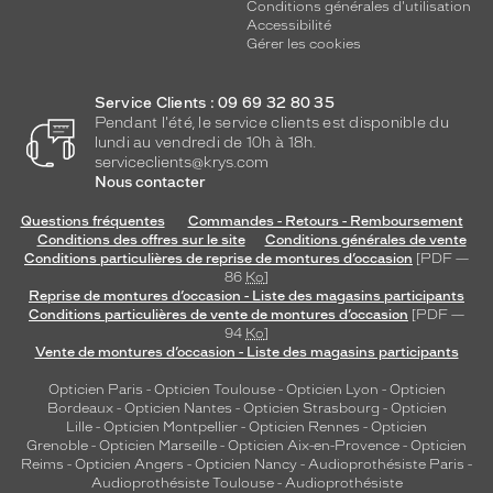
Conditions générales d'utilisation
Accessibilité
Gérer les cookies
Service Clients : 09 69 32 80 35
Pendant l'été, le service clients est disponible du
lundi au vendredi de 10h à 18h.
serviceclients@krys.com
Nous contacter
Questions fréquentes
Commandes - Retours - Remboursement
Conditions des offres sur le site
Conditions générales de vente
Conditions particulières de reprise de montures d’occasion
[PDF —
86
Ko
]
Reprise de montures d’occasion - Liste des magasins participants
Conditions particulières de vente de montures d’occasion
[PDF —
94
Ko
]
Vente de montures d’occasion - Liste des magasins participants
Opticien Paris
-
Opticien Toulouse
-
Opticien Lyon
-
Opticien
Bordeaux
-
Opticien Nantes
-
Opticien Strasbourg
-
Opticien
Lille
-
Opticien Montpellier
-
Opticien Rennes
-
Opticien
Grenoble
-
Opticien Marseille
-
Opticien Aix-en-Provence
-
Opticien
Reims
-
Opticien Angers
-
Opticien Nancy
-
Audioprothésiste Paris
-
Audioprothésiste Toulouse
-
Audioprothésiste