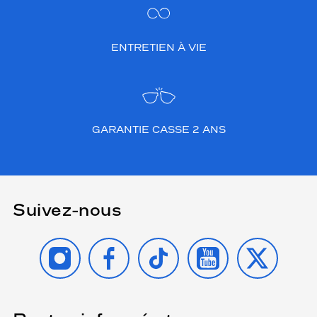
ENTRETIEN À VIE
GARANTIE CASSE 2 ANS
Suivez-nous
INSTAGRAM
FACEBOOK
TIKTOK
YOUTUBE
X
(Ce