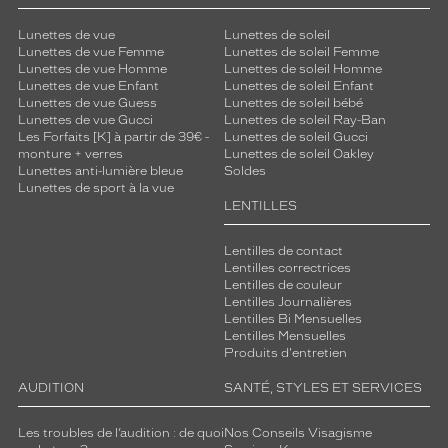
Lunettes de vue
Lunettes de soleil
Lunettes de vue Femme
Lunettes de soleil Femme
Lunettes de vue Homme
Lunettes de soleil Homme
Lunettes de vue Enfant
Lunettes de soleil Enfant
Lunettes de vue Guess
Lunettes de soleil bébé
Lunettes de vue Gucci
Lunettes de soleil Ray-Ban
Les Forfaits [K] à partir de 39€ -
Lunettes de soleil Gucci
monture + verres
Lunettes de soleil Oakley
Lunettes anti-lumière bleue
Soldes
Lunettes de sport à la vue
LENTILLES
Lentilles de contact
Lentilles correctrices
Lentilles de couleur
Lentilles Journalières
Lentilles Bi Mensuelles
Lentilles Mensuelles
Produits d'entretien
AUDITION
SANTÉ, STYLES ET SERVICES
Les troubles de l’audition : de quoi
Nos Conseils Visagisme