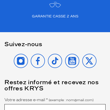
GARANTIE CASSE 2 ANS
Suivez-nous
INSTAGRAM
FACEBOOK
TIKTOK
YOUTUBE
X
Restez informé et recevez nos
(Ce
champ
offres KRYS
est
Name
obligatoire)
Votre adresse e-mail
*
(exemple : nom@mail.com)