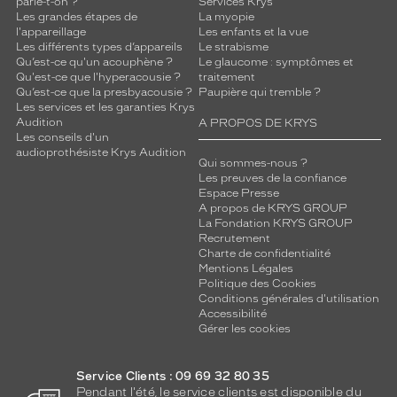
parle-t-on ?
Services Krys
Les grandes étapes de
La myopie
l'appareillage
Les enfants et la vue
Les différents types d’appareils
Le strabisme
Qu’est-ce qu'un acouphène ?
Le glaucome : symptômes et
Qu'est-ce que l'hyperacousie ?
traitement
Qu’est-ce que la presbyacousie ?
Paupière qui tremble ?
Les services et les garanties Krys
Audition
A PROPOS DE KRYS
Les conseils d'un
audioprothésiste Krys Audition
Qui sommes-nous ?
Les preuves de la confiance
Espace Presse
A propos de KRYS GROUP
La Fondation KRYS GROUP
Recrutement
Charte de confidentialité
Mentions Légales
Politique des Cookies
Conditions générales d'utilisation
Accessibilité
Gérer les cookies
Service Clients : 09 69 32 80 35
Pendant l'été, le service clients est disponible du