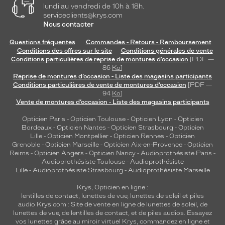
lundi au vendredi de 10h à 18h.
serviceclients@krys.com
Nous contacter
Questions fréquentes
Commandes - Retours - Remboursement
Conditions des offres sur le site
Conditions générales de vente
Conditions particulières de reprise de montures d’occasion
[PDF —
86
Ko
]
Reprise de montures d’occasion - Liste des magasins participants
Conditions particulières de vente de montures d’occasion
[PDF —
94
Ko
]
Vente de montures d’occasion - Liste des magasins participants
Opticien Paris
-
Opticien Toulouse
-
Opticien Lyon
-
Opticien
Bordeaux
-
Opticien Nantes
-
Opticien Strasbourg
-
Opticien
Lille
-
Opticien Montpellier
-
Opticien Rennes
-
Opticien
Grenoble
-
Opticien Marseille
-
Opticien Aix-en-Provence
-
Opticien
Reims
-
Opticien Angers
-
Opticien Nancy
-
Audioprothésiste Paris
-
Audioprothésiste Toulouse
-
Audioprothésiste
Lille
-
Audioprothésiste Strasbourg
-
Audioprothésiste Marseille
Krys, Opticien en ligne :
lentilles de contact
,
lunettes de vue
,
lunettes de soleil
et
piles
audio
Krys.com : Site de vente en ligne de lunettes de soleil, de
lunettes de vue, de
lentilles de contact
, et de piles audios. Essayez
vos lunettes grâce au miroir virtuel Krys, commandez en ligne et