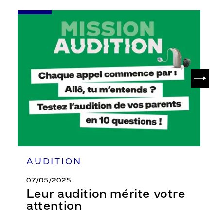
-
Leur
audition
mérite
votre
attention
SUIV
AUDITION
07/05/2025
Leur audition mérite votre
attention