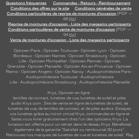
Questions fréquentes
Commandes - Retours - Remboursement
Conditions des offres sur le site
Conditions générales de vente
Conditions particulières de reprise de montures d’occasion
[PDF —
86
Ko
]
Reprise de montures d’occasion - Liste des magasins participants
Conditions particulières de vente de montures d’occasion
[PDF —
94
Ko
]
Vente de montures d’occasion - Liste des magasins participants
Opticien Paris
-
Opticien Toulouse
-
Opticien Lyon
-
Opticien
Bordeaux
-
Opticien Nantes
-
Opticien Strasbourg
-
Opticien
Lille
-
Opticien Montpellier
-
Opticien Rennes
-
Opticien
Grenoble
-
Opticien Marseille
-
Opticien Aix-en-Provence
-
Opticien
Reims
-
Opticien Angers
-
Opticien Nancy
-
Audioprothésiste Paris
-
Audioprothésiste Toulouse
-
Audioprothésiste
Lille
-
Audioprothésiste Strasbourg
-
Audioprothésiste Marseille
Krys, Opticien en ligne :
lentilles de contact
,
lunettes de vue
,
lunettes de soleil
et
piles
audio
Krys.com : Site de vente en ligne de lunettes de soleil, de
lunettes de vue, de
lentilles de contact
, et de piles audios. Essayez
vos lunettes grâce au miroir virtuel Krys, commandez en ligne et
faites vous livrer gratuitement chez l'un des opticiens Krys. La
livraison est offerte pour un retrait dans le réseau Krys. Bénéficiez
également de la garantie "Satisfait ou remboursé 30 jours".
Retrouvez nos marques de lunettes de vue et
lunettes de soleil : Ray