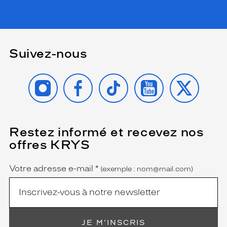
Suivez-nous
INSTAGRAM
FACEBOOK
TIKTOK
YOUTUBE
X
Restez informé et recevez nos
(Ce
champ
offres KRYS
est
Name
obligatoire)
Votre adresse e-mail
*
(exemple : nom@mail.com)
JE M'INSCRIS