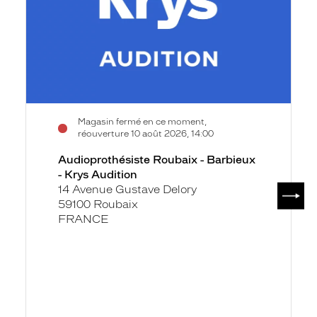
Krys
Audition
Magasin fermé en ce moment,
réouverture 10 août 2026, 14:00
Audioprothésiste Roubaix - Barbieux
- Krys Audition
SUIV
14 Avenue Gustave Delory
59100 Roubaix
FRANCE