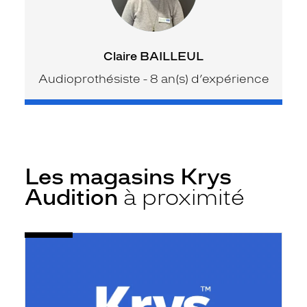
Claire BAILLEUL
Audioprothésiste - 8 an(s) d’expérience
Les magasins Krys
Audition
à proximité
Voir
Audioprothésiste
la
Roubaix
fiche
-
Barbieux
-