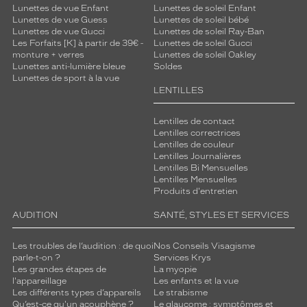
Lunettes de vue Enfant
Lunettes de soleil Enfant
Lunettes de vue Guess
Lunettes de soleil bébé
Lunettes de vue Gucci
Lunettes de soleil Ray-Ban
Les Forfaits [K] à partir de 39€ -
Lunettes de soleil Gucci
monture + verres
Lunettes de soleil Oakley
Lunettes anti-lumière bleue
Soldes
Lunettes de sport à la vue
LENTILLES
Lentilles de contact
Lentilles correctrices
Lentilles de couleur
Lentilles Journalières
Lentilles Bi Mensuelles
Lentilles Mensuelles
Produits d'entretien
AUDITION
SANTÉ, STYLES ET SERVICES
Les troubles de l’audition : de quoi
Nos Conseils Visagisme
parle-t-on ?
Services Krys
Les grandes étapes de
La myopie
l'appareillage
Les enfants et la vue
Les différents types d’appareils
Le strabisme
Qu’est-ce qu'un acouphène ?
Le glaucome : symptômes et