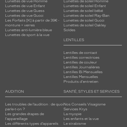
Lunettes de vue Homme
Lunettes de soleil Homme
Lunettes de vue Enfant
Lunettes de soleil Enfant
Lunettes de vue Guess
Lunettes de soleil bébé
Lunettes de vue Gucci
Lunettes de soleil Ray-Ban
Les Forfaits [K] à partir de 39€ -
Lunettes de soleil Gucci
monture + verres
Lunettes de soleil Oakley
Lunettes anti-lumière bleue
Soldes
Lunettes de sport à la vue
LENTILLES
Lentilles de contact
Lentilles correctrices
Lentilles de couleur
Lentilles Journalières
Lentilles Bi Mensuelles
Lentilles Mensuelles
Produits d'entretien
AUDITION
SANTÉ, STYLES ET SERVICES
Les troubles de l’audition : de quoi
Nos Conseils Visagisme
parle-t-on ?
Services Krys
Les grandes étapes de
La myopie
l'appareillage
Les enfants et la vue
Les différents types d’appareils
Le strabisme