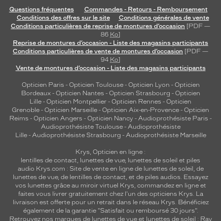
Questions fréquentes
Commandes - Retours - Remboursement
Conditions des offres sur le site
Conditions générales de vente
Conditions particulières de reprise de montures d’occasion
[PDF —
86
Ko
]
Reprise de montures d’occasion - Liste des magasins participants
Conditions particulières de vente de montures d’occasion
[PDF —
94
Ko
]
Vente de montures d’occasion - Liste des magasins participants
Opticien Paris
-
Opticien Toulouse
-
Opticien Lyon
-
Opticien
Bordeaux
-
Opticien Nantes
-
Opticien Strasbourg
-
Opticien
Lille
-
Opticien Montpellier
-
Opticien Rennes
-
Opticien
Grenoble
-
Opticien Marseille
-
Opticien Aix-en-Provence
-
Opticien
Reims
-
Opticien Angers
-
Opticien Nancy
-
Audioprothésiste Paris
-
Audioprothésiste Toulouse
-
Audioprothésiste
Lille
-
Audioprothésiste Strasbourg
-
Audioprothésiste Marseille
Krys, Opticien en ligne :
lentilles de contact
,
lunettes de vue
,
lunettes de soleil
et
piles
audio
Krys.com : Site de vente en ligne de lunettes de soleil, de
lunettes de vue, de
lentilles de contact
, et de piles audios. Essayez
vos lunettes grâce au miroir virtuel Krys, commandez en ligne et
faites vous livrer gratuitement chez l'un des opticiens Krys. La
livraison est offerte pour un retrait dans le réseau Krys. Bénéficiez
également de la garantie "Satisfait ou remboursé 30 jours".
Retrouvez nos marques de lunettes de vue et
lunettes de soleil : Ray