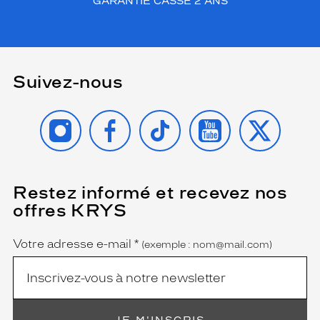
GARANTIE CASSE 2 ANS
Suivez-nous
INSTAGRAM
FACEBOOK
TIKTOK
YOUTUBE
X
Restez informé et recevez nos
(Ce
champ
offres KRYS
est
Name
obligatoire)
Votre adresse e-mail
*
(exemple : nom@mail.com)