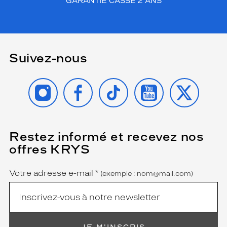
GARANTIE CASSE 2 ANS
Suivez-nous
INSTAGRAM
FACEBOOK
TIKTOK
YOUTUBE
X
Restez informé et recevez nos
(Ce
champ
offres KRYS
est
Name
obligatoire)
Votre adresse e-mail
*
(exemple : nom@mail.com)