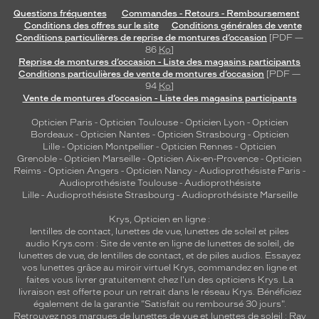
Questions fréquentes
Commandes - Retours - Remboursement
Conditions des offres sur le site
Conditions générales de vente
Conditions particulières de reprise de montures d’occasion
[PDF —
86
Ko
]
Reprise de montures d’occasion - Liste des magasins participants
Conditions particulières de vente de montures d’occasion
[PDF —
94
Ko
]
Vente de montures d’occasion - Liste des magasins participants
Opticien Paris
-
Opticien Toulouse
-
Opticien Lyon
-
Opticien
Bordeaux
-
Opticien Nantes
-
Opticien Strasbourg
-
Opticien
Lille
-
Opticien Montpellier
-
Opticien Rennes
-
Opticien
Grenoble
-
Opticien Marseille
-
Opticien Aix-en-Provence
-
Opticien
Reims
-
Opticien Angers
-
Opticien Nancy
-
Audioprothésiste Paris
-
Audioprothésiste Toulouse
-
Audioprothésiste
Lille
-
Audioprothésiste Strasbourg
-
Audioprothésiste Marseille
Krys, Opticien en ligne :
lentilles de contact
,
lunettes de vue
,
lunettes de soleil
et
piles
audio
Krys.com : Site de vente en ligne de lunettes de soleil, de
lunettes de vue, de
lentilles de contact
, et de piles audios. Essayez
vos lunettes grâce au miroir virtuel Krys, commandez en ligne et
faites vous livrer gratuitement chez l'un des opticiens Krys. La
livraison est offerte pour un retrait dans le réseau Krys. Bénéficiez
également de la garantie "Satisfait ou remboursé 30 jours".
Retrouvez nos marques de lunettes de vue et
lunettes de soleil : Ray