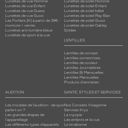
Lunettes de vue Homme
Lunettes de soleil Homme
Lunettes de vue Enfant
Lunettes de soleil Enfant
Lunettes de vue Guess
Lunettes de soleil bébé
Lunettes de vue Gucci
Lunettes de soleil Ray-Ban
Les Forfaits [K] à partir de 39€ -
Lunettes de soleil Gucci
monture + verres
Lunettes de soleil Oakley
Lunettes anti-lumière bleue
Soldes
Lunettes de sport à la vue
LENTILLES
Lentilles de contact
Lentilles correctrices
Lentilles de couleur
Lentilles Journalières
Lentilles Bi Mensuelles
Lentilles Mensuelles
Produits d'entretien
AUDITION
SANTÉ, STYLES ET SERVICES
Les troubles de l’audition : de quoi
Nos Conseils Visagisme
parle-t-on ?
Services Krys
Les grandes étapes de
La myopie
l'appareillage
Les enfants et la vue
Les différents types d’appareils
Le strabisme