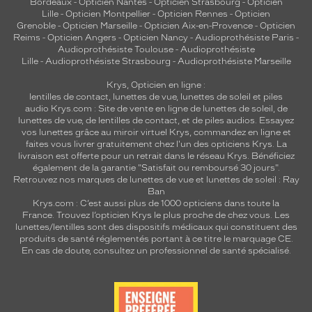
Bordeaux
-
Opticien Nantes
-
Opticien Strasbourg
-
Opticien
Lille
-
Opticien Montpellier
-
Opticien Rennes
-
Opticien
Grenoble
-
Opticien Marseille
-
Opticien Aix-en-Provence
-
Opticien
Reims
-
Opticien Angers
-
Opticien Nancy
-
Audioprothésiste Paris
-
Audioprothésiste Toulouse
-
Audioprothésiste
Lille
-
Audioprothésiste Strasbourg
-
Audioprothésiste Marseille
Krys, Opticien en ligne :
lentilles de contact
,
lunettes de vue
,
lunettes de soleil
et
piles
audio
Krys.com : Site de vente en ligne de lunettes de soleil, de
lunettes de vue, de
lentilles de contact
, et de piles audios. Essayez
vos lunettes grâce au miroir virtuel Krys, commandez en ligne et
faites vous livrer gratuitement chez l'un des opticiens Krys. La
livraison est offerte pour un retrait dans le réseau Krys. Bénéficiez
également de la garantie "Satisfait ou remboursé 30 jours".
Retrouvez nos marques de lunettes de vue et
lunettes de soleil : Ray
Ban
Krys.com : C’est aussi plus de 1000 opticiens dans toute la
France.
Trouvez l’opticien Krys le plus proche de chez vous
. Les
lunettes/lentilles sont des dispositifs médicaux qui constituent des
produits de santé réglementés portant à ce titre le marquage CE.
En cas de doute, consultez un professionnel de santé spécialisé.