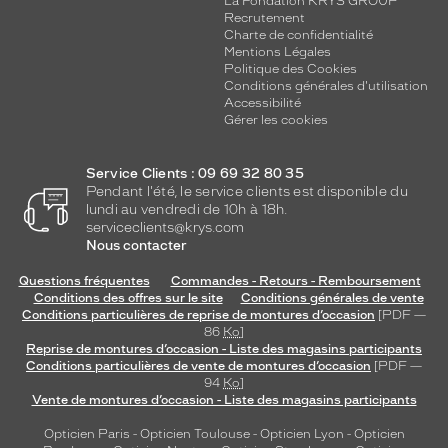
La Fondation KRYS GROUP
Recrutement
Charte de confidentialité
Mentions Légales
Politique des Cookies
Conditions générales d'utilisation
Accessibilité
Gérer les cookies
Service Clients : 09 69 32 80 35
Pendant l'été, le service clients est disponible du
lundi au vendredi de 10h à 18h.
serviceclients@krys.com
Nous contacter
Questions fréquentes
Commandes - Retours - Remboursement
Conditions des offres sur le site
Conditions générales de vente
Conditions particulières de reprise de montures d’occasion
[PDF —
86
Ko
]
Reprise de montures d’occasion - Liste des magasins participants
Conditions particulières de vente de montures d’occasion
[PDF —
94
Ko
]
Vente de montures d’occasion - Liste des magasins participants
Opticien Paris
-
Opticien Toulouse
-
Opticien Lyon
-
Opticien