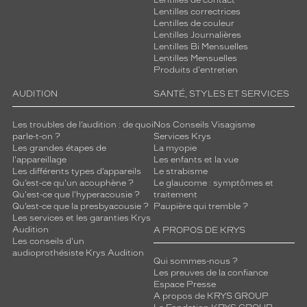
Lentilles de contact
Lentilles correctrices
Lentilles de couleur
Lentilles Journalières
Lentilles Bi Mensuelles
Lentilles Mensuelles
Produits d'entretien
AUDITION
SANTÉ, STYLES ET SERVICES
Les troubles de l’audition : de quoi
Nos Conseils Visagisme
parle-t-on ?
Services Krys
Les grandes étapes de
La myopie
l'appareillage
Les enfants et la vue
Les différents types d’appareils
Le strabisme
Qu’est-ce qu'un acouphène ?
Le glaucome : symptômes et
Qu'est-ce que l'hyperacousie ?
traitement
Qu’est-ce que la presbyacousie ?
Paupière qui tremble ?
Les services et les garanties Krys
Audition
A PROPOS DE KRYS
Les conseils d'un
audioprothésiste Krys Audition
Qui sommes-nous ?
Les preuves de la confiance
Espace Presse
A propos de KRYS GROUP