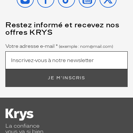
Restez informé et recevez nos
(Ce
champ
offres KRYS
est
Name
obligatoire)
Votre adresse e-mail
*
(exemple : nom@mail.com)
JE M'INSCRIS
La confiance
vous va si bien