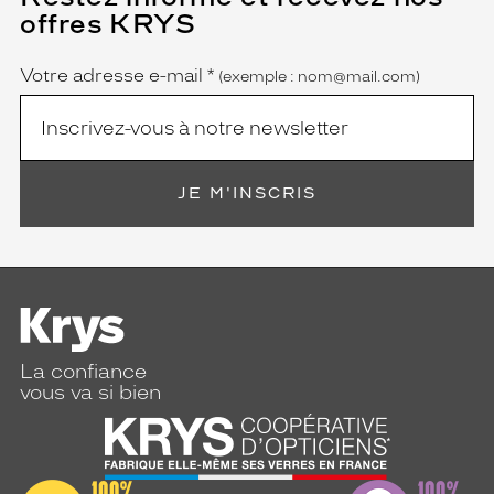
champ
offres KRYS
est
Name
obligatoire)
Votre adresse e-mail
*
(exemple : nom@mail.com)
JE M'INSCRIS
La confiance
vous va si bien