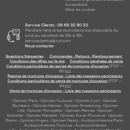
Accessibilité
Gérer les cookies
Service Clients : 09 69 32 80 35
Pendant l'été, le service clients est disponible du
lundi au vendredi de 10h à 18h.
serviceclients@krys.com
Nous contacter
Questions fréquentes
Commandes - Retours - Remboursement
Conditions des offres sur le site
Conditions générales de vente
Conditions particulières de reprise de montures d’occasion
[PDF —
86
Ko
]
Reprise de montures d’occasion - Liste des magasins participants
Conditions particulières de vente de montures d’occasion
[PDF —
94
Ko
]
Vente de montures d’occasion - Liste des magasins participants
Opticien Paris
-
Opticien Toulouse
-
Opticien Lyon
-
Opticien
Bordeaux
-
Opticien Nantes
-
Opticien Strasbourg
-
Opticien
Lille
-
Opticien Montpellier
-
Opticien Rennes
-
Opticien
Grenoble
-
Opticien Marseille
-
Opticien Aix-en-Provence
-
Opticien
Reims
-
Opticien Angers
-
Opticien Nancy
-
Audioprothésiste Paris
-
Audioprothésiste Toulouse
-
Audioprothésiste