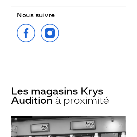
Nous suivre
SUIVEZ‑NOUS
SUIVEZ‑NOUS
SUR
SUR
FACEBOOK
INSTAGRAM
Les magasins Krys
Audition
à proximité
Voir
Audioprothésiste
la
Arcueil
fiche
-