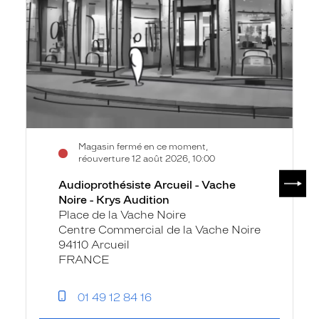
Vache
Noire
-
Krys
Audition
Magasin fermé en ce moment,
réouverture 12 août 2026, 10:00
SUIV
Audioprothésiste Arcueil - Vache
Noire - Krys Audition
Place de la Vache Noire
Centre Commercial de la Vache Noire
94110 Arcueil
FRANCE
01 49 12 84 16