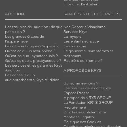
Produits d'entretien
AUDITION
SANTÉ, STYLES ET SERVICES
Les troubles de l’audition : de quoi
Nos Conseils Visagisme
parle-t-on ?
Services Krys
Les grandes étapes de
La myopie
l'appareillage
Les enfants et la vue
Les différents types d’appareils
Le strabisme
Qu’est-ce qu'un acouphène ?
Le glaucome : symptômes et
Qu'est-ce que l'hyperacousie ?
traitement
Qu’est-ce que la presbyacousie ?
Paupière qui tremble ?
Les services et les garanties Krys
Audition
A PROPOS DE KRYS
Les conseils d'un
audioprothésiste Krys Audition
Qui sommes-nous ?
Les preuves de la confiance
Espace Presse
A propos de KRYS GROUP
La Fondation KRYS GROUP
Recrutement
Charte de confidentialité
Mentions Légales
Politique des Cookies
Conditions générales d'utilisation