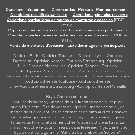
Questions fréquentes
Commandes - Retours - Remboursement
Conditions des offres sur le site
Conditions générales de vente
Conditions particulières de reprise de montures d’occasion
[PDF —
86
Ko
]
Reprise de montures d’occasion - Liste des magasins participants
Conditions particulières de vente de montures d’occasion
[PDF —
94
Ko
]
Vente de montures d’occasion - Liste des magasins participants
Opticien Paris
-
Opticien Toulouse
-
Opticien Lyon
-
Opticien
Bordeaux
-
Opticien Nantes
-
Opticien Strasbourg
-
Opticien
Lille
-
Opticien Montpellier
-
Opticien Rennes
-
Opticien
Grenoble
-
Opticien Marseille
-
Opticien Aix-en-Provence
-
Opticien
Reims
-
Opticien Angers
-
Opticien Nancy
-
Audioprothésiste Paris
-
Audioprothésiste Toulouse
-
Audioprothésiste
Lille
-
Audioprothésiste Strasbourg
-
Audioprothésiste Marseille
Krys, Opticien en ligne :
lentilles de contact
,
lunettes de vue
,
lunettes de soleil
et
piles
audio
Krys.com : Site de vente en ligne de lunettes de soleil, de
lunettes de vue, de
lentilles de contact
, et de piles audios. Essayez
vos lunettes grâce au miroir virtuel Krys, commandez en ligne et
faites vous livrer gratuitement chez l'un des opticiens Krys. La
livraison est offerte pour un retrait dans le réseau Krys. Bénéficiez
également de la garantie "Satisfait ou remboursé 30 jours".