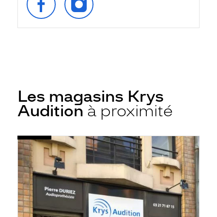
SUR
SUR
FACEBOOK
INSTAGRAM
Les magasins Krys
Audition
à proximité
Voir
Audioprothésiste
la
Arras
fiche
-
Saint
Aubert
-
Krys