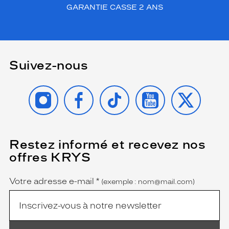
GARANTIE CASSE 2 ANS
Suivez-nous
INSTAGRAM
FACEBOOK
TIKTOK
YOUTUBE
X
Restez informé et recevez nos
(Ce
champ
offres KRYS
est
Name
obligatoire)
Votre adresse e-mail
*
(exemple : nom@mail.com)