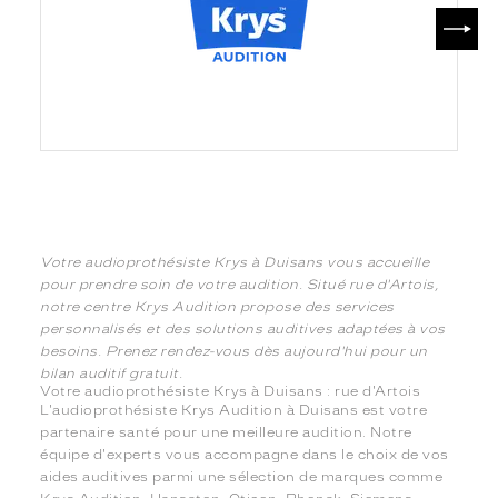
SUIV
Votre audioprothésiste Krys à Duisans vous accueille
pour prendre soin de votre audition. Situé rue d'Artois,
notre centre Krys Audition propose des services
personnalisés et des solutions auditives adaptées à vos
besoins. Prenez rendez-vous dès aujourd'hui pour un
bilan auditif gratuit.
Votre audioprothésiste Krys à Duisans : rue d'Artois
L'audioprothésiste Krys Audition à Duisans est votre
partenaire santé pour une meilleure audition. Notre
équipe d'experts vous accompagne dans le choix de vos
aides auditives parmi une sélection de marques comme