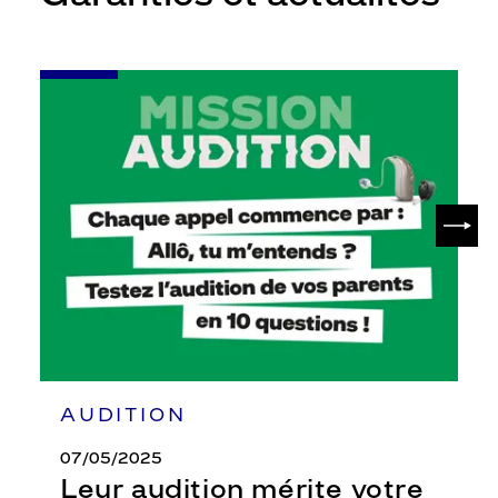
-
Leur
audition
mérite
votre
attention
SUIV
AUDITION
07/05/2025
Leur audition mérite votre