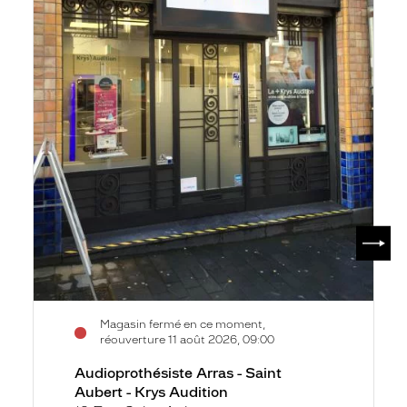
Audition
SUIV
Magasin fermé en ce moment,
réouverture 11 août 2026, 09:00
Audioprothésiste Arras - Saint
Aubert - Krys Audition