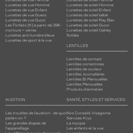
Lunettes de vue Femme
Lunettes de soleil Femme
Lunettes de vue Homme
Lunettes de soleil Homme
Lunettes de vue Enfant
Lunettes de soleil Enfant
Lunettes de vue Guess
Lunettes de soleil bébé
Lunettes de vue Gucci
Lunettes de soleil Ray-Ban
Les Forfaits [K] à partir de 39€ -
Lunettes de soleil Gucci
monture + verres
Lunettes de soleil Oakley
Lunettes anti-lumière bleue
Soldes
Lunettes de sport à la vue
LENTILLES
Lentilles de contact
Lentilles correctrices
Lentilles de couleur
Lentilles Journalières
Lentilles Bi Mensuelles
Lentilles Mensuelles
Produits d'entretien
AUDITION
SANTÉ, STYLES ET SERVICES
Les troubles de l’audition : de quoi
Nos Conseils Visagisme
parle-t-on ?
Services Krys
Les grandes étapes de
La myopie
l'appareillage
Les enfants et la vue