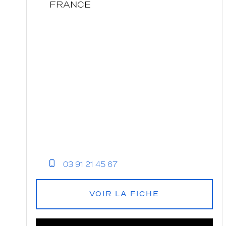
FRANCE
Krys
Audition
03 91 21 45 67
VOIR LA FICHE