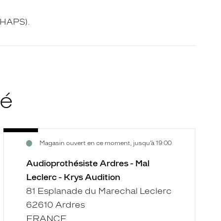
 HAPS).
té
Audioprothésiste
A
Voir
V
Magasin ouvert en ce moment, jusqu’à 19:00
Ardres
M
la
la
-
-
fiche
f
Audioprothésiste Ardres - Mal
Mal
K
Leclerc - Krys Audition
Leclerc
A
81 Esplanade du Marechal Leclerc
-
62610 Ardres
Krys
Audition
FRANCE