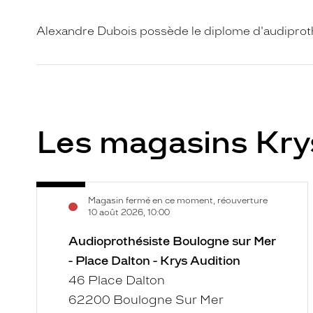
Alexandre Dubois possède le diplome d'audipr
Les magasins Kry
Audioprothésiste
Voir
Magasin fermé en ce moment, réouverture
Boulogne
la
10 août 2026, 10:00
sur
fiche
Mer
Audioprothésiste Boulogne sur Mer
-
- Place Dalton - Krys Audition
Place
46 Place Dalton
Dalton
62200 Boulogne Sur Mer
-