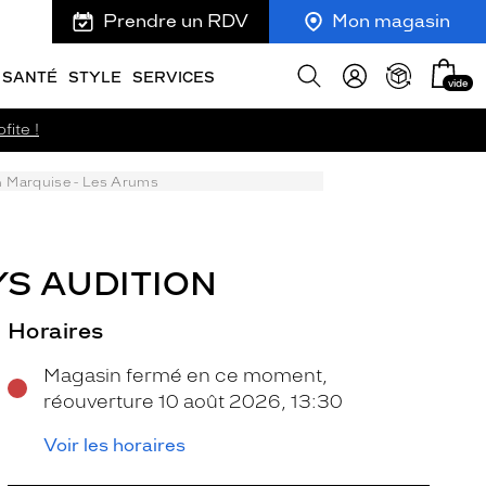
Prendre un RDV
Mon magasin
Mon
Afficher
SANTÉ
STYLE
SERVICES
vide
panie
la
recherche
fite !
n Marquise - Les Arums
YS AUDITION
Horaires
Magasin fermé en ce moment,
réouverture 10 août 2026, 13:30
Voir les horaires