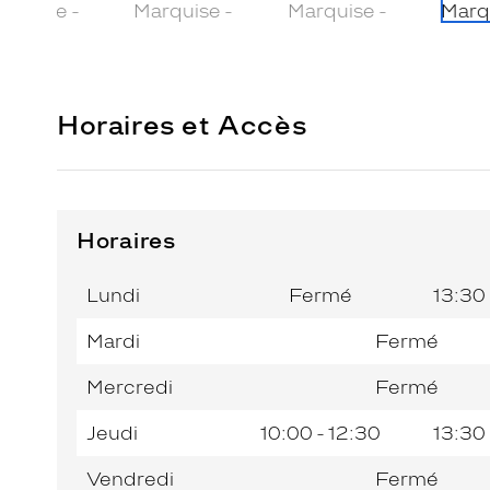
Horaires et Accès
Horaires
Horaires
Jour de
Horaires
de
la
du
l’après-
Lundi
Fermé
13:30 
semaine
matin
midi
Mardi
Fermé
Mercredi
Fermé
Jeudi
10:00 - 12:30
13:30 
Vendredi
Fermé