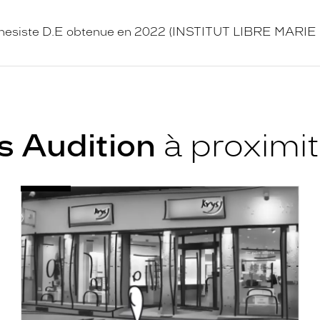
othesiste D.E obtenue en 2022 (INSTITUT LIBRE MARIE
s Audition
à proximi
Audioprothésiste
Voir
Coquelles
la
-
fiche
Cité
Europe
-
Krys
Audition