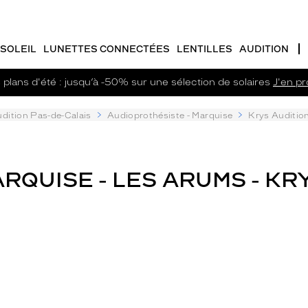
SOLEIL
LUNETTES CONNECTÉES
LENTILLES
AUDITION
plans d'été : jusqu’à -50% sur une sélection de solaires
J'en pro
dition Pas-de-Calais
Audioprothésiste - Marquise
Krys Auditio
QUISE - LES ARUMS - KR