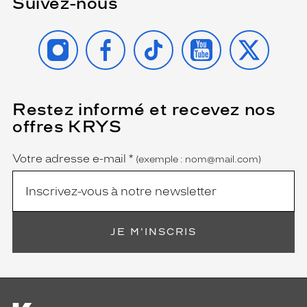
Suivez-nous
INSTAGRAM
FACEBOOK
TIKTOK
YOUTUBE
X
Restez informé et recevez nos
(Ce
champ
offres KRYS
est
Name
obligatoire)
Votre adresse e-mail
*
(exemple : nom@mail.com)
JE M'INSCRIS