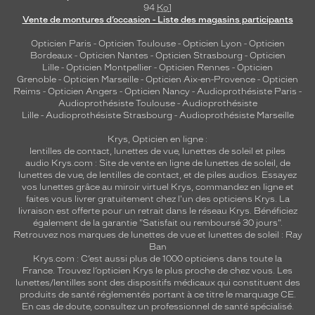
94
Ko
]
Vente de montures d’occasion - Liste des magasins participants
Opticien Paris
-
Opticien Toulouse
-
Opticien Lyon
-
Opticien
Bordeaux
-
Opticien Nantes
-
Opticien Strasbourg
-
Opticien
Lille
-
Opticien Montpellier
-
Opticien Rennes
-
Opticien
Grenoble
-
Opticien Marseille
-
Opticien Aix-en-Provence
-
Opticien
Reims
-
Opticien Angers
-
Opticien Nancy
-
Audioprothésiste Paris
-
Audioprothésiste Toulouse
-
Audioprothésiste
Lille
-
Audioprothésiste Strasbourg
-
Audioprothésiste Marseille
Krys, Opticien en ligne :
lentilles de contact
,
lunettes de vue
,
lunettes de soleil
et
piles
audio
Krys.com : Site de vente en ligne de lunettes de soleil, de
lunettes de vue, de
lentilles de contact
, et de piles audios. Essayez
vos lunettes grâce au miroir virtuel Krys, commandez en ligne et
faites vous livrer gratuitement chez l'un des opticiens Krys. La
livraison est offerte pour un retrait dans le réseau Krys. Bénéficiez
également de la garantie "Satisfait ou remboursé 30 jours".
Retrouvez nos marques de lunettes de vue et
lunettes de soleil : Ray
Ban
Krys.com : C’est aussi plus de 1000 opticiens dans toute la
France.
Trouvez l’opticien Krys le plus proche de chez vous
. Les
lunettes/lentilles sont des dispositifs médicaux qui constituent des
produits de santé réglementés portant à ce titre le marquage CE.
En cas de doute, consultez un professionnel de santé spécialisé.