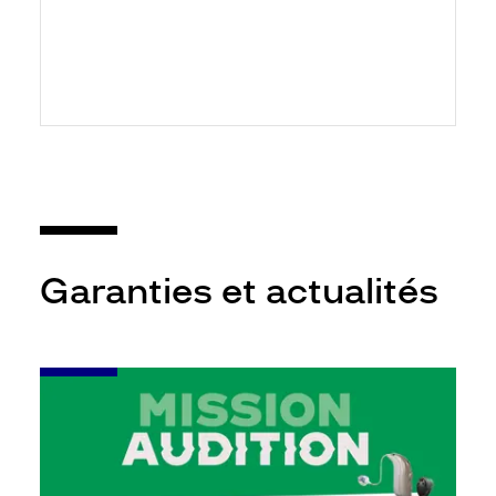
Garanties et actualités
-
Leur
audition
mérite
votre
attention