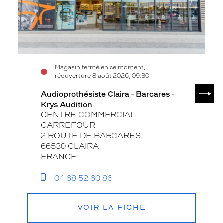
Audition
Magasin fermé en ce moment,
réouverture 8 août 2026, 09:30
SUIV
Audioprothésiste Claira - Barcares -
Krys Audition
CENTRE COMMERCIAL
CARREFOUR
2 ROUTE DE BARCARES
66530 CLAIRA
FRANCE
04 68 52 60 86
VOIR LA FICHE