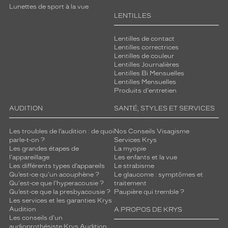
Lunettes de sport à la vue
LENTILLES
Lentilles de contact
Lentilles correctrices
Lentilles de couleur
Lentilles Journalières
Lentilles Bi Mensuelles
Lentilles Mensuelles
Produits d'entretien
AUDITION
SANTÉ, STYLES ET SERVICES
Les troubles de l’audition : de quoi
Nos Conseils Visagisme
parle-t-on ?
Services Krys
Les grandes étapes de
La myopie
l'appareillage
Les enfants et la vue
Les différents types d’appareils
Le strabisme
Qu’est-ce qu'un acouphène ?
Le glaucome : symptômes et
Qu'est-ce que l'hyperacousie ?
traitement
Qu’est-ce que la presbyacousie ?
Paupière qui tremble ?
Les services et les garanties Krys
Audition
A PROPOS DE KRYS
Les conseils d'un
audioprothésiste Krys Audition