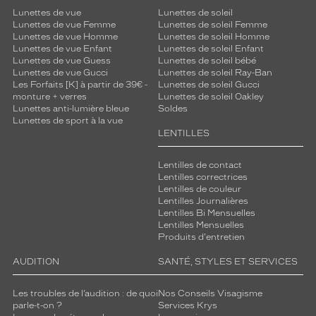
Lunettes de vue
Lunettes de soleil
Lunettes de vue Femme
Lunettes de soleil Femme
Lunettes de vue Homme
Lunettes de soleil Homme
Lunettes de vue Enfant
Lunettes de soleil Enfant
Lunettes de vue Guess
Lunettes de soleil bébé
Lunettes de vue Gucci
Lunettes de soleil Ray-Ban
Les Forfaits [K] à partir de 39€ -
Lunettes de soleil Gucci
monture + verres
Lunettes de soleil Oakley
Lunettes anti-lumière bleue
Soldes
Lunettes de sport à la vue
LENTILLES
Lentilles de contact
Lentilles correctrices
Lentilles de couleur
Lentilles Journalières
Lentilles Bi Mensuelles
Lentilles Mensuelles
Produits d'entretien
AUDITION
SANTÉ, STYLES ET SERVICES
Les troubles de l’audition : de quoi
Nos Conseils Visagisme
parle-t-on ?
Services Krys