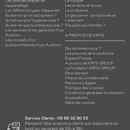
Les grandes étapes de
La myopie
l'appareillage
Les enfants et la vue
Les différents types d’appareils
Le strabisme
Qu’est-ce qu'un acouphène ?
Le glaucome : symptômes et
Qu'est-ce que l'hyperacousie ?
traitement
Qu’est-ce que la presbyacousie ?
Paupière qui tremble ?
Les services et les garanties Krys
Audition
A PROPOS DE KRYS
Les conseils d'un
audioprothésiste Krys Audition
Qui sommes-nous ?
Les preuves de la confiance
Espace Presse
A propos de KRYS GROUP
La Fondation KRYS GROUP
Recrutement
Charte de confidentialité
Mentions Légales
Politique des Cookies
Conditions générales d'utilisation
Accessibilité
Gérer les cookies
Service Clients : 09 69 32 80 35
Pendant l'été, le service clients est disponible du
lundi au vendredi de 10h à 18h.