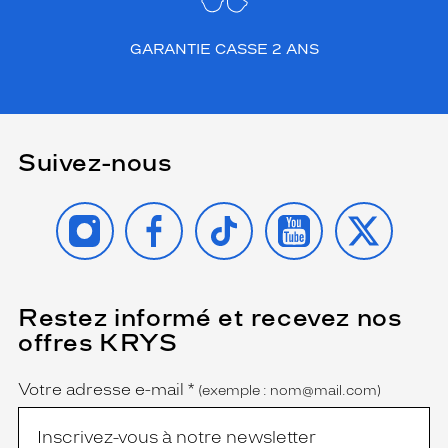
GARANTIE CASSE 2 ANS
Suivez-nous
INSTAGRAM
FACEBOOK
TIKTOK
YOUTUBE
X
Restez informé et recevez nos
(Ce
champ
offres KRYS
est
Name
obligatoire)
Votre adresse e-mail
*
(exemple : nom@mail.com)