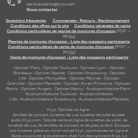
serviceclients@krys.com
Nous contacter
Questions fréquentes
Commandes - Retours - Remboursement
Conditions des offres sur le site
Conditions générales de vente
Conditions particulières de reprise de montures d’occasion
[PDF —
86
Ko
]
Reprise de montures d’occasion - Liste des magasins participants
Conditions particulières de vente de montures d’occasion
[PDF —
94
Ko
]
Vente de montures d’occasion - Liste des magasins participants
Opticien Paris
-
Opticien Toulouse
-
Opticien Lyon
-
Opticien
Bordeaux
-
Opticien Nantes
-
Opticien Strasbourg
-
Opticien
Lille
-
Opticien Montpellier
-
Opticien Rennes
-
Opticien
Grenoble
-
Opticien Marseille
-
Opticien Aix-en-Provence
-
Opticien
Reims
-
Opticien Angers
-
Opticien Nancy
-
Audioprothésiste Paris
-
Audioprothésiste Toulouse
-
Audioprothésiste
Lille
-
Audioprothésiste Strasbourg
-
Audioprothésiste Marseille
Krys, Opticien en ligne :
lentilles de contact
,
lunettes de vue
,
lunettes de soleil
et
piles
audio
Krys.com : Site de vente en ligne de lunettes de soleil, de
lunettes de vue, de
lentilles de contact
, et de piles audios. Essayez
vos lunettes grâce au miroir virtuel Krys, commandez en ligne et
faites vous livrer gratuitement chez l'un des opticiens Krys. La