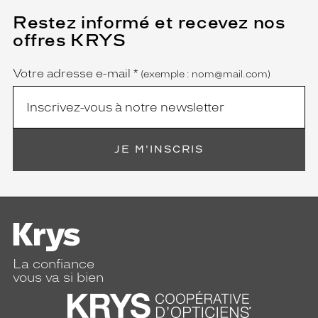
Restez informé et recevez nos
(Ce
champ
offres KRYS
est
Name
obligatoire)
Votre adresse e-mail
*
(exemple : nom@mail.com)
JE M'INSCRIS
La confiance
vous va si bien