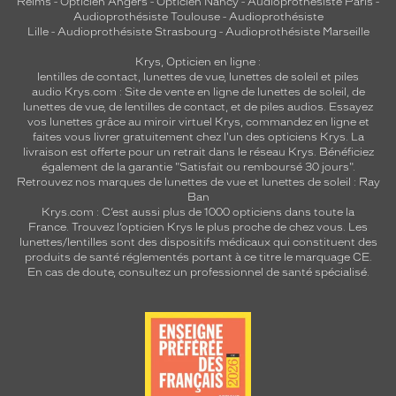
Reims
-
Opticien Angers
-
Opticien Nancy
-
Audioprothésiste Paris
-
Audioprothésiste Toulouse
-
Audioprothésiste
Lille
-
Audioprothésiste Strasbourg
-
Audioprothésiste Marseille
Krys, Opticien en ligne :
lentilles de contact
,
lunettes de vue
,
lunettes de soleil
et
piles
audio
Krys.com : Site de vente en ligne de lunettes de soleil, de
lunettes de vue, de
lentilles de contact
, et de piles audios. Essayez
vos lunettes grâce au miroir virtuel Krys, commandez en ligne et
faites vous livrer gratuitement chez l'un des opticiens Krys. La
livraison est offerte pour un retrait dans le réseau Krys. Bénéficiez
également de la garantie "Satisfait ou remboursé 30 jours".
Retrouvez nos marques de lunettes de vue et
lunettes de soleil : Ray
Ban
Krys.com : C’est aussi plus de 1000 opticiens dans toute la
France.
Trouvez l’opticien Krys le plus proche de chez vous
. Les
lunettes/lentilles sont des dispositifs médicaux qui constituent des
produits de santé réglementés portant à ce titre le marquage CE.
En cas de doute, consultez un professionnel de santé spécialisé.