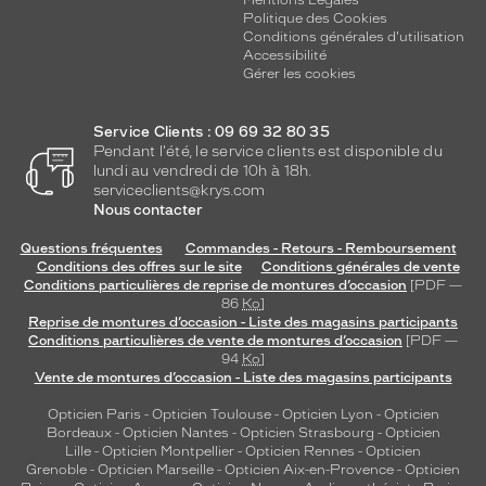
Mentions Légales
Politique des Cookies
Conditions générales d'utilisation
Accessibilité
Gérer les cookies
Service Clients : 09 69 32 80 35
Pendant l'été, le service clients est disponible du
lundi au vendredi de 10h à 18h.
serviceclients@krys.com
Nous contacter
Questions fréquentes
Commandes - Retours - Remboursement
Conditions des offres sur le site
Conditions générales de vente
Conditions particulières de reprise de montures d’occasion
[PDF —
86
Ko
]
Reprise de montures d’occasion - Liste des magasins participants
Conditions particulières de vente de montures d’occasion
[PDF —
94
Ko
]
Vente de montures d’occasion - Liste des magasins participants
Opticien Paris
-
Opticien Toulouse
-
Opticien Lyon
-
Opticien
Bordeaux
-
Opticien Nantes
-
Opticien Strasbourg
-
Opticien
Lille
-
Opticien Montpellier
-
Opticien Rennes
-
Opticien
Grenoble
-
Opticien Marseille
-
Opticien Aix-en-Provence
-
Opticien