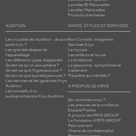
Lentilles Bi Mensuelles
Lentilles Mensuelles
Produits d'entretien
AUDITION
SANTÉ, STYLES ET SERVICES
Les troubles de l’audition : de quoi
Nos Conseils Visagisme
parle-t-on ?
Services Krys
Les grandes étapes de
La myopie
l'appareillage
Les enfants et la vue
Les différents types d’appareils
Le strabisme
Qu’est-ce qu'un acouphène ?
Le glaucome : symptômes et
Qu'est-ce que l'hyperacousie ?
traitement
Qu’est-ce que la presbyacousie ?
Paupière qui tremble ?
Les services et les garanties Krys
Audition
A PROPOS DE KRYS
Les conseils d'un
audioprothésiste Krys Audition
Qui sommes-nous ?
Les preuves de la confiance
Espace Presse
A propos de KRYS GROUP
La Fondation KRYS GROUP
Recrutement
Charte de confidentialité